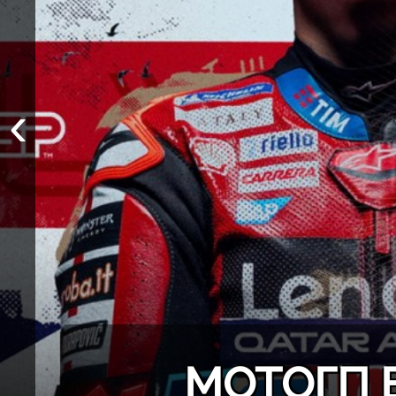
‹
МОТОГП 