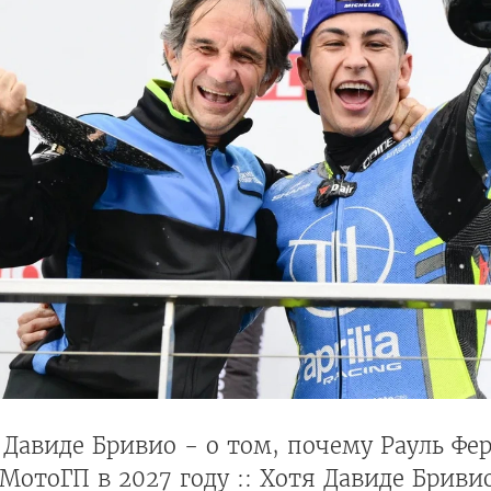
Давиде Бривио - о том, почему Рауль Фер
МотоГП в 2027 году :: Хотя Давиде Бриви