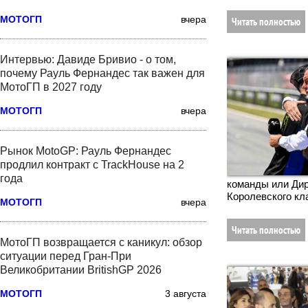
МОТОГП
вчера
Читать полностью
Интервью: Давиде Бривио - о том,
почему Рауль Фернандес так важен для
МотоГП в 2027 году
МОТОГП
вчера
Рынок MotoGP: Рауль Фернандес
продлил контракт с TrackHouse на 2
года
команды или Дир
Королевского кл
МОТОГП
вчера
Читать полностью
МотоГП возвращается с каникул: обзор
ситуации перед Гран-При
Великобритании BritishGP 2026
МОТОГП
3 августа