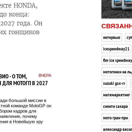
екте HONDA,
до конца:
2027 года. Он
СВЯЗАН
тих гонщиков
интервью
су
icespeedway21
fim ice speedway
мотогонки на ль
ИО - О ТОМ,
ВЧЕРА
 ДЛЯ МОТОГП В 2027
suzuki gsx-rr
матемаркетинг
ради большой миссии в
синити сахара
стной команде MotoGP он
дбором кадров для
заявление, почему
мото гран-при
ения в Новейшую эру
александр васи