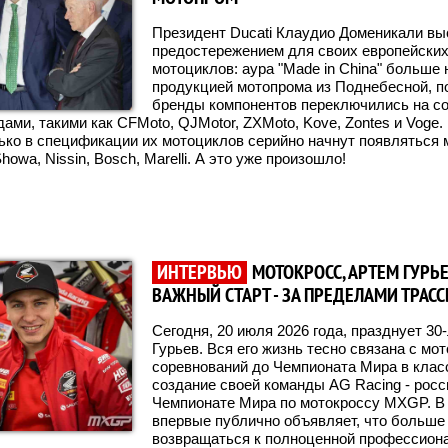
Президент Ducati Клаудио Доменикали вы
предостережением для своих европейских
мотоциклов: аура "Made in China" больше 
продукцией мотопрома из Поднебесной, п
бренды компонентов переключились на со
ами, такими как CFMoto, QJMotor, ZXMoto, Kove, Zontes и Voge
олько в спецификации их мотоциклов серийно начнут появлятьс
howa, Nissin, Bosch, Marelli. А это уже произошло!
ИНТЕРВЬЮ
МОТОКРОСС, АРТЕМ ГУРЬ
ВАЖНЫЙ СТАРТ - ЗА ПРЕДЕЛАМИ ТРАС
Сегодня, 20 июля 2026 года, празднует 3
Гурьев. Вся его жизнь тесно связана с мот
соревнований до Чемпионата Мира в кла
создание своей команды AG Racing - рос
Чемпионате Мира по мотокроссу MXGP. В
впервые публично объявляет, что больше
возвращаться к полноценной профессиона