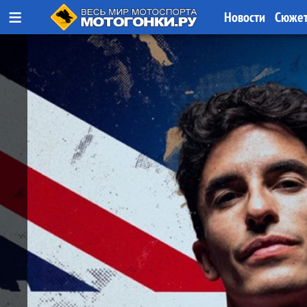
≡
Новости
Сюже