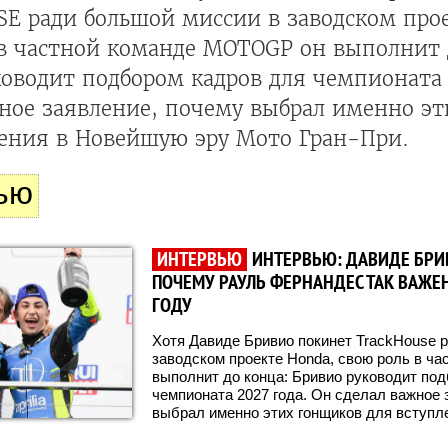
E ради большой миссии в заводском про
 в частной команде MOTOGP он выполнит 
оводит подбором кадров для чемпионата 
жное заявление, почему выбрал именно э
ления в Новейшую эру Мото Гран-При.
ью
ИНТЕРВЬЮ
ИНТЕРВЬЮ: ДАВИДЕ БРИВ
ПОЧЕМУ РАУЛЬ ФЕРНАНДЕС ТАК ВАЖЕН
ГОДУ
Хотя Давиде Бривио покинет TrackHouse 
заводском проекте Honda, свою роль в ча
выполнит до конца: Бривио руководит по
чемпионата 2027 года. Он сделал важное 
выбрал именно этих гонщиков для вступл