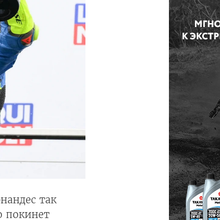
нандес так
о покинет