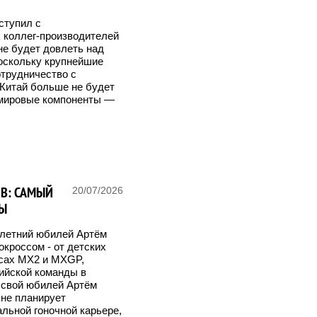
ступил с
 коллег-производителей
не будет довлеть над
оскольку крупнейшие
трудничество с
. Китай больше не будет
я мировые компоненты —
ЕВ: САМЫЙ
20/07/2026
СЫ
0-летний юбилей Артём
окроссом - от детских
ссах MX2 и MXGP,
сийской команды в
 свой юбилей Артём
 не планирует
льной гоночной карьере,