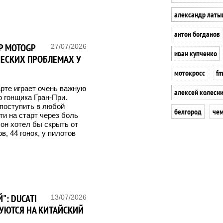
александр латы
антон богданов
Р MOTOGP
27/07/2026
иван купченко
ЧЕСКИХ ПРОБЛЕМАХ У
мотокросс
f
рте играет очень важную
алексей колесн
 гонщика Гран-При.
 поступить в любой
белгород
чем
ти на старт через боль
 он хотел бы скрыть от
, 44 гонок, у пилотов
": DUCATI
13/07/2026
РУЮТСЯ НА КИТАЙСКИЙ