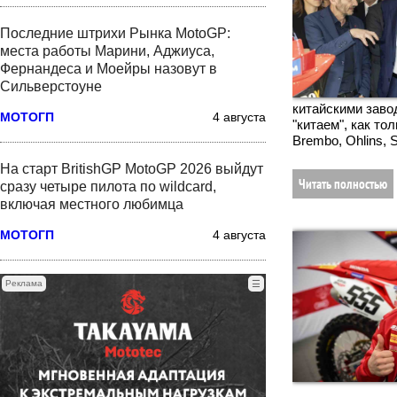
Последние штрихи Рынка MotoGP:
места работы Марини, Аджиуса,
Фернандеса и Моейры назовут в
Сильверстоуне
китайскими завод
МОТОГП
4 августа
"китаем", как т
Brembo, Ohlins, S
На старт BritishGP MotoGP 2026 выйдут
Читать полностью
сразу четыре пилота по wildcard,
включая местного любимца
МОТОГП
4 августа
Реклама
☰