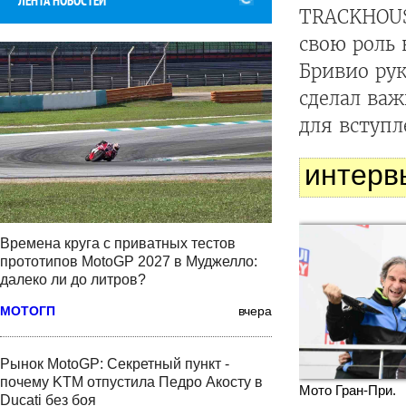
ЛЕНТА НОВОСТЕЙ
TRACKHOUS
свою роль
Бривио рук
сделал ва
для вступ
интерв
Времена круга с приватных тестов
прототипов MotoGP 2027 в Муджелло:
далеко ли до литров?
МОТОГП
вчера
Рынок MotoGP: Секретный пункт -
почему KTM отпустила Педро Акосту в
Мото Гран-При.
Ducati без боя