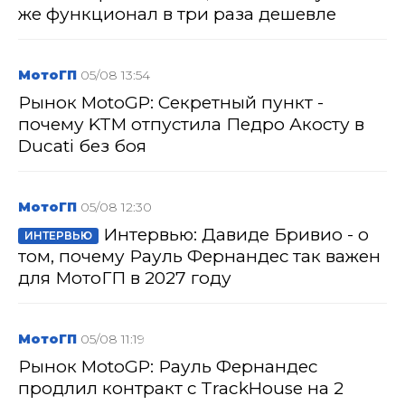
же функционал в три раза дешевле
МотоГП
05/08 13:54
Рынок MotoGP: Секретный пункт -
почему KTM отпустила Педро Акосту в
Ducati без боя
МотоГП
05/08 12:30
Интервью: Давиде Бривио - о
ИНТЕРВЬЮ
том, почему Рауль Фернандес так важен
для МотоГП в 2027 году
МотоГП
05/08 11:19
Рынок MotoGP: Рауль Фернандес
продлил контракт с TrackHouse на 2