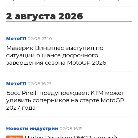
2 августа 2026
МотоГП
02/08 23:10
Маверик Виньялес выступил по
ситуации о шансе досрочного
завершения сезона MotoGP 2026
МотоГП
02/08 16:27
Босс Pirelli предупреждает: KTM может
удивить соперников на старте MotoGP
2027 года
Новости индустрии
02/08 16:15
Harley-Davidson RMCR: первый