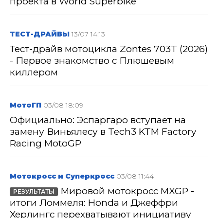
проекта в World Superbike
ТЕСТ-ДРАЙВЫ
13/07 14:13
Тест-драйв мотоцикла Zontes 703T (2026)
- Первое знакомство с Плюшевым
киллером
МотоГП
03/08 18:09
Официально: Эспаргаро вступает на
замену Виньялесу в Tech3 KTM Factory
Racing MotoGP
Мотокросс и Суперкросс
03/08 11:44
Мировой мотокросс MXGP -
РЕЗУЛЬТАТЫ
итоги Ломмеля: Honda и Джеффри
Херлингс перехватывают инициативу