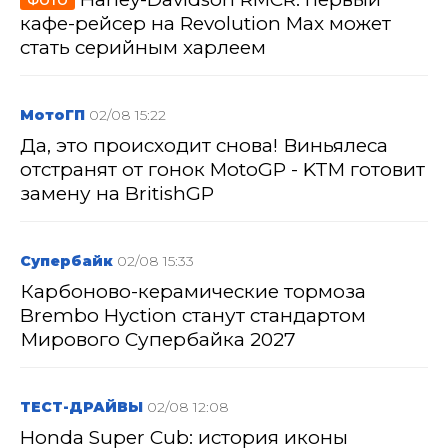
ФОТО
кафе-рейсер на Revolution Max может
стать серийным харлеем
МотоГП
02/08 15:22
Да, это происходит снова! Виньялеса
отстранят от гонок MotoGP - KTM готовит
замену на BritishGP
Супербайк
02/08 15:33
Карбоново-керамические тормоза
Brembo Hyction станут стандартом
Мирового Супербайка 2027
ТЕСТ-ДРАЙВЫ
02/08 12:08
Honda Super Cub: история иконы