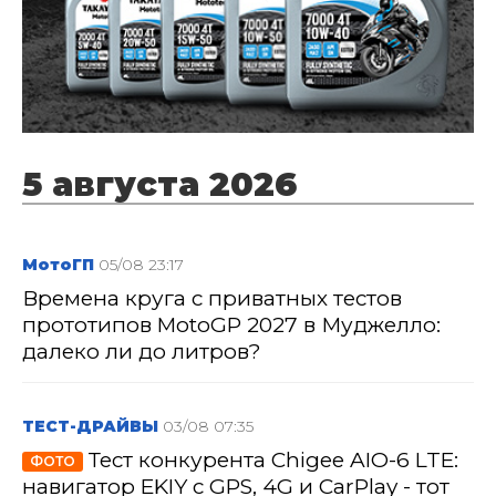
5 августа 2026
МотоГП
05/08 23:17
Времена круга с приватных тестов
прототипов MotoGP 2027 в Муджелло:
далеко ли до литров?
ТЕСТ-ДРАЙВЫ
03/08 07:35
Тест конкурента Chigee AIO-6 LTE:
ФОТО
навигатор EKIY с GPS, 4G и CarPlay - тот