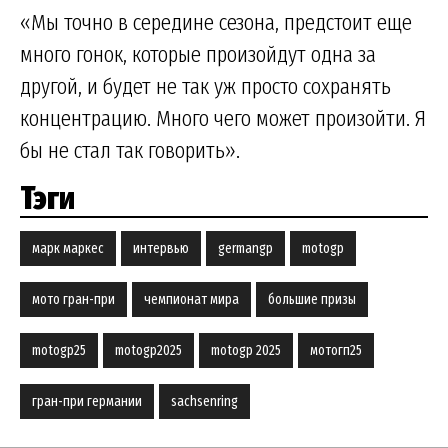
«Мы точно в середине сезона, предстоит еще
много гонок, которые произойдут одна за
другой, и будет не так уж просто сохранять
концентрацию. Много чего может произойти. Я
бы не стал так говорить».
Тэги
марк маркес
интервью
germangp
motogp
мото гран-при
чемпионат мира
большие призы
motogp25
motogp2025
motogp 2025
мотогп25
гран-при германии
sachsenring