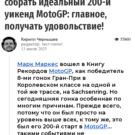
собрать идеальный 200-й
уикенд MotoGP: главное,
получать удовольствие!
Кирилл Чернышев
35860
редактор, тест-пилот
13 июля 2025
Марк Маркес
вошел в Книгу
Рекордов
MotoGP
, как победитель
8-ми гонок Гран-При в
Королевском классе на одной и
той же трассе, на Sachsenring. Но
сегодняшняя гонка особенная по
многим причинам. Прежде всего,
потому что он был просто на
уровень выше всех, к тому же, это
был его 200-й старт в
MotoGP
...
такими событиями не