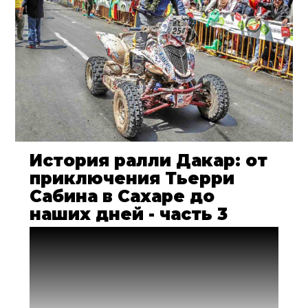
История ралли Дакар: от
приключения Тьерри
Сабина в Сахаре до
наших дней - часть 3
Американская история ралли «Дакар» и
«русские сезоны». Часть 3: полный
переворот представлений о Дакаре, как
Алексей Наумов "открыл дверь" для
последователей, а Сергей Карякин