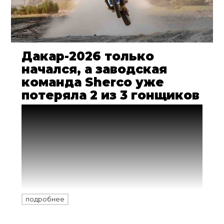
Дакар-2026 только
начался, а заводская
команда Sherco уже
потеряла 2 из 3 гонщиков
Французской заводской команде Sherco
на ралли «Дакар» снова катастрофически
не везет. Гонка 2026 года стартовала всего
два дня назад, а из трех объявленных
официальных пилотов в строю уже
остался лишь один. Что с ними
происходит?
подробнее