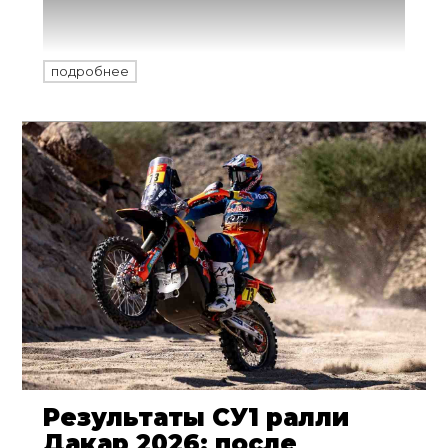
вошел в нее - и выиграл гонку, а
Анастасия Нифонтова произвела фурор в
женском зачете.
подробнее
Результаты СУ1 ралли
Дакар 2026: после