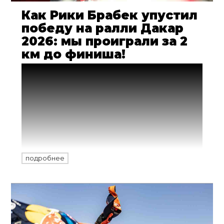
Как Рики Брабек упустил
победу на ралли Дакар
2026: мы проиграли за 2
км до финиша!
Заводская команда Monster Energy
Honda в шоке: имея преимущество над
Лусиано Беньявидесом более чем в 3
минуты перед стартом финального
"спринта" на 100 километров в Янбу,
лидеру команды Рики Брабеку жутко не
повезло на последних 10-ти минутах
8000-километровой дистанции.
подробнее