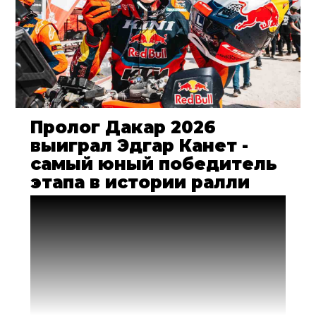
Пролог Дакар 2026
выиграл Эдгар Канет -
самый юный победитель
этапа в истории ралли
Пролог ралли «Дакар» 2026 года уже
состоялся! Первым створ финишных
ворот в Янбу пересек 20-летний
новобранец Red Bull KTM Factory Racing
Эдгар Канет. Записав на свой счет первую
победу, Эдгар стал также и самым юным
победителем этапов в истории Dakar