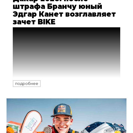
штрафа Бранчу юный
Эдгар Канет возглавляет
зачет BIKE
Первый полноценный день 48-й
редакции ралли Дакар 2026 года прошел
в окрестностях Янбу. Первые победы и
первые разочарования зафиксированы!
Несмотря на то, что Росс Бранч из
заводской команды HERO первым
увидел финиш, ему не удалось
возглавить зачет мотоциклов.
подробнее