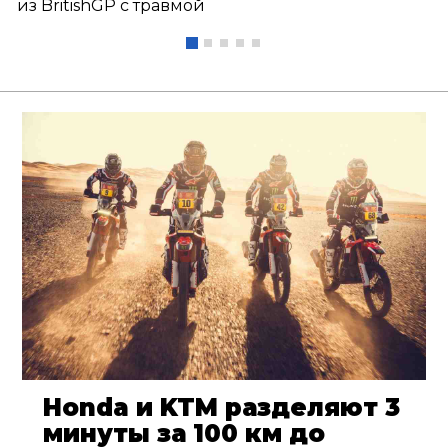
из BritishGP с травмой
Honda и KTM разделяют 3
минуты за 100 км до