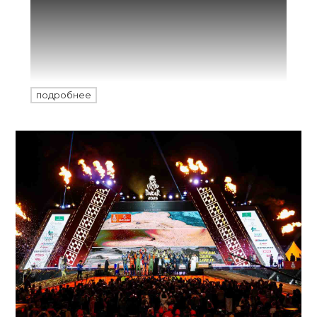
юбилейной, 30-й редакцией самой
жесткой гонки типа Hard Enduro — Red
Bull Erzbergrodeo 2026, собравшей на
старте 500 гонщиков. Лишь 15 из них
сумели взобраться на Железную Гору в
Эрцберге за 4 часа!
подробнее