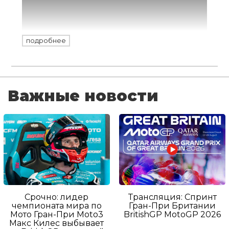
подошли к финалу с минимальным
разрывом. После уверенной победы в
пятницу, на СУ12 Рики Брабек вышел на
подробнее
старт 108-километрового «спринта»
вокруг Янбу с преимуществом в 3 минуты
43 секунды над гонщиком KTM Лусиано
Беньявидесом. Но здесь и произошел
Важные новости
очередной переворот!
Срочно: лидер
Трансляция: Спринт
чемпионата мира по
Гран-При Британии
Мото Гран-При Moto3
BritishGP MotoGP 2026
Макс Килес выбывает