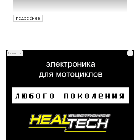
Эрцберге, юбилейного, 30-го Red Bull
Erzbergrodeo 2026. Лишь 15 гонщиков
смогли добраться до финиша. Смотрим,
подробнее
почему всё так сложно.
Реклама
☰