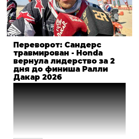
Переворот: Сандерс
травмирован - Honda
вернула лидерство за 2
дня до финиша Ралли
Дакар 2026
Возможно, именно сегодня сработала
стратегия, избранная заводской
командой Monster Energy Honda на
ралли Дакар 2026 года: стабильно
продвигающийся вперед Рики Брабек
вышел в лидеры зачета мотоциклов
после финиша второго марафонского
этапа в Бише. Смена лидера произошла в