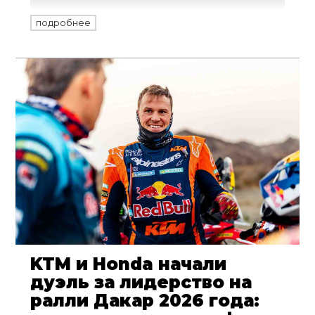
лидерство стали играть в дуэли
подробнее
гонщиков Monster Energy Honda и Red
Bull KTM большую роль, чем абсолютная
скорость. Итоги первой недели Dakar
Rally 2026 в классе BIKE и что принес
новый день.
KTM и Honda начали
дуэль за лидерство на
ралли Дакар 2026 года: