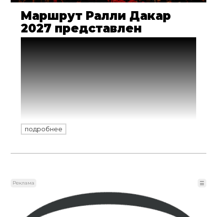
Маршрут Ралли Дакар
2027 представлен
Маршрут и даты проведения ралли-
марафона «Дакар» (Dakar Rally) 2027 года
официально представлены: гонка
стартует 1 января и завершится 15 января
в новой локации Саудовской Аравии, а
общая продолжительность маршрута
составит 8390 км. Первые подробности и
концепция Дакара-2027
подробнее
Реклама
☰