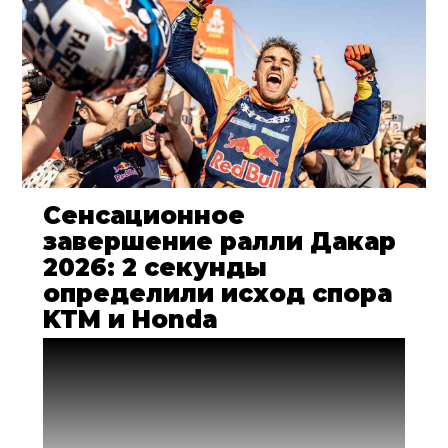
Сенсационное
завершение ралли Дакар
2026: 2 секунды
определили исход спора
KTM и Honda
В длинных многодневных внедорожных
гонках еще никогда не было такого
финиша! После 12-ти дней постоянного
спора за лидерство в зачете мотоциклов
пилоты заводских команд Honda и KTM