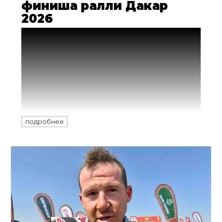
финиша ралли Дакар
2026
Момент истины близок: стратегия,
принятая двукратным чемпионом
«Дакара» из заводской команды Monster
Energy Honda HRC Рики Брабека сыграла
- он вернул лидерство за два дня до
завершения гонки 2026 года и укрепил
позицию перед торжественным
финишем в Янбу. Но ничего не
подробнее
кончилось, пока гонщики не увидели
клетчатый флаг... завтра им предстоит
пройти еще 108 километров.