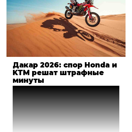
Дакар 2026: спор Honda и
KTM решат штрафные
минуты
Дакар 2026 достиг Эр-Рияда вчера, и
сегодня гонка возобновилась. С первого
дня гонщики финишируют, не понимая
до конца - удалось ли им выполнить
поставленную на день задачу или
результат будет скорректирован задним
числом. Штрафные минуты и бонусы за