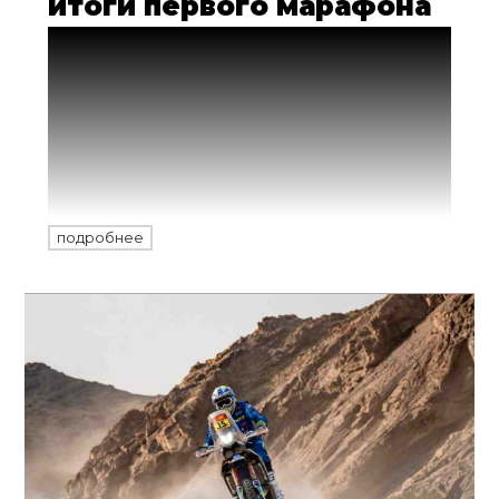
итоги первого марафона
Первый марафонский этап позади,
стартовав в Аль-Уле лидером
мотоциклетного зачета, заводская
команда Honda финишировала в Хаиле,
вновь уступив лидерство Red Bull KTM.
Ход гонки и результаты по итогам СУ5.
подробнее