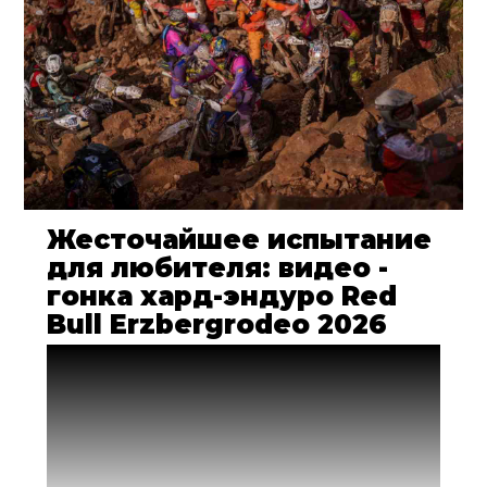
Жесточайшее испытание
для любителя: видео -
гонка хард-эндуро Red
Bull Erzbergrodeo 2026
500 гонщиков прошли
квалификационный отбор и были
допущены на старт самой жесткой гонки
hard enduro в истории — 4-часового
заезда на Железную Гору в австрийском