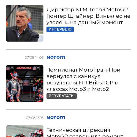
Директор KTM Tech3 MotoGP
Гюнтер Штайнер: Виньялес не
уволен... на данный момент
ИНТЕРВЬЮ
07/08 14:05
МОТОГП
Чемпионат Мото Гран-При
вернулся с каникул:
результаты FP1 BritishGP в
классах Moto3 и Moto2
РЕЗУЛЬТАТЫ
07/08 13:16
МОТОГП
Техническая дирекция
MotoGP разрешила ремонт