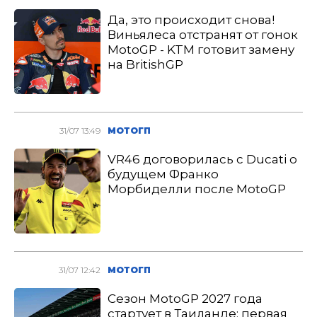
Да, это происходит снова!
Виньялеса отстранят от гонок
MotoGP - KTM готовит замену
на BritishGP
31/07 13:49
МОТОГП
VR46 договорилась с Ducati о
будущем Франко
Морбиделли после MotoGP
31/07 12:42
МОТОГП
Сезон MotoGP 2027 года
стартует в Таиланде: первая