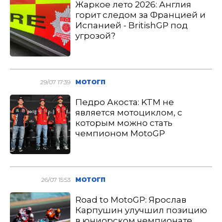
Жаркое лето 2026: Англия
горит следом за Францией и
Испанией - BritishGP под
угрозой?
29/07 17:39
МОТОГП
Педро Акоста: KTM не
является мотоциклом, с
которым можно стать
чемпионом MotoGP
26/07 15:53
МОТОГП
Road to MotoGP: Ярослав
Карпушин улучшил позицию
в юниорском чемпионате