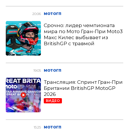
20:06
МОТОГП
Срочно: лидер чемпионата
мира по Мото Гран-При Moto3
Макс Килес выбывает из
BritishGP с травмой
19:05
МОТОГП
Трансляция: Спринт Гран-При
Британии BritishGP MotoGP
2026
ВИДЕО
15:25
МОТОГП