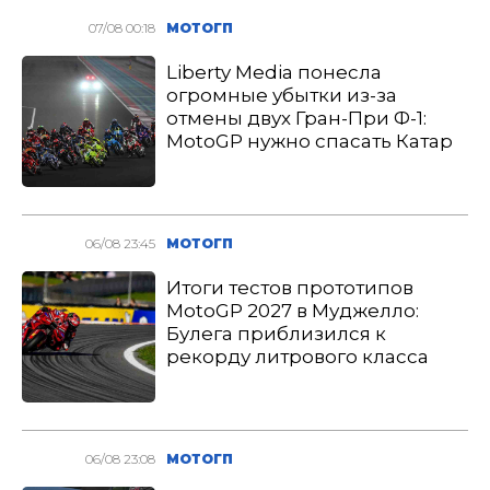
07/08 00:18
МОТОГП
Liberty Media понесла
огромные убытки из-за
отмены двух Гран-При Ф-1:
MotoGP нужно спасать Катар
06/08 23:45
МОТОГП
Итоги тестов прототипов
MotoGP 2027 в Муджелло:
Булега приблизился к
рекорду литрового класса
06/08 23:08
МОТОГП