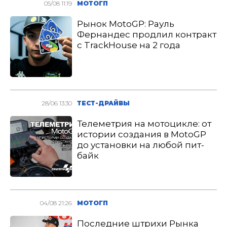
05/08 11:19
МОТОГП
Рынок MotoGP: Рауль
Фернандес продлил контракт
с TrackHouse на 2 года
28/06 13:30
ТЕСТ-ДРАЙВЫ
Телеметрия на мотоцикле: от
истории создания в MotoGP
до установки на любой пит-
байк
04/08 21:26
МОТОГП
Последние штрихи Рынка