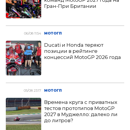
команд MotoGP 2027 года на
Гран-При Британии
06/08 11:54
МОТОГП
Ducati и Honda теряют
позиции в рейтинге
концессий MotoGP 2026 года
05/08 23:17
МОТОГП
Времена круга с приватных
тестов прототипов MotoGP
2027 в Муджелло: далеко ли
до литров?