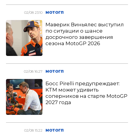
02/08 23:10
МОТОГП
Маверик Виньялес выступил
по ситуации о шансе
досрочного завершения
сезона MotoGP 2026
02/08 16:27
МОТОГП
Босс Pirelli предупреждает:
KTM может удивить
соперников на старте MotoGP
2027 года
02/08 15:22
МОТОГП