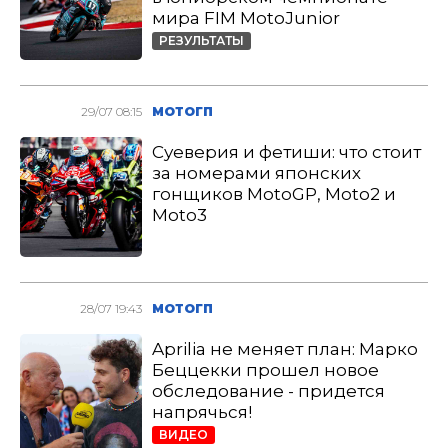
мира FIM MotoJunior
РЕЗУЛЬТАТЫ
29/07 08:15
МОТОГП
Суеверия и фетиши: что стоит
за номерами японских
гонщиков MotoGP, Moto2 и
Moto3
28/07 19:43
МОТОГП
Aprilia не меняет план: Марко
Беццекки прошел новое
обследование - придется
напрячься!
ВИДЕО