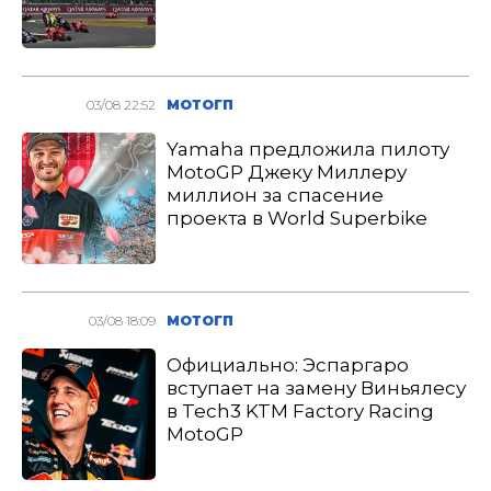
03/08 22:52
МОТОГП
Yamaha предложила пилоту
MotoGP Джеку Миллеру
миллион за спасение
проекта в World Superbike
03/08 18:09
МОТОГП
Официально: Эспаргаро
вступает на замену Виньялесу
в Tech3 KTM Factory Racing
MotoGP