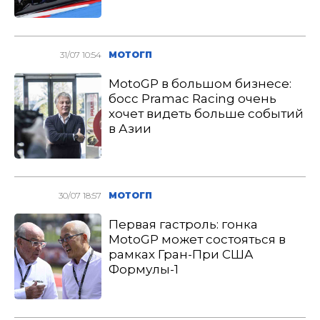
31/07 10:54
МОТОГП
MotoGP в большом бизнесе:
босс Pramac Racing очень
хочет видеть больше событий
в Азии
30/07 18:57
МОТОГП
Первая гастроль: гонка
MotoGP может состояться в
рамках Гран-При США
Формулы-1