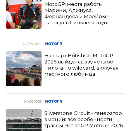
MotoGP: места работы
Марини, Аджиуса,
Фернандеса и Моейры
назовут в Сильверстоуне
04/08 21:02
МОТОГП
На старт BritishGP MotoGP
2026 выйдут сразу четыре
пилота по wildcard, включая
местного любимца
04/08 10:53
МОТОГП
Silverstone Circuit - генератор
эмоций: все особенности
трассы BritishGP MotoGP 2026