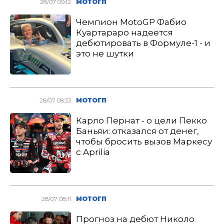
28/07 09:12
МОТОГП
Чемпион MotoGP Фабио
Куартараро надеется
дебютировать в Формуле-1 - и
это не шутки
28/07 08:33
МОТОГП
Карло Пернат - о цели Пекко
Баньяи: отказался от денег,
чтобы бросить вызов Маркесу
с Aprilia
28/07 08:11
МОТОГП
Прогноз на дебют Николо