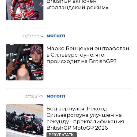
BritishGP включен
«голландский режим»
07/08 22:04
МОТОГП
Марко Беццекки оштрафован
в Сильверстоуне: что
происходит на BritishGP?
07/08 21:47
МОТОГП
Бец вернулся! Рекорд
Сильверстоуна улучшен на
секунду - преквалификация
BritishGP MotoGP 2026
РЕЗУЛЬТАТЫ