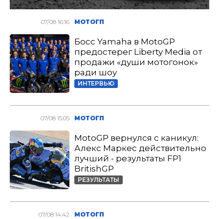
07/08 16:16
МОТОГП
Босс Yamaha в MotoGP
предостерег Liberty Media от
продажи «души мотогонок»
ради шоу
ИНТЕРВЬЮ
07/08 15:05
МОТОГП
MotoGP вернулся с каникул:
Алекс Маркес действительно
лучший - результаты FP1
BritishGP
РЕЗУЛЬТАТЫ
07/08 14:42
МОТОГП