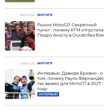
05/08 13:54
МОТОГП
Рынок MotoGP: Секретный
пункт - почему KTM отпустила
Педро Акосту в Ducati без боя
05/08 12:30
МОТОГП
Интервью: Давиде Бривио - о
том, почему Рауль Фернандес
так важен для МотоГП в 2027
году
ИНТЕРВЬЮ