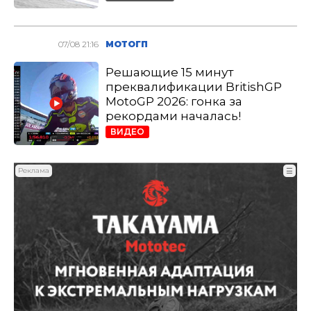
07/08 21:16
МОТОГП
Решающие 15 минут
преквалификации BritishGP
MotoGP 2026: гонка за
рекордами началась!
ВИДЕО
Реклама
☰