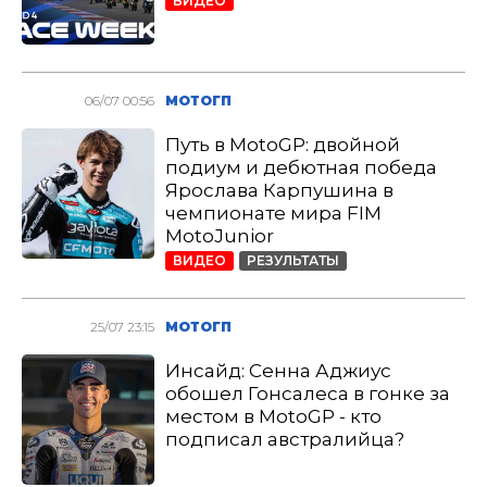
ВИДЕО
06/07 00:56
МОТОГП
Путь в MotoGP: двойной
подиум и дебютная победа
Ярослава Карпушина в
чемпионате мира FIM
MotoJunior
ВИДЕО
РЕЗУЛЬТАТЫ
25/07 23:15
МОТОГП
Инсайд: Сенна Аджиус
обошел Гонсалеса в гонке за
местом в MotoGP - кто
подписал австралийца?