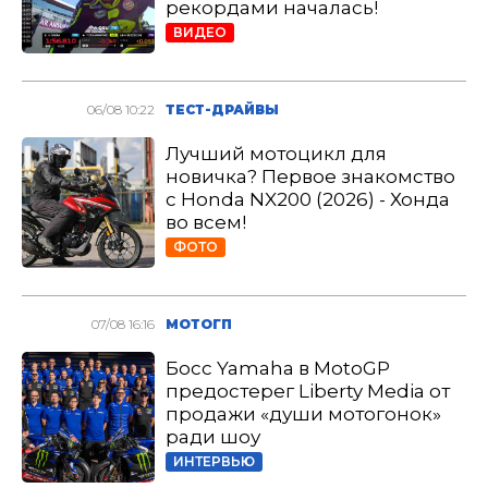
рекордами началась!
ВИДЕО
06/08 10:22
ТЕСТ-ДРАЙВЫ
Лучший мотоцикл для
новичка? Первое знакомство
с Honda NX200 (2026) - Хонда
во всем!
ФОТО
07/08 16:16
МОТОГП
Босс Yamaha в MotoGP
предостерег Liberty Media от
продажи «души мотогонок»
ради шоу
ИНТЕРВЬЮ