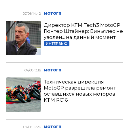
07/08 14:42
МОТОГП
Директор KTM Tech3 MotoGP
Гюнтер Штайнер: Виньялес не
уволен... на данный момент
ИНТЕРВЬЮ
07/08 13:16
МОТОГП
Техническая дирекция
MotoGP разрешила ремонт
оставшихся новых моторов
KTM RC16
07/08 12:26
МОТОГП