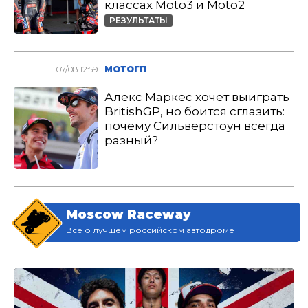
классах Moto3 и Moto2
РЕЗУЛЬТАТЫ
07/08 12:59
МОТОГП
Алекс Маркес хочет выиграть
BritishGP, но боится сглазить:
почему Сильверстоун всегда
разный?
Moscow Raceway
Все о лучшем российском автодроме