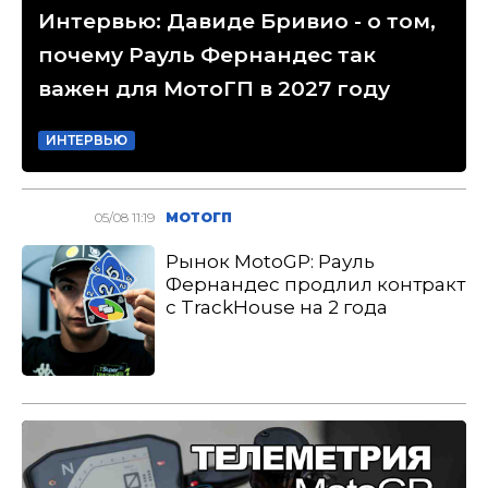
Интервью: Давиде Бривио - о том,
почему Рауль Фернандес так
важен для МотоГП в 2027 году
ИНТЕРВЬЮ
05/08 11:19
МОТОГП
Рынок MotoGP: Рауль
Фернандес продлил контракт
с TrackHouse на 2 года