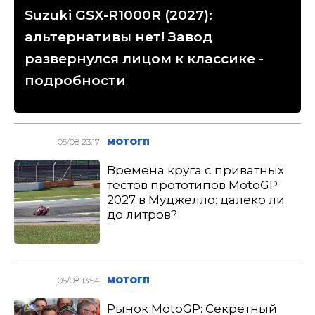
Suzuki GSX-R1000R (2027):
альтернативы нет! Завод
развернулся лицом к классике -
подробности
05/08 23:17
МОТОГП
Времена круга с приватных
тестов прототипов MotoGP
2027 в Муджелло: далеко ли
до литров?
05/08 13:54
МОТОГП
Рынок MotoGP: Секретный