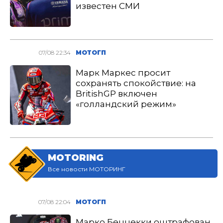
известен СМИ
07/08 22:34
МОТОГП
Марк Маркес просит
сохранять спокойствие: на
BritishGP включен
«голландский режим»
MOTORING
Все новости МОТОРИНГ
07/08 22:04
МОТОГП
Марко Беццекки оштрафован