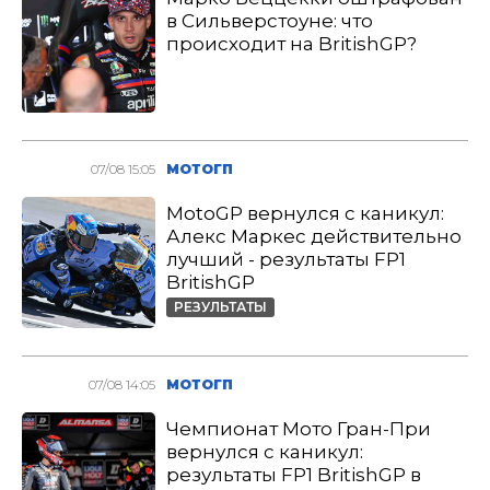
в Сильверстоуне: что
происходит на BritishGP?
07/08 15:05
МОТОГП
MotoGP вернулся с каникул:
Алекс Маркес действительно
лучший - результаты FP1
BritishGP
РЕЗУЛЬТАТЫ
07/08 14:05
МОТОГП
Чемпионат Мото Гран-При
вернулся с каникул:
результаты FP1 BritishGP в