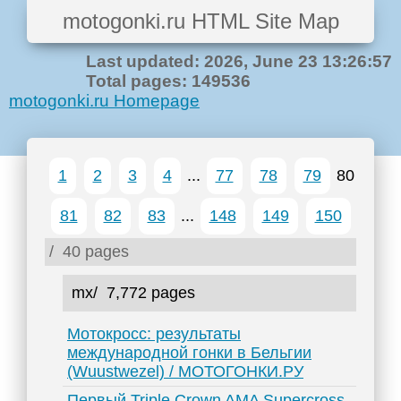
motogonki.ru HTML Site Map
Last updated: 2026, June 23 13:26:57
Total pages: 149536
motogonki.ru Homepage
1
2
3
4
...
77
78
79
80
81
82
83
...
148
149
150
/
40 pages
mx/
7,772 pages
Мотокросс: результаты
международной гонки в Бельгии
(Wuustwezel) / МОТОГОНКИ.РУ
Первый Triple Crown AMA Supercross