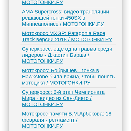
МОТОГОНКИ.РУ
AMA Supercross: видео трансляции
решающей гонки 450SX в
Миннеаполисе / МОТОГОНКИ.РУ
Мотокросс MXGP: Patagonia Race
Track версии 2018 / МОТОГОНКИ.РУ
Суперкросс: еще одна травма среди
лидеров - Джастин Барша /
МОТОГОНКИ.РУ
Мотокросс: Бобрышев - гонка в
Hawkstone была важна, чтобы понять
мотоцикл / МОТОГОНКИ.РУ
Суперкросс: 6-й этап Чемпионата
Мира - видео из Сан-Диего /
МОТОГОНКИ.РУ
Мотокросс памяти В.М.Арбекова: 18
февраля - регламент /
МОТОГОНКИ.РУ