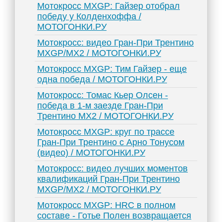
Мотокросс MXGP: Гайзер отобрал
победу у Колденхоффа /
МОТОГОНКИ.РУ
Мотокросс: видео Гран-При Трентино
MXGP/MX2 / МОТОГОНКИ.РУ
Мотокросс MXGP: Тим Гайзер - еще
одна победа / МОТОГОНКИ.РУ
Мотокросс: Томас Кьер Олсен -
победа в 1-м заезде Гран-При
Трентино MX2 / МОТОГОНКИ.РУ
Мотокросс MXGP: круг по трассе
Гран-При Трентино с Арно Тонусом
(видео) / МОТОГОНКИ.РУ
Мотокросс: видео лучших моментов
квалификаций Гран-При Трентино
MXGP/MX2 / МОТОГОНКИ.РУ
Мотокросс MXGP: HRC в полном
составе - Готье Полен возвращается