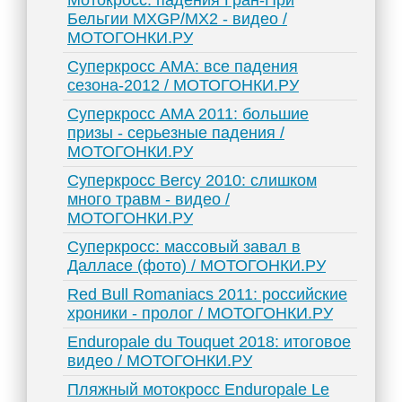
Мотокросс: падения Гран-При
Бельгии MXGP/MX2 - видео /
МОТОГОНКИ.РУ
Суперкросс AMA: все падения
сезона-2012 / МОТОГОНКИ.РУ
Суперкросс AMA 2011: большие
призы - серьезные падения /
МОТОГОНКИ.РУ
Суперкросс Bercy 2010: слишком
много травм - видео /
МОТОГОНКИ.РУ
Суперкросс: массовый завал в
Далласе (фото) / МОТОГОНКИ.РУ
Red Bull Romaniacs 2011: российские
хроники - пролог / МОТОГОНКИ.РУ
Enduropale du Touquet 2018: итоговое
видео / МОТОГОНКИ.РУ
Пляжный мотокросс Enduropale Le