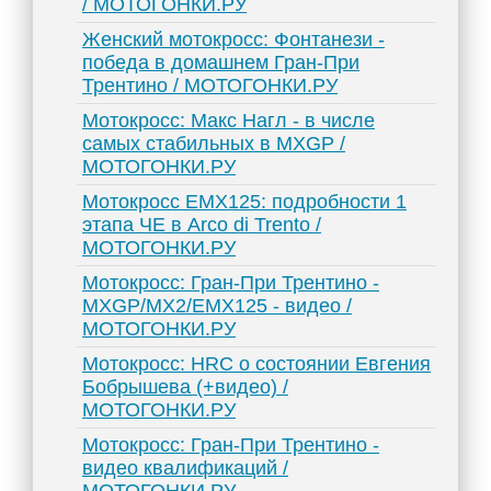
/ МОТОГОНКИ.РУ
Женский мотокросс: Фонтанези -
победа в домашнем Гран-При
Трентино / МОТОГОНКИ.РУ
Мотокросс: Макс Нагл - в числе
самых стабильных в MXGP /
МОТОГОНКИ.РУ
Мотокросс EMX125: подробности 1
этапа ЧЕ в Arco di Trento /
МОТОГОНКИ.РУ
Мотокросс: Гран-При Трентино -
MXGP/MX2/EMX125 - видео /
МОТОГОНКИ.РУ
Мотокросс: HRC о состоянии Евгения
Бобрышева (+видео) /
МОТОГОНКИ.РУ
Мотокросс: Гран-При Трентино -
видео квалификаций /