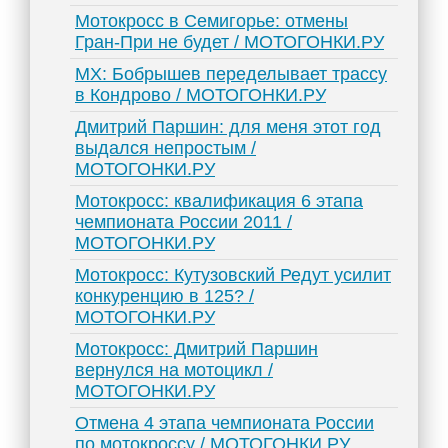
Мотокросс в Семигорье: отмены
Гран-При не будет / МОТОГОНКИ.РУ
MX: Бобрышев переделывает трассу
в Кондрово / МОТОГОНКИ.РУ
Дмитрий Паршин: для меня этот год
выдался непростым /
МОТОГОНКИ.РУ
Мотокросс: квалификация 6 этапа
чемпионата России 2011 /
МОТОГОНКИ.РУ
Мотокросс: Кутузовский Редут усилит
конкуренцию в 125? /
МОТОГОНКИ.РУ
Мотокросс: Дмитрий Паршин
вернулся на мотоцикл /
МОТОГОНКИ.РУ
Отмена 4 этапа чемпионата России
по мотокроссу / МОТОГОНКИ.РУ