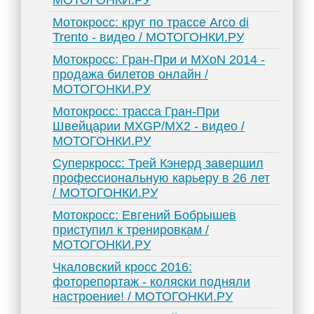
МОТОГОНКИ.РУ
Мотокросс: круг по трассе Arco di
Trento - видео / МОТОГОНКИ.РУ
Мотокросс: Гран-При и MXoN 2014 -
продажа билетов онлайн /
МОТОГОНКИ.РУ
Мотокросс: трасса Гран-При
Швейцарии MXGP/MX2 - видео /
МОТОГОНКИ.РУ
Суперкросс: Трей Кэнерд завершил
профессиональную карьеру в 26 лет
/ МОТОГОНКИ.РУ
Мотокросс: Евгений Бобрышев
приступил к тренировкам /
МОТОГОНКИ.РУ
Чкаловский кросс 2016:
фоторепортаж - коляски подняли
настроение! / МОТОГОНКИ.РУ