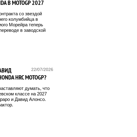
DA В MOTOGP 2027
онтракта со звездой
него колумбийца в
иого Морейра теперь
 переводе в заводской
ДАВИД
22/07/2026
HONDA HRC MOTOGP?
заставляют думать, что
евском классе на 2027
раро и Давид Алонсо.
актор.