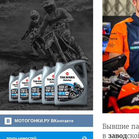
МОТОГОНКИ.РУ ВКонтакте
Бывшие па
в
завод
ско