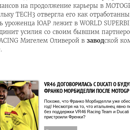
шансов на продолжение карьеры в MOTOGP
ольку TECH3 отвергла его как отработанн
ть уроженца ЮАР лежит в WORLD SUPERBIK
единит усилия со своим бывшим партнер
ACING Мигелем Оливерой в
завод
ской к
.
VR46 ДОГОВОРИЛАСЬ С DUCATI О БУД
ФРАНКО МОРБИДЕЛЛИ ПОСЛЕ MOTOGP
Похоже, что Франко Морбиделли уже обес
год! Несмотря на то, что итальянец явно 
без поддержки VR46 Racing Team и Ducati 
пристроили Френки?