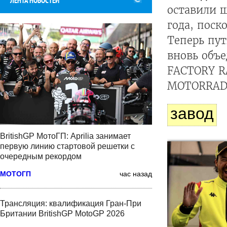
ЛЕНТА НОВОСТЕЙ
оставили 
года, поск
Теперь пу
вновь объ
FACTORY R
MOTORRAD
завод
BritishGP МотоГП: Aprilia занимает
первую линию стартовой решетки с
очередным рекордом
МОТОГП
час назад
Трансляция: квалификация Гран-При
Британии BritishGP MotoGP 2026