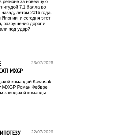
в регионе за новейшую
нитудой 7.1 балла во
 назад, летом 2016 года.
Японии, и сегодня этот
, разрушения дорог и
али под удар?
Е
23/07/2026
CATI MXGP
дской командой Kawasaki
су MXGP Роман Фебвре
ом заводской команды
ГИПОТЕЗУ
22/07/2026