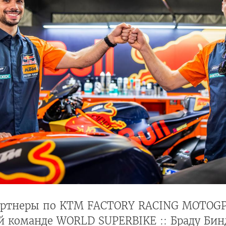
ртнеры по KTM FACTORY RACING MOTOGP
й команде WORLD SUPERBIKE :: Браду Бин