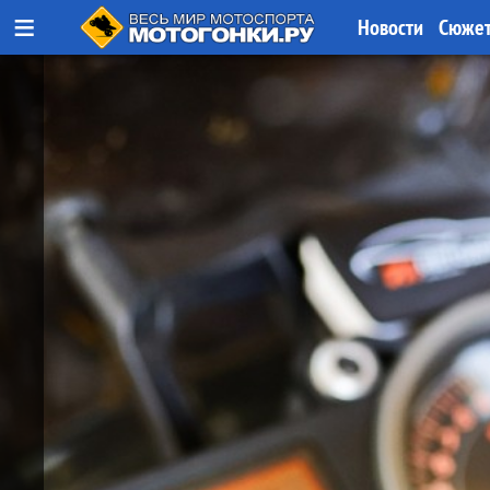
≡
Новости
Сюже