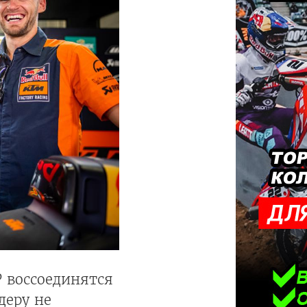
 воссоединятся
деру не