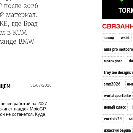
 после 2026
ый материал.
E, где Брад
СВЯЗАН
ом в KTM
завод
wsbk
оманде BMW
ama pro motocro
мотокросс
du
troy lee designs 
smx2026
ам
УЩЕМ
31/07/2026
world sportbike
печен работой на 2027
новый класс
покинет паддок MotoGP,
он не останется. Куда
eucrisis24
за
джастин барша