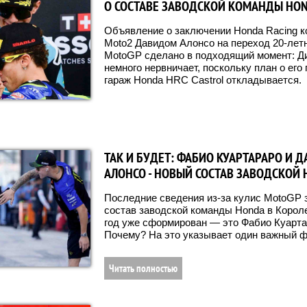
О СОСТАВЕ ЗАВОДСКОЙ КОМАНДЫ HON
Объявление о заключении Honda Racing к
Moto2 Давидом Алонсо на переход 20-лет
MotoGP сделано в подходящий момент: Д
немного нервничает, поскольку план о его
гараж Honda HRC Castrol откладывается.
ТАК И БУДЕТ: ФАБИО КУАРТАРАРО И 
АЛОНСО - НОВЫЙ СОСТАВ ЗАВОДСКОЙ 
Последние сведения из-за кулис MotoGP 
состав заводской команды Honda в Корол
год уже сформирован — это Фабио Куарта
Почему? На это указывает один важный ф
Читать полностью