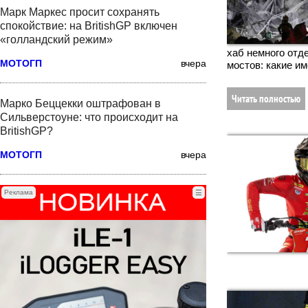
Марк Маркес просит сохранять
спокойствие: на BritishGP включен
«голландский режим»
хаб немного отд
МОТОГП
вчера
мостов: какие и
Читать полностью
Марко Беццекки оштрафован в
Сильверстоуне: что происходит на
BritishGP?
МОТОГП
вчера
Реклама
☰