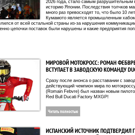
2026 года, стало самым разрушительным 
историю Японии. Последствия толчков маг
много раз превосходят то, что было 10 лет
Кумамото является промышленным хабом 
елился от всей остальной страны из-за нарушения коммуникации
менно цепочки поставок были нарушены и какие предприятия поп
МИРОВОЙ МОТОКРОСС: РОМАН ФЕБВР
ВСТУПАЕТ В ЗАВОДСКУЮ КОМАНДУ DU
Сразу после анонса о расставании с заво
действующий чемпион мира по мотокрос
(Romain Febvre) был назван новым пилот
Red Bull Ducati Factory MXGP!
Читать полностью
ИСПАНСКИЙ ИСТОЧНИК ПОДТВЕРДИЛ 