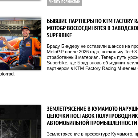
Читать полностью
БЫВШИЕ ПАРТНЕРЫ ПО KTM FACTORY R
MOTOGP ВОССОЕДИНЯТСЯ В ЗАВОДСК
SUPERBIKE
Браду Биндеру не оставили шансов на пр
MotoGP после 2026 года, поскольку Tech3 
отработанный материал. Теперь путь уро
Superbike, где Брад вновь объединит уси
партнером в KTM Factory Racing Мигелем
torrad.
ЗЕМЛЕТРЯСЕНИЕ В КУМАМОТО НАРУШ
ЦЕПОЧКИ ПОСТАВОК ПОЛУПРОВОДНИК
АВТОМОБИЛЬНОЙ ПРОМЫШЛЕННОСТИ
Землетрясение в префектуре Кумамото, 