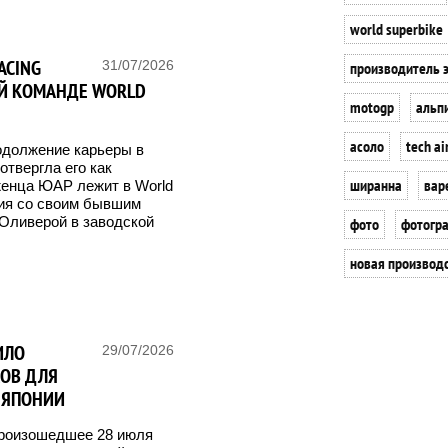
world superbike
ACING
31/07/2026
производитель 
ОЙ КОМАНДЕ WORLD
motogp
альп
асоло
tech ai
одолжение карьеры в
отвергла его как
ширанна
вар
женца ЮАР лежит в World
лия со своим бывшим
 Оливерой в заводской
фото
фотогр
новая производ
ИЛО
29/07/2026
ОВ ДЛЯ
 ЯПОНИИ
произошедшее 28 июля