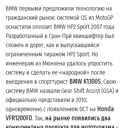
BMW первыми предложили технологию на
гражданский рынок: системой QS из MotoGP
оснастили оппозит BMW HP2 Sport 2007 года.
Разработанный в Гран-При квикшифтер был
сложен и дорог, как и выпускавшийся
ограниченным тиражом HP2 Sport. Но
инженерам из Мюнхена удалось упростить
систему и сделать ее «народной» после
внедрения в спорттурист
BMW K1300S
. Свою
систему BMW назвали Gear Shift Assist (GSA) и
официально представили в 2010,
одновременно с появлением DCT на
Honda
VFR1200FD
. Так,
на рынке появились два
конкурентных продукта для мототуризма -