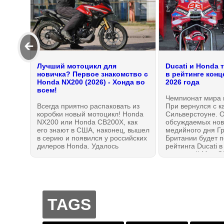
🡰
Лучший мотоцикл для
Ducati и Honda 
новичка? Первое знакомство с
в рейтинге кон
Honda NX200 (2026) - Хонда во
2026 года
всем!
Чемпионат мира 
Всегда приятно распаковать из
При вернулся с к
коробки новый мотоцикл! Honda
Сильверстоуне. 
NX200 или Honda CB200X, как
обсуждаемых нов
его знают в США, наконец, вышел
медийного дня Г
в серию и появился у российских
Британии будет 
дилеров Honda. Удалось
рейтинга Ducati в
познакомиться с мотоциклом
концессий MotoG
лично и даже немного
лидеров Королев
прокатиться. Мотоцикл сразу
Ducati и Aprilia с
создает правильное впечатление:
Honda откатилась
это — 100% Honda без всяких
группу отстающих
оговорок. И, возможно, лучшее из
TAGS
всего на данный момент, что
можно было бы рекомендовать
как первый мотоцикл!