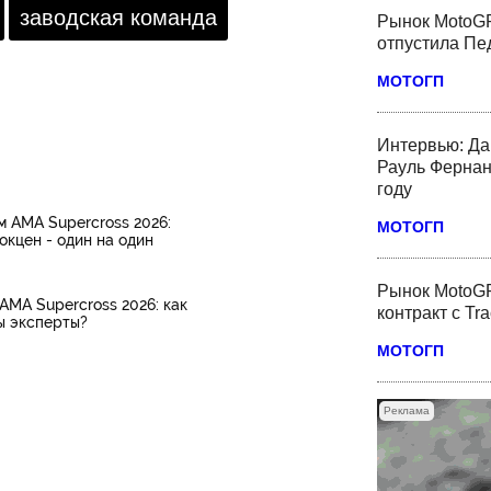
заводская команда
Рынок MotoGP
отпустила Пед
МОТОГП
Интервью: Да
Рауль Фернан
году
 AMA Supercross 2026:
МОТОГП
окцен - один на один
Рынок MotoGP
AMA Supercross 2026: как
контракт с Tr
ы эксперты?
МОТОГП
Реклама