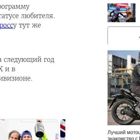
программу
татусе любителя.
росс
у тут же
на следующий год
X и в
ивизионе.
Лучший мотоц
знакомство с 