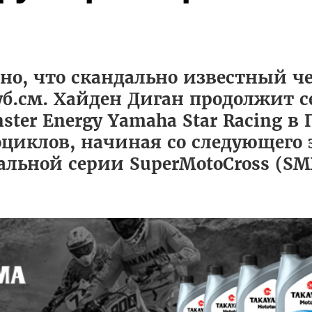
но, что скандально известный 
куб.см. Хайден Диган продолжит с
ster Energy Yamaha Star Racing в
циклов, начиная со следующего э
нальной серии SuperMotoCross (SM