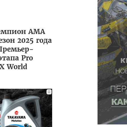
чемпион AMA
езон 2025 года
 Премьер-
тапа Pro
X World
☰