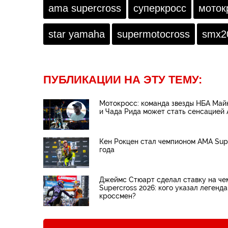
ama supercross
суперкросс
моток
star yamaha
supermotocross
smx2
ПУБЛИКАЦИИ НА ЭТУ ТЕМУ:
Мотокросс: команда звезды НБА Ма
и Чада Рида может стать сенсацией
Кен Рокцен стал чемпионом AMA Supe
года
Джеймс Стюарт сделал ставку на ч
Supercross 2026: кого указал легенд
кроссмен?