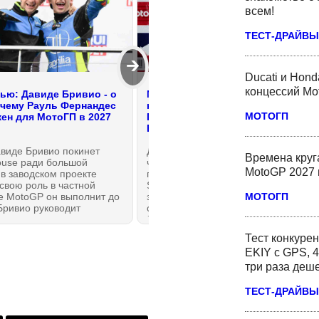
всем!
ТЕСТ-ДРАЙВЫ
🡲
Ducati и Hond
концессий Mo
ью: Давиде Бривио - о
МотоГП возвращается с
очему Рауль Фернандес
каникул: обзор ситуации перед
МОТОГП
жен для МотоГП в 2027
Гран-При Великобритании
BritishGP 2026
виде Бривио покинет
Длинные летние каникулы в
Времена круг
ouse ради большой
чемпионате мира по MotoGP
MotoGP 2027 
в заводском проекте
подходят к концу, 7-9 августа на
свою роль в частной
Silverstone Circuit состоится 12-й
МОТОГП
е MotoGP он выполнит до
этап Мото Гран-При, который
Бривио руководит
откроет вторую половину сезона
ом кадров для
2026 года. Всё, что нужно знать,
ата 2027 года. Он
даже если вы пропустили первые
Тест конкурен
важное заявление,
11 гонок — в этом обзоре на
EKIY с GPS, 4
 выбрал именно этих
МОТОГОНКИ.РУ!
в для вступления в
три раза деш
ую эру Мото Гран-При.
ТЕСТ-ДРАЙВЫ