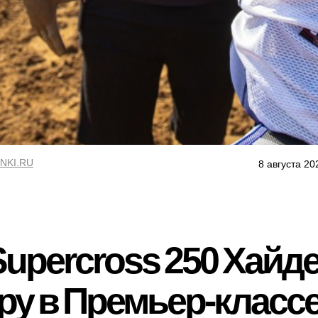
NKI.RU
8 августа 20
upercross 250 Хайде
ру в Премьер-классе