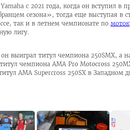
Yamaha с 2021 года, когда он вступил в 
бранцем сезона», тогда еще выступая в с
оссе, так и в летнем чемпионате по
моток
ную лигу.
ет он выиграл титул чемпиона 250SMX, а 
 титул чемпиона AMA Pro Motocross 250M
итул AMA Supercross 250SX в Западном д