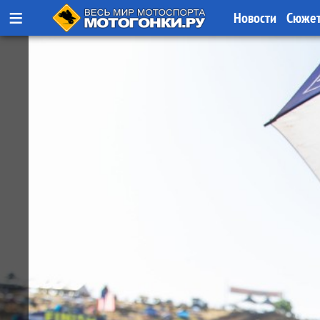
≡
Новости
Сюже