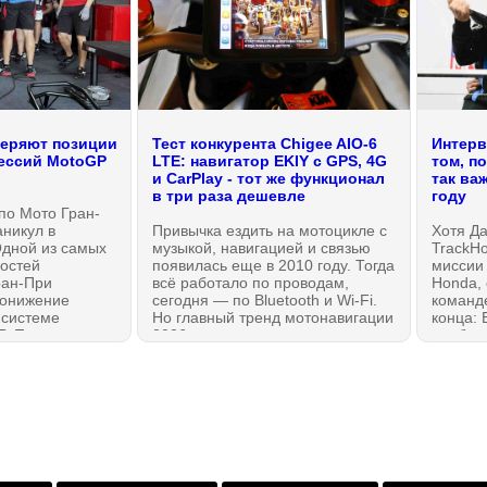
теряют позиции
Тест конкурента Chigee AIO-6
Интерв
цессий MotoGP
LTE: навигатор EKIY с GPS, 4G
том, п
и CarPlay - тот же функционал
так ва
в три раза дешевле
году
по Мото Гран-
аникул в
Привычка ездить на мотоцикле с
Хотя Да
Одной из самых
музыкой, навигацией и связью
TrackH
остей
появилась еще в 2010 году. Тогда
миссии 
ран-При
всё работало по проводам,
Honda, 
понижение
сегодня — по Bluetooth и Wi-Fi.
команд
 системе
Но главный тренд мотонавигации
конца: 
P. Потенциал
2026 года — полностью
подбор
ского класса —
независимые головные
чемпион
близился, а
устройства с собственным
сделал 
 обратно в
модулями LTE (4G) и GPS,
почему
.
которые не нуждаются в
гонщико
смартфоне, хотя и не исключают
Новейш
его из схемы! Apple CarPlay и
Android Auto идут как
дополнительная опция, но