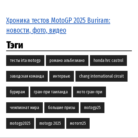
Хроника тестов MotoGP 2025 Buriram:
новости, фото, видео
Тэги
тесты irta motogp
романо альбезиано
honda hrc castrol
заводская команда
интервью
chang international circuit
бурирам
гран-при таиланда
мото гран-при
чемпионат мира
большие призы
motogp25
motogp2025
motogp 2025
мотогп25