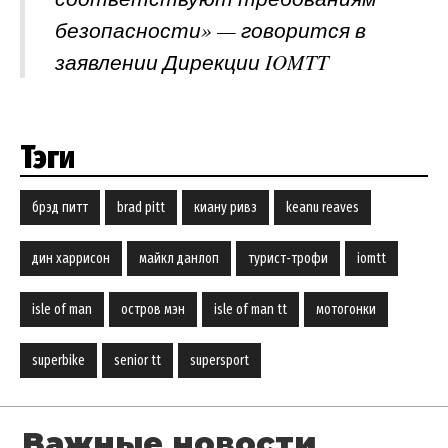
безопасности» — говорится в
заявлении Дирекции IOMTT
Тэги
брэд питт
brad pitt
киану ривз
keanu reaves
дин харрисон
майкл данлоп
турист-трофи
iomtt
isle of man
остров мэн
isle of man tt
мотогонки
superbike
senior tt
supersport
Важные новости