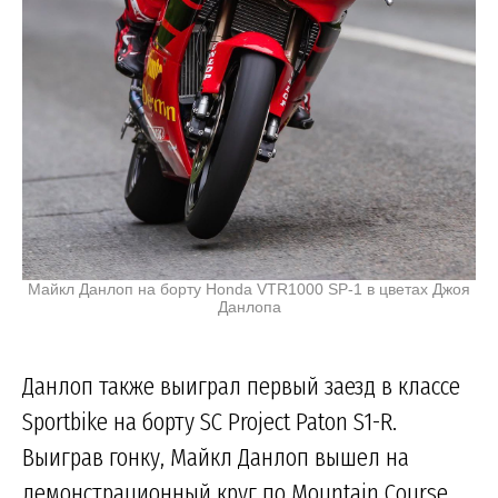
Майкл Данлоп на борту Honda VTR1000 SP-1 в цветах Джоя
Данлопа
Данлоп также выиграл первый заезд в классе
Sportbike на борту SC Project Paton S1-R.
Выиграв гонку, Майкл Данлоп вышел на
демонстрационный круг по Mountain Course