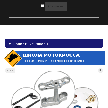
Согласен
Новостные каналы
ШКОЛА МОТОКРОССА
Теория и практика от профессионалов
☰
Реклама