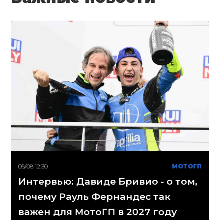
05/08 12:30
МОТОГП
Интервью: Давиде Бривио - о том,
почему Рауль Фернандес так
важен для МотоГП в 2027 году