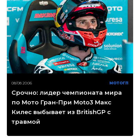
08/08 20:06
МОТОГП
Срочно: лидер чемпионата мира
по Мото Гран-При Moto3 Макс
Килес выбывает из BritishGP с
травмой