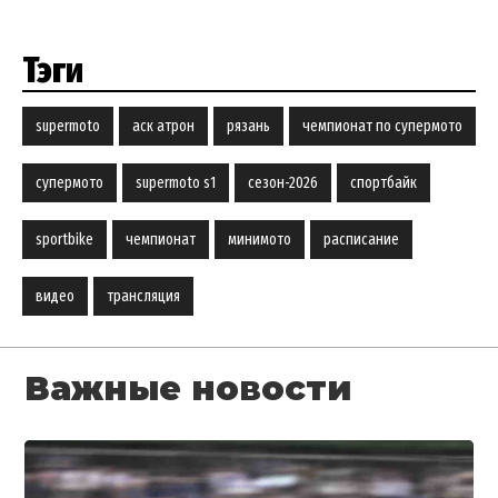
Тэги
supermoto
аск атрон
рязань
чемпионат по супермото
супермото
supermoto s1
сезон-2026
спортбайк
sportbike
чемпионат
минимото
расписание
видео
трансляция
Важные новости