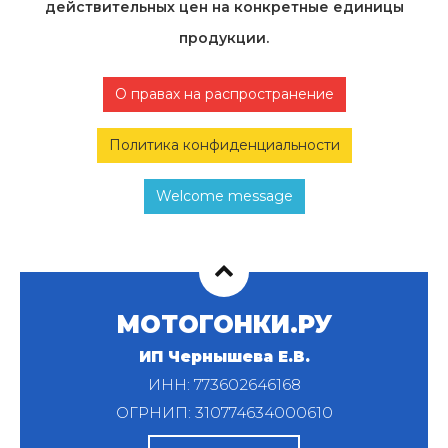
действительных цен на конкретные единицы
продукции.
О правах на распространение
Политика конфиденциальности
Welcome message
МОТОГОНКИ.РУ
ИП Чернышева Е.В.
ИНН: 773602646168
ОГРНИП: 310774634000610