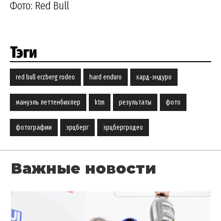
Фото: Red Bull
Тэги
red bull erzberg rodeo
hard enduro
хард-эндуро
мануэль леттенбихлер
ktm
результаты
фото
фотографии
эрцберг
эрцбергродео
Важные новости