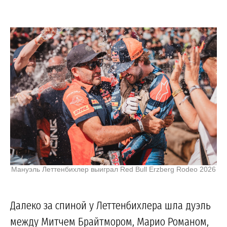
Мануэль Леттенбихлер выиграл Red Bull Erzberg Rodeo 2026
Далеко за спиной у Леттенбихлера шла дуэль
между Митчем Брайтмором, Марио Романом,