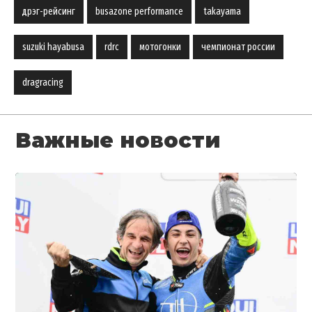
дрэг-рейсинг
busazone performance
takayama
suzuki hayabusa
rdrc
мотогонки
чемпионат россии
dragracing
Важные новости