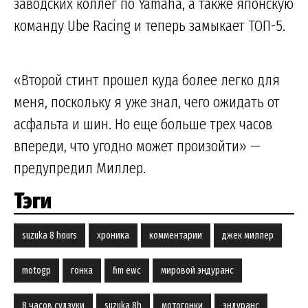
заводских коллег по Yamaha, а также японскую
команду Ube Racing и теперь замыкает ТОП-5.
«Второй стинт прошел куда более легко для
меня, поскольку я уже знал, чего ожидать от
асфальта и шин. Но еще больше трех часов
впереди, что угодно может произойти» —
предупредил Миллер.
Тэги
suzuka 8 hours
хроника
комментарии
джек миллер
motogp
гонка
fim ewc
мировой эндуранс
8 часов судзуки
suzuka 8h
мотогонки
эндуранс