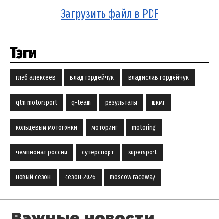
Загрузить файл в PDF
Тэги
глеб алексеев
влад гордейчук
владислав гордейчук
qtm motorsport
q-team
результаты
шкмг
кольцевым мотогонки
моторинг
motoring
чемпионат россии
суперспорт
supersport
новый сезон
сезон-2026
moscow raceway
Важные новости