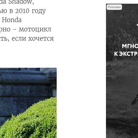
da Shadow,
Реклама
ю в 2010 году
м Honda
ярно - мотоцикл
ть, если хочется