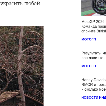
 украсить любой
MotoGP 2026: 
Команда пров
спринте Briti
МОТОГП
Результаты кв
возглавит го
МОТОГП
Harley-David
RMCR и треке
и сколько мот
НОВОСТИ ИН