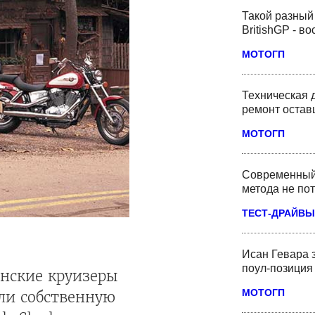
Такой разный
BritishGP - в
МОТОГП
Техническая 
ремонт оста
МОТОГП
Современный 
метода не по
ТЕСТ-ДРАЙВЫ
Исан Гевара 
поул-позиция 
онские круизеры
МОТОГП
яли собственную