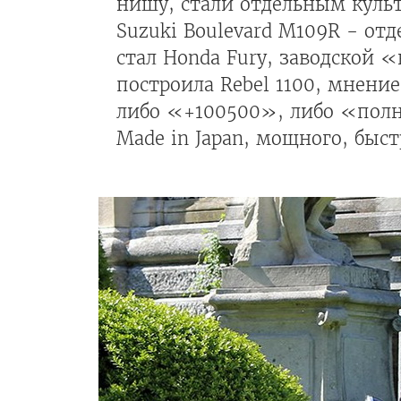
нишу, стали отдельным культ
Suzuki Boulevard M109R - от
стал Honda Fury, заводской 
построила Rebel 1100, мнени
либо «+100500», либо «полны
Made in Japan, мощного, быст