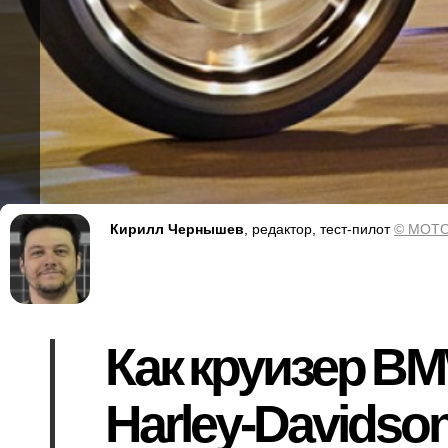
Кирилл Чернышев
, редактор, тест-пилот
© MOTO
Как круизер BM
Harley-Davidso