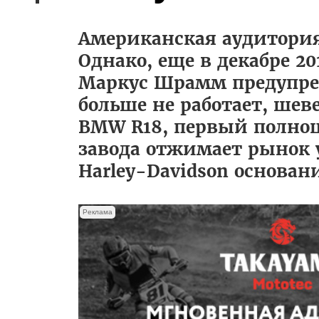
Американская аудитория 
Однако, еще в декабре 2
Маркус Шрамм предупред
больше не работает, шев
BMW R18, первый полноц
завода отжимает рынок у
Harley-Davidson основан
Реклама