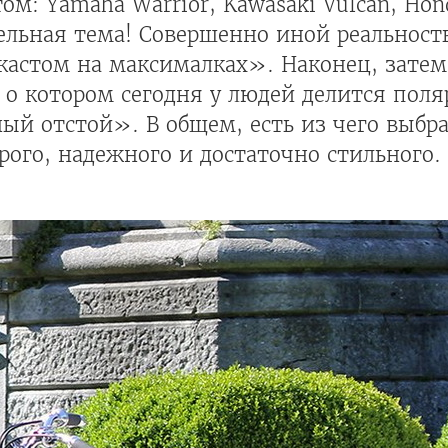
ом: Yamaha Warrior, Kawasaki Vulcan, Hon
дельная тема! Совершенно иной реальность
«кастом на максималках». Наконец, зате
е о котором сегодня у людей делится пол
й отстой». В общем, есть из чего выбра
рого, надежного и достаточно стильного.