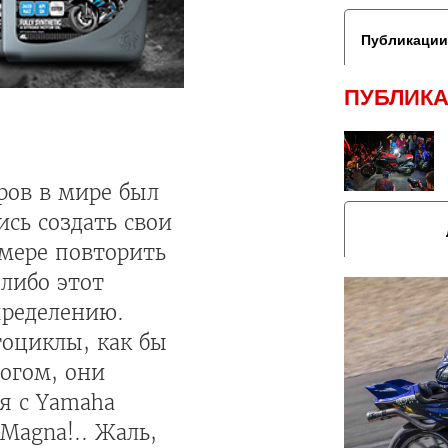
Публикации
ПУБЛИКА
ров в мире был
сь создать свои
мере повторить
либо этот
пределению.
тоциклы, как бы
ногом, они
я с Yamaha
 Magna!.. Жаль,