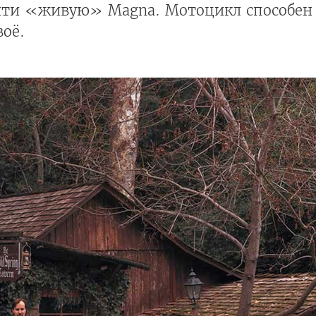
айти «живую» Magna. Мотоцикл способен
воё.