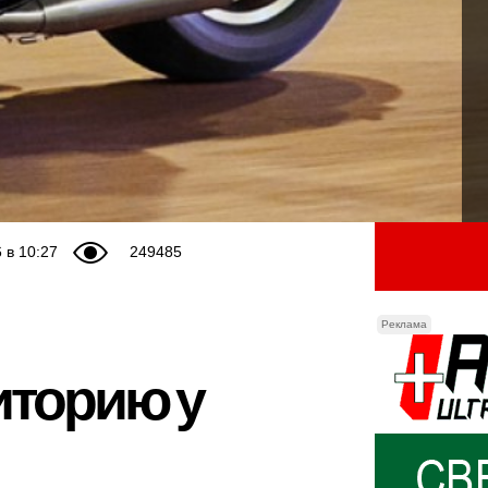
 в 10:27
249485
Реклама
иторию у