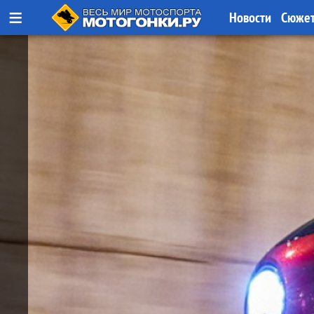
≡
Новости
Сюже