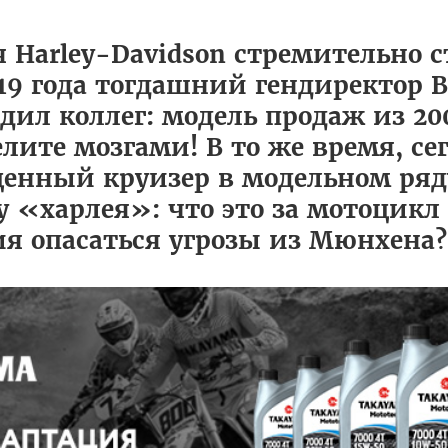
Harley-Davidson стремительно с
019 года тогдашний гендиректор 
ил коллег: модель продаж из 2
елите мозгами! В то же время, с
енный круизер в модельном ряду
 «харлея»: что это за мотоцикл 
ия опасаться угрозы из Мюнхена?