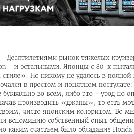
- Десятилетиями рынок тяжелых круизе
on - и остальными. Японцы с 80-х пытали
стиле». Но никому не удалось в полной 
ючался в простом и понятном постулате: 
буквально во всем, либо это - урод по о
 начав производить «джапы», то есть мо
 своим, чисто японским колоритом. Во м
боли вспоминию собственный опыт общени
.. но каким счастьем было обладание Honda