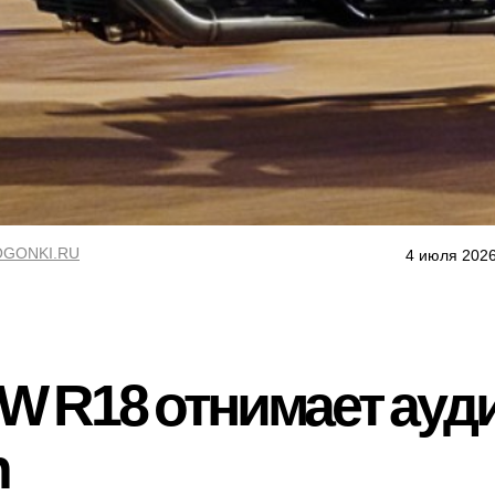
GONKI.RU
4 июля 2026
W R18 отнимает ауд
n