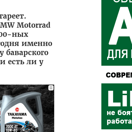
тареет.
BMW Motorrad
000-ных
егодня именно
 баварского
и есть ли у
☰