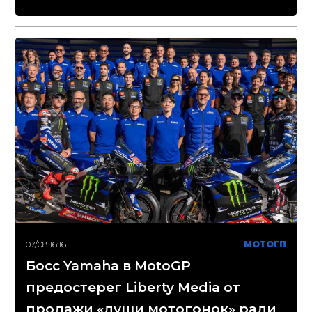
07/08 16:16
МОТОГП
Босс Yamaha в MotoGP
предостерег Liberty Media от
продажи «души мотогонок» ради