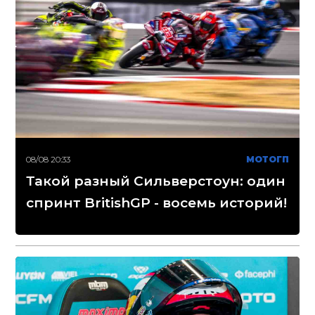
08/08 20:33
МОТОГП
Такой разный Сильверстоун: один
спринт BritishGP - восемь историй!