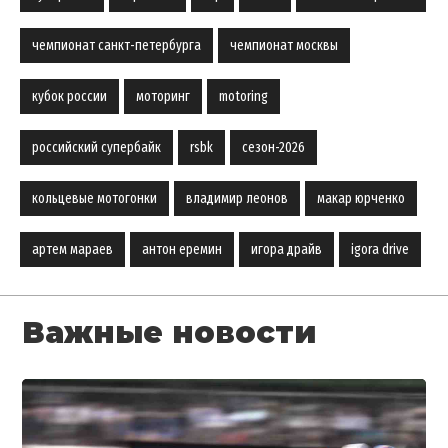
чемпионат санкт-петербурга
чемпионат москвы
кубок россии
моторинг
motoring
российский супербайк
rsbk
сезон-2026
кольцевые мотогонки
владимир леонов
макар юрченко
артем мараев
антон еремин
игора драйв
igora drive
Важные новости