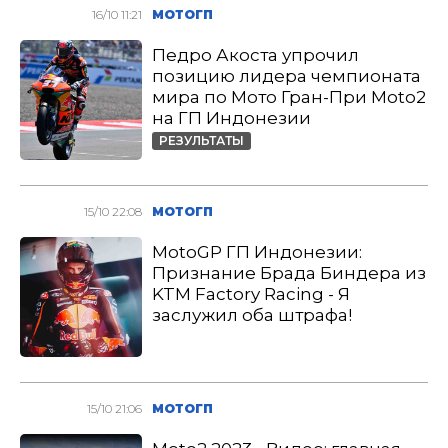
16/10 11:21
МОТОГП
Педро Акоста упрочил
позицию лидера чемпионата
мира по Мото Гран-При Moto2
на ГП Индонезии
РЕЗУЛЬТАТЫ
15/10 22:08
МОТОГП
MotoGP ГП Индонезии:
Признание Брада Биндера из
KTM Factory Racing - Я
заслужил оба штрафа!
15/10 21:06
МОТОГП