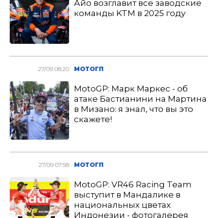
Айо возглавит все заводские
команды KTM в 2025 году
27/09 08:20
МОТОГП
MotoGP: Марк Маркес - об
атаке Бастианини на Мартина
в Мизано: я знал, что вы это
скажете!
27/09 07:58
МОТОГП
MotoGP: VR46 Racing Team
выступит в Мандалике в
национальных цветах
Индонезии - фотогалерея