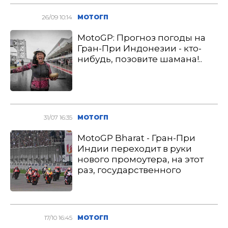
26/09 10:14
МОТОГП
MotoGP: Прогноз погоды на
Гран-При Индонезии - кто-
нибудь, позовите шамана!..
31/07 16:35
МОТОГП
MotoGP Bharat - Гран-При
Индии переходит в руки
нового промоутера, на этот
раз, государственного
17/10 16:45
МОТОГП