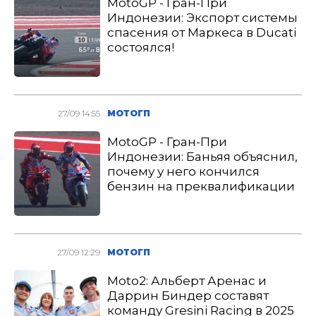
MotoGP - Гран-При
Индонезии: Экспорт системы
спасения от Маркеса в Ducati
состоялся!
27/09 14:55
МОТОГП
MotoGP - Гран-При
Индонезии: Баньяя объяснил,
почему у него кончился
бензин на преквалификации
27/09 12:29
МОТОГП
Moto2: Альберт Аренас и
Даррин Биндер составят
команду Gresini Racing в 2025