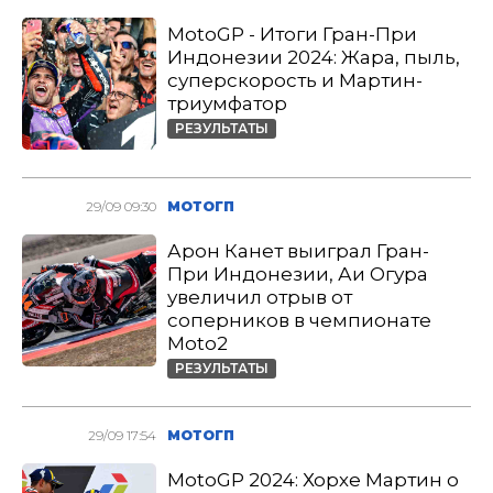
MotoGP - Итоги Гран-При
Индонезии 2024: Жара, пыль,
суперскорость и Мартин-
триумфатор
РЕЗУЛЬТАТЫ
29/09 09:30
МОТОГП
Арон Канет выиграл Гран-
При Индонезии, Аи Огура
увеличил отрыв от
соперников в чемпионате
Moto2
РЕЗУЛЬТАТЫ
29/09 17:54
МОТОГП
MotoGP 2024: Хорхе Мартин о