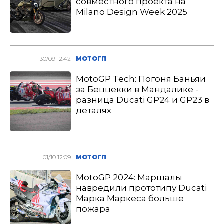
совместного проекта на
Milano Design Week 2025
30/09 12:42
МОТОГП
MotoGP Tech: Погоня Баньяи
за Беццекки в Мандалике -
разница Ducati GP24 и GP23 в
деталях
01/10 12:09
МОТОГП
MotoGP 2024: Маршалы
навредили прототипу Ducati
Марка Маркеса больше
пожара