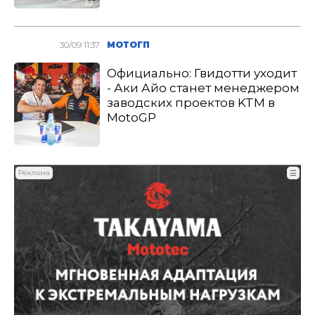
30/09 11:37
МОТОГП
Официально: Гвидотти уходит
- Аки Айо станет менеджером
заводских проектов KTM в
MotoGP
Реклама
☰