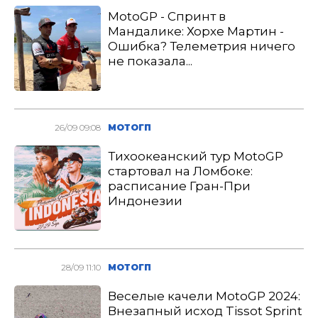
MotoGP - Спринт в
Мандалике: Хорхе Мартин -
Ошибка? Телеметрия ничего
не показала...
26/09 09:08
МОТОГП
Тихоокеанский тур MotoGP
стартовал на Ломбоке:
расписание Гран-При
Индонезии
28/09 11:10
МОТОГП
Веселые качели MotoGP 2024:
Внезапный исход Tissot Sprint