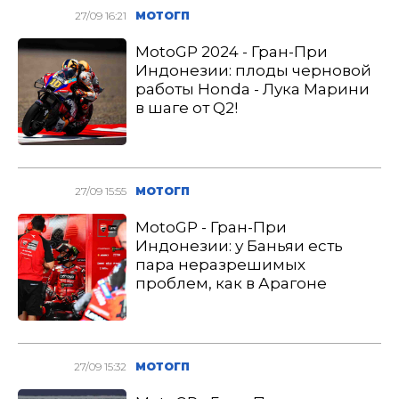
27/09 16:21
МОТОГП
MotoGP 2024 - Гран-При
Индонезии: плоды черновой
работы Honda - Лука Марини
в шаге от Q2!
27/09 15:55
МОТОГП
MotoGP - Гран-При
Индонезии: у Баньяи есть
пара неразрешимых
проблем, как в Арагоне
27/09 15:32
МОТОГП