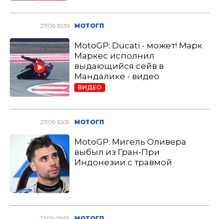
27/09 10:39
МОТОГП
MotoGP: Ducati - может! Марк
Маркес исполнил
выдающийся сейв в
Мандалике - видео
ВИДЕО
27/09 10:05
МОТОГП
MotoGP: Мигель Оливера
выбыл из Гран-При
Индонезии с травмой
27/09 09:55
МОТОГП