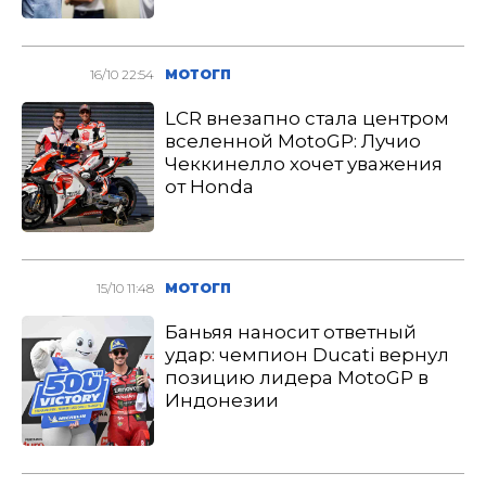
16/10 22:54
МОТОГП
LCR внезапно стала центром
вселенной MotoGP: Лучио
Чеккинелло хочет уважения
от Honda
15/10 11:48
МОТОГП
Баньяя наносит ответный
удар: чемпион Ducati вернул
позицию лидера MotoGP в
Индонезии