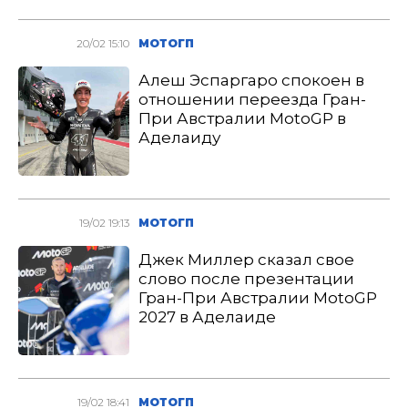
20/02 15:10
МОТОГП
Алеш Эспаргаро спокоен в
отношении переезда Гран-
При Австралии MotoGP в
Аделаиду
19/02 19:13
МОТОГП
Джек Миллер сказал свое
слово после презентации
Гран-При Австралии MotoGP
2027 в Аделаиде
19/02 18:41
МОТОГП