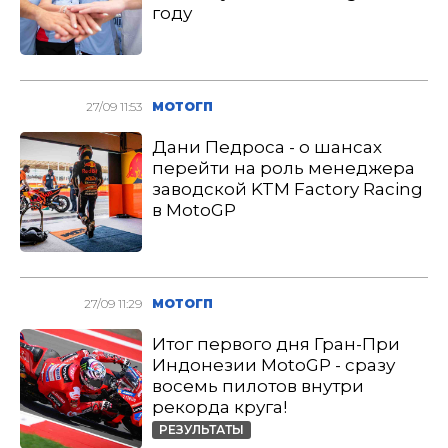
году
27/09 11:53
МОТОГП
Дани Педроса - о шансах
перейти на роль менеджера
заводской KTM Factory Racing
в MotoGP
27/09 11:29
МОТОГП
Итог первого дня Гран-При
Индонезии MotoGP - сразу
восемь пилотов внутри
рекорда круга!
РЕЗУЛЬТАТЫ