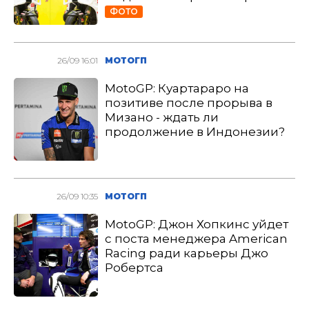
ФОТО
26/09 16:01
МОТОГП
MotoGP: Куартараро на
позитиве после прорыва в
Мизано - ждать ли
продолжение в Индонезии?
26/09 10:35
МОТОГП
MotoGP: Джон Хопкинс уйдет
с поста менеджера American
Racing ради карьеры Джо
Робертса