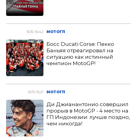
15/10 16:42
МОТОГП
Босс Ducati Corse: Пекко
Баньяя отреагировал на
ситуацию как истинный
чемпион MotoGP!
15/10 15:21
МОТОГП
Ди Джианантонио совершил
прорыв в MotoGP - 4 место на
ГП Индонезии: лучше поздно,
чем никогда!