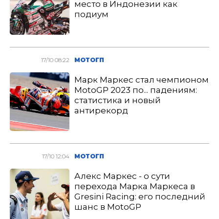
место в Индонезии как
подиум
17/10 08:22
МОТОГП
Марк Маркес стал чемпионом
MotoGP 2023 по... падениям:
статистика и новый
антирекорд
17/10 12:04
МОТОГП
Алекс Маркес - о сути
перехода Марка Маркеса в
Gresini Racing: его последний
шанс в MotoGP