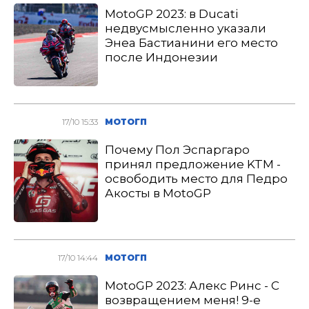
MotoGP 2023: в Ducati
недвусмысленно указали
Энеа Бастианини его место
после Индонезии
17/10 15:33
МОТОГП
Почему Пол Эспаргаро
принял предложение KTM -
освободить место для Педро
Акосты в MotoGP
17/10 14:44
МОТОГП
MotoGP 2023: Алекс Ринс - С
возвращением меня! 9-е