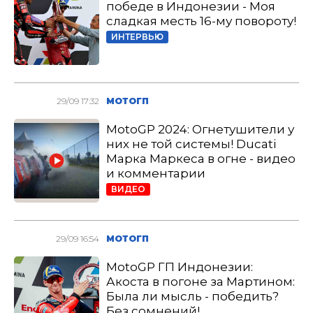
победе в Индонезии - Моя
сладкая месть 16-му повороту!
ИНТЕРВЬЮ
29/09 17:32
МОТОГП
MotoGP 2024: Огнетушители у
них не той системы! Ducati
Марка Маркеса в огне - видео
и комментарии
ВИДЕО
29/09 16:54
МОТОГП
MotoGP ГП Индонезии:
Акоста в погоне за Мартином:
Была ли мысль - победить?
Без сомнений!