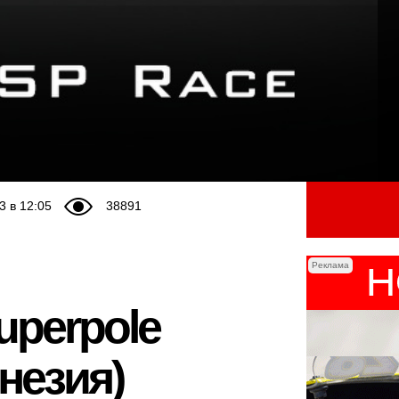
3 в 12:05
38891
Реклама
uperpole
незия)