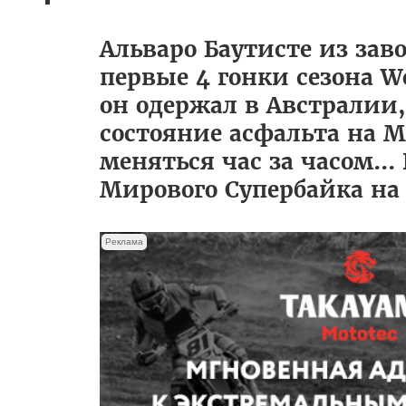
Альваро Баутисте из зав
первые 4 гонки сезона Wo
он одержал в Австралии,
состояние асфальта на Man
меняться час за часом..
Мирового Супербайка на 
Реклама