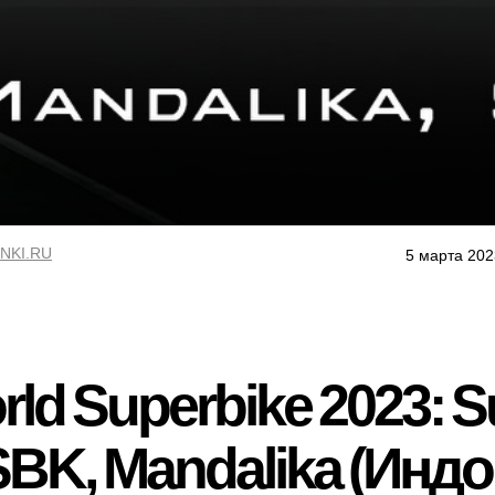
NKI.RU
5 марта 202
ld Superbike 2023: S
BK, Mandalika (Индо