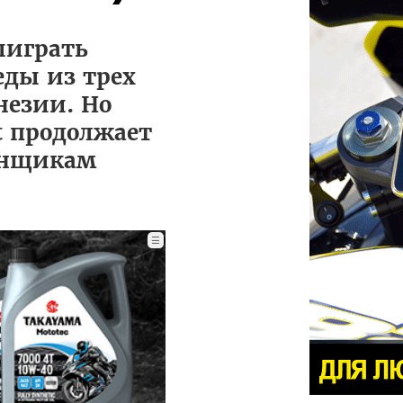
ыиграть
еды из трех
незии. Но
it продолжает
гонщикам
☰