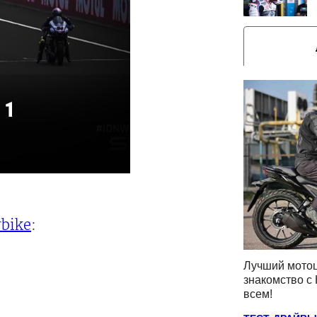
bike
:
Лучший мотоц
знакомство с 
всем!