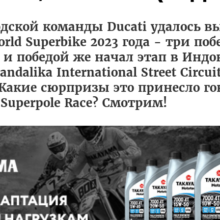
одской команды Ducati удалось в
rld Superbike 2023 года - три поб
 и победой же начал этап в Индо
dalika International Street Circu
. Какие сюрпризы это принесло 
Superpole Race? Смотрим!