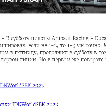
- В субботу пилоты Aruba.it Racing - Duc
ишировав, если не 1-2, то 1-3 уж точно. 
ом в пятницу, продолжил в субботу в то
с первой линии. Но в первом же повороте
IDNWorldSBK 2023
онки IDNWorldSBK 2023