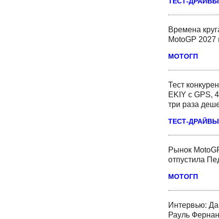
ТЕСТ-ДРАЙВЫ
Времена круг
MotoGP 2027 
МОТОГП
Тест конкурен
EKIY с GPS, 4
три раза деш
ТЕСТ-ДРАЙВЫ
Рынок MotoGP
отпустила Пед
МОТОГП
Интервью: Да
Рауль Фернан