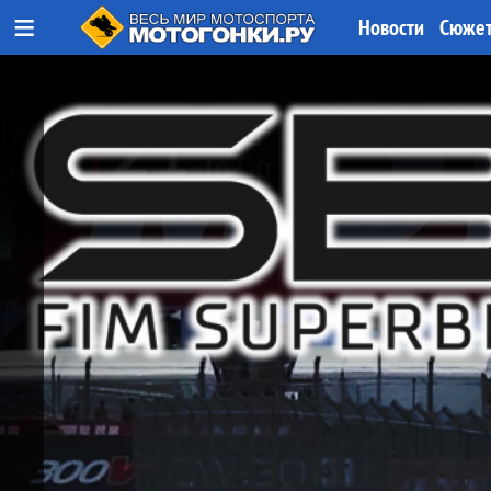
≡
Новости
Сюже