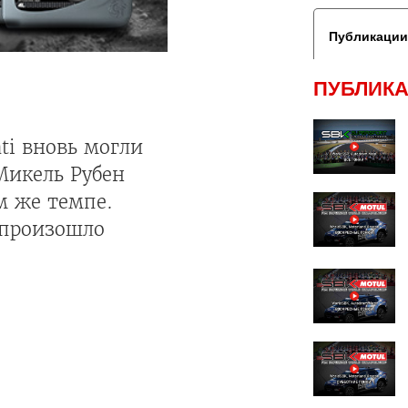
Публикации
ПУБЛИКА
ati вновь могли
Микель Рубен
м же темпе.
 произошло