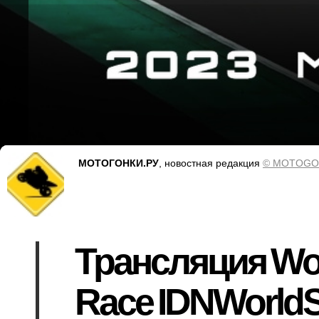
МОТОГОНКИ.РУ
, новостная редакция
© MOTOGO
Трансляция Wor
Race IDNWorldS