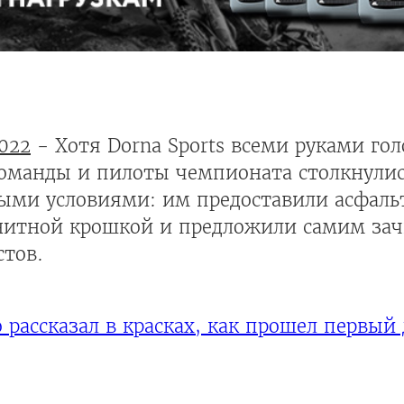
022
- Хотя Dorna Sports всеми руками гол
оманды и пилоты чемпионата столкнулис
ными условиями: им предоставили асфаль
нитной крошкой и предложили самим зач
стов.
 рассказал в красках, как прошел первый 