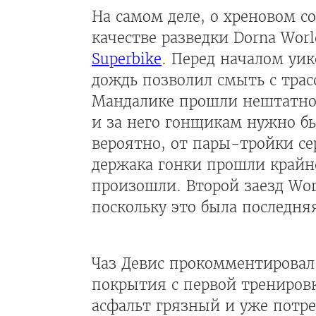
На самом деле, о хреновом с
качестве разведки Dorna Wor
Superbike
. Перед началом уи
дождь позволил смыть с тра
Мандалике прошли нештатно: 
и за него гонщикам нужно бы
вероятно, от пары-тройки се
держака гонки прошли крайне
произошли. Второй заезд Wor
поскольку это была последняя
Чаз Девис прокомментировал
покрытия с первой тренировк
асфальт грязный и уже потре