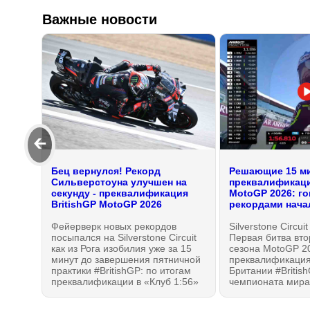
Важные новости
🡰
Бец вернулся! Рекорд
Решающие 15 м
Сильверстоуна улучшен на
преквалификаци
секунду - преквалификация
MotoGP 2026: го
BritishGP MotoGP 2026
рекордами нача
Фейерверк новых рекордов
Silverstone Circui
посыпался на Silverstone Circuit
Первая битва вт
как из Рога изобилия уже за 15
сезона MotoGP 2
минут до завершения пятничной
преквалификация
практики #BritishGP: по итогам
Британии #British
преквалификации в «Клуб 1:56»
чемпионата мира
вошли пятеро, но точку в
расставить по ме
"перестрелке" поставил
ожидания: Ducati 