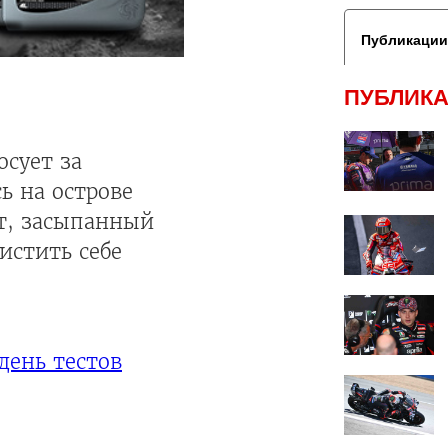
Публикации
ПУБЛИКА
осует за
ь на острове
т, засыпанный
истить себе
день тестов