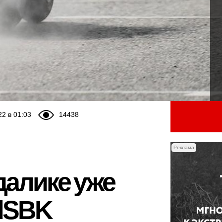
22 в 01:03
14438
Реклама
далике уже
ldSBK