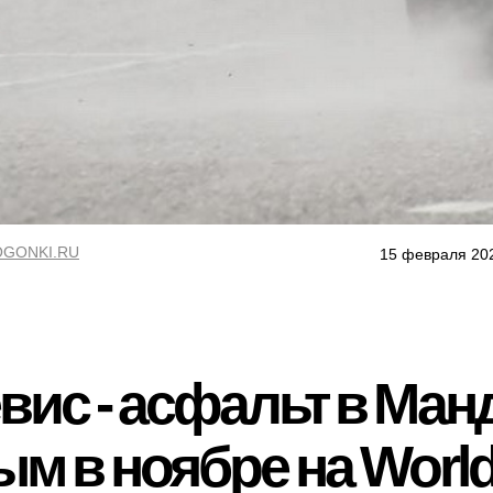
GONKI.RU
15 февраля 20
вис - асфальт в Ман
м в ноябре на Wor