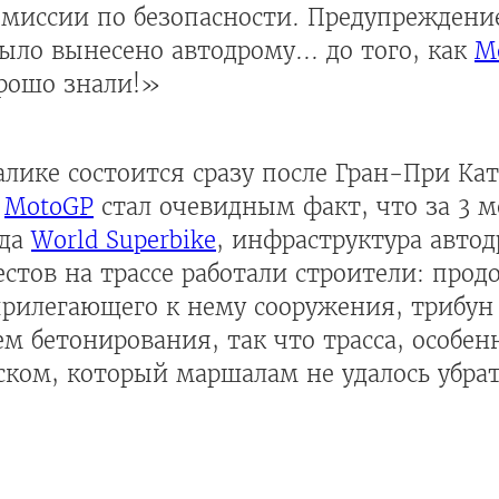
иссии по безопасности. Предупреждение,
ыло вынесено автодрому... до того, как
M
орошо знали!»
ике состоится сразу после Гран-При Кат
A
MotoGP
стал очевидным факт, что за 3 м
нда
World Superbike
, инфраструктура автод
естов на трассе работали строители: прод
рилегающего к нему сооружения, трибун и
м бетонирования, так что трасса, особенн
ком, который маршалам не удалось убрать