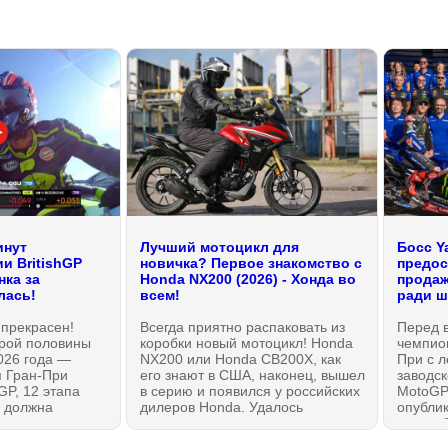
инут
Лучший мотоцикл для
Босс Y
и BritishGP
новичка? Первое знакомство с
предост
нка за
Honda NX200 (2026) - Хонда во
продаж
лась!
всем!
ради ш
t прекрасен!
Всегда приятно распаковать из
Перед 
орой половины
коробки новый мотоцикл! Honda
чемпио
026 года —
NX200 или Honda CB200X, как
При с л
 Гран-При
его знают в США, наконец, вышел
заводс
GP, 12 этапа
в серию и появился у российских
MotoGP
 должна
дилеров Honda. Удалось
опубли
стам все
познакомиться с мотоциклом
видео-б
или Aprilia?
лично и даже немного
традиц