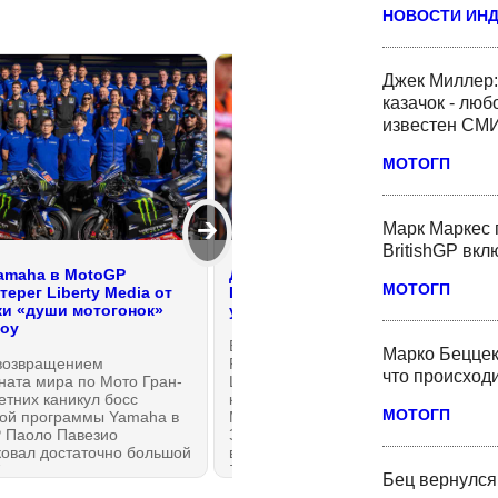
НОВОСТИ ИН
Джек Миллер:
казачок - люб
известен СМ
МОТОГП
🡲
Марк Маркес 
BritishGP вк
amaha в MotoGP
Директор KTM Tech3 MotoGP
МОТОГП
ерег Liberty Media от
Гюнтер Штайнер: Виньялес не
и «души мотогонок»
уволен... на данный момент
оу
Бывший директор команды HAAS
Марко Беццек
возвращением
F1 из Формулы-1 Гюнтер
что происходи
ната мира по Мото Гран-
Штайнер теперь во всю рулит
етних каникул босс
командой Королевского класса
МОТОГП
кой программы Yamaha в
Мото Гран-При Tech3 Racing.
 Паоло Павезио
Заводской саттелит KTM вступил
ковал достаточно большой
во вторую половину сезона
лог из серии
MotoGP 2026 года необычным
Бец вернулся
ионных пост-гоночных
образом: за неделю до