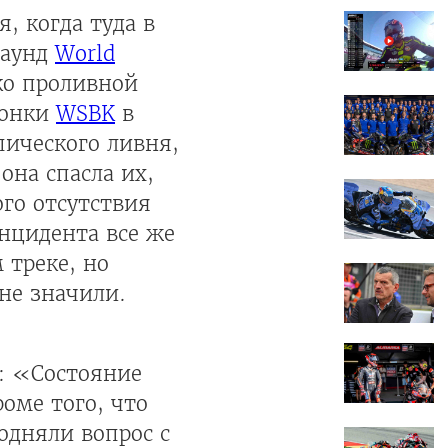
, когда туда в
раунд
World
ко проливной
гонки
WSBK
в
пического ливня,
она спасла их,
ого отсутствия
инцидента все же
 треке, но
 не значили.
: «Состояние
оме того, что
одняли вопрос с