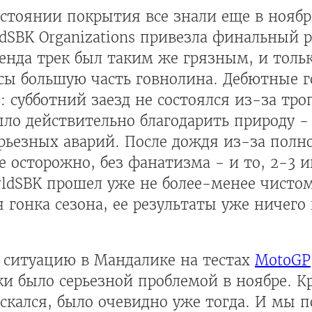
остоянии покрытия все знали еще в ноября
ldSBK Organizations привезла финальный 
кенда трек был таким же грязным, и толь
ссы большую часть говнолина. Дебютные 
субботний заезд не состоялся из-за тро
ло действительно благодарить природу - 
рьезных аварий. После дождя из-за полн
 осторожно, без фанатизма - и то, 2-3 
ldSBK прошел уже не более-менее чистом
 гонка сезона, ее результаты уже ничего
 ситуацию в Мандалике на тестах
MotoGP
и было серьезной проблемой в ноябре. Кр
скался, было очевидно уже тогда. И мы п