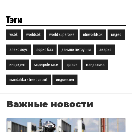
Тэги
wsbk
worldsbk
world superbike
idnworldsbk
видео
алекс лоус
лорис баз
данило петруччи
авария
инцидент
superpole race
sprace
мандалика
mandalika street circuit
индонезия
Важные новости