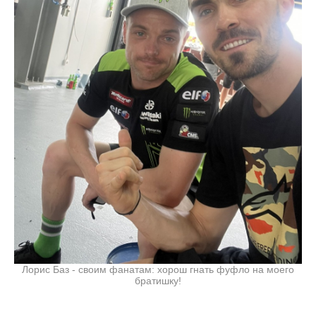
Лорис Баз - своим фанатам: хорош гнать фуфло на моего
братишку!