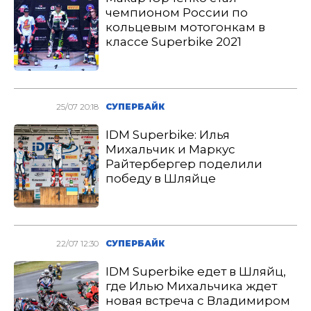
чемпионом России по
кольцевым мотогонкам в
классе Superbike 2021
25/07 20:18
СУПЕРБАЙК
IDM Superbike: Илья
Михальчик и Маркус
Райтербергер поделили
победу в Шляйце
22/07 12:30
СУПЕРБАЙК
IDM Superbike едет в Шляйц,
где Илью Михальчика ждет
новая встреча с Владимиром