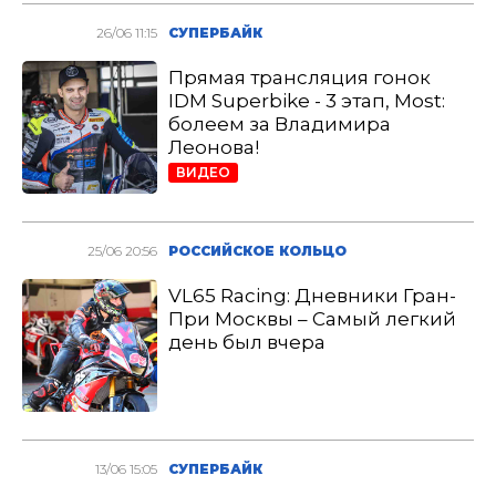
26/06 11:15
СУПЕРБАЙК
Прямая трансляция гонок
IDM Superbike - 3 этап, Most:
болеем за Владимира
Леонова!
ВИДЕО
25/06 20:56
РОССИЙСКОЕ КОЛЬЦО
VL65 Racing: Дневники Гран-
При Москвы – Самый легкий
день был вчера
13/06 15:05
СУПЕРБАЙК