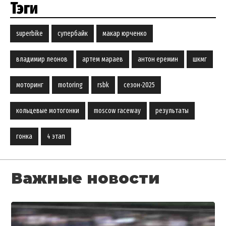
Тэги
superbike
супербайк
макар юрченко
владимир леонов
артем мараев
антон еремин
шкмг
моторинг
motoring
rsbk
сезон-2025
кольцевые мотогонки
moscow raceway
результаты
гонка
4 этап
Важные новости