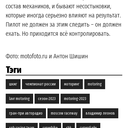
состав механиков, и бывают несостыковки,
которые иногда серьезно влияют на результат.
Пилот не должен за этим следить – он должен
ехать. Но приходится всё контролировать.
Фото: motofoto.ru и Антон Шишин
Тэги
шкмг
чемпионат россии
моторинг
motoring
lavr motoring
сезон-2023
motoring-2023
гран-при авторадио
moscow raceway
владимир леонов
spb racing team
superbike
sbk
супербайк