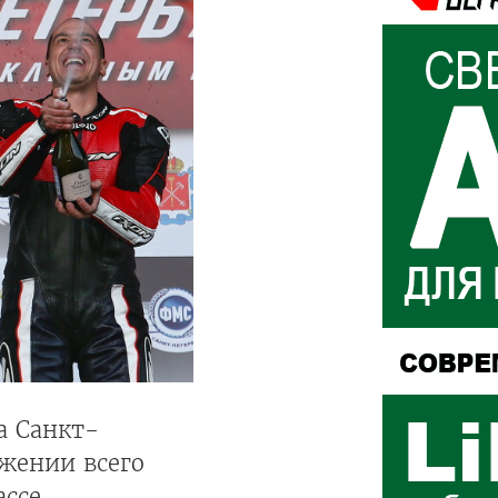
а Санкт-
яжении всего
ассе