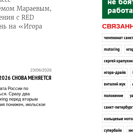
ёмом Мараевым,
ения с RED
нь на «Игора
СВЯЗАН
чемпионат санк
motoring
иго
сергей крапухин
23/06/2026
игора-драйв
2026 СНОВА МЕНЯЕТСЯ
виталий жук
ата России по
ся. Сразу два
положение
y
ring перед вторым
тия понижен, июльское
санкт-петербург
кольцевые мото
супербайк
ин