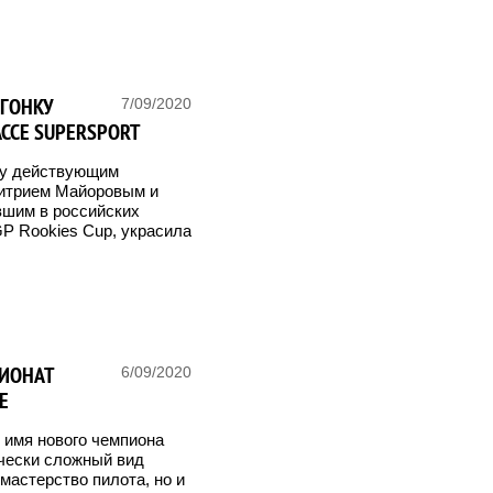
ГОНКУ
7/09/2020
АССЕ SUPERSPORT
ду действующим
митрием Майоровым и
шим в российских
GP Rookies Cup, украсила
ПИОНАТ
6/09/2020
E
 имя нового чемпиона
ически сложный вид
 мастерство пилота, но и