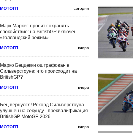
МОТОГП
сегодня
Марк Маркес просит сохранять
спокойствие: на BritishGP включен
«голландский режим»
МОТОГП
вчера
Марко Беццекки оштрафован в
Сильверстоуне: что происходит на
BritishGP?
МОТОГП
вчера
Бец вернулся! Рекорд Сильверстоуна
улучшен на секунду - преквалификация
BritishGP MotoGP 2026
МОТОГП
вчера