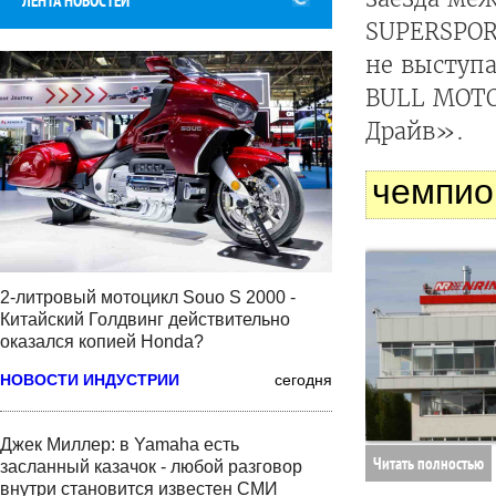
ЛЕНТА НОВОСТЕЙ
SUPERSPOR
не выступа
BULL MOTO
Драйв».
чемпио
2-литровый мотоцикл Souo S 2000 -
Китайский Голдвинг действительно
оказался копией Honda?
НОВОСТИ ИНДУСТРИИ
сегодня
Джек Миллер: в Yamaha есть
Читать полностью
засланный казачок - любой разговор
внутри становится известен СМИ