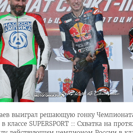
аев выиграл решающую гонку Чемпионат
 в классе SUPERSPORT :: Схватка на прот
жду действующим чемпионом России в кл