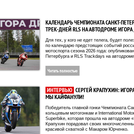
КАЛЕНДАРЬ ЧЕМПИОНАТА САНКТ-ПЕТЕР
ТРЕК-ДНЕЙ RLS НА АВТОДРОМЕ ИГОРА
Для тех, у кого не едет телега, будет по
по календарю предстоящих событий росси
мотоспорта сезона 2026 года: опубликова
Петербурга и RLS Trackdays на автодроме
Читать полностью
ИНТЕРВЬЮ
СЕРГЕЙ КРАПУХИН: ИГОРА
МЫ КАЙФАНУЛИ!
Победитель главной гонки Чемпионата Са
кольцевым мотогонкам и International Moto
Superbike, которая прошла на автодроме 
Крапухин порадовал своих многочисленн
красивой схваткой с Макаром Юрченко.