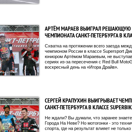
АРТЁМ МАРАЕВ ВЫИГРАЛ РЕШАЮЩУЮ 
ЧЕМПИОНАТА САНКТ-ПЕТЕРБУРГА В КЛ
Схватка на протяжении всего заезда меж
чемпионом России в классе Supersport Д
юниором Артёмом Мараевым, не выступав
сериях из-за пересечения с Red Bull Moto
воскресный день на «Игора Драйв».
СЕРГЕЙ КРАПУХИН ВЫИГРЫВАЕТ ЧЕМ
САНКТ-ПЕТЕРБУРГА В КЛАССЕ SUPERBIK
Не ждали? Вы думали, что заранее знаете
Города На Неве? Но мотогонки - это техн
спорта, где на результат влияет не только