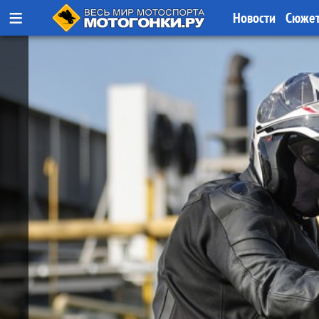
≡
Новости
Сюже