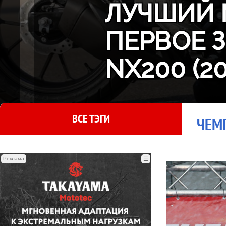
ЛУЧШИЙ 
ПЕРВОЕ 
NX200 (2
ВСЕ ТЭГИ
ЧЕМП
Реклама
☰