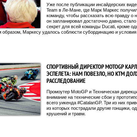
Уже после публикации инсайдерских видео
Team в Ле-Мане, где Марк Маркес получи
команду, чтобы рассказать всю правду о 
он запланировал достаточно давно, стало 
секрет для всей команды Ducati, кроме о
м образом, Маркесу удалось соблюсти субординацию и условия 
СПОРТИВНЫЙ ДИРЕКТОР MOTOGP КАРЛ
ЭСПЕЛЕТА: НАМ ПОВЕЗЛО, НО KTM ДО
РАССЛЕДОВАНИЕ
Промоутер MotoGP и Техническая дирекц
внимание на технические сбои у прототи
всего уикенда #CatalanGP. Три из них при
из которых пострадали другие гонщики, о
крушений и травм.