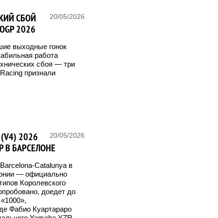
КИЙ СБОЙ
20/05/2026
TOGP 2026
шие выходные гонок
табильная работа
ехнических сбоя — три
 Racing признали
(V4) 2026
20/05/2026
P В БАРСЕЛОНЕ
Barcelona-Catalunya в
лонии — официально
типов Королевского
опробовано, доедет до
 «1000»,
иде Фабио Куартараро
радального Yamaha YZR-