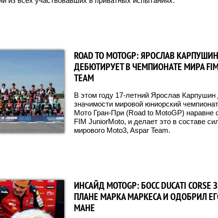
й из всех участвовавших в приватных испытаниях.
ROAD TO MOTOGP: ЯРОСЛАВ КАРПУШИ
ДЕБЮТИРУЕТ В ЧЕМПИОНАТЕ МИРА FIM
TEAM
В этом году 17-летний Ярослав Карпушин 
значимости мировой юниорский чемпиона
Мото Гран-При (Road to MotoGP) наравне с
FIM JuniorMoto, и делает это в составе 
мирового Moto3, Aspar Team.
ИНСАЙД MOTOGP: БОСС DUCATI CORSE 
ПЛАНЕ МАРКА МАРКЕСА И ОДОБРИЛ ЕГ
МАНЕ