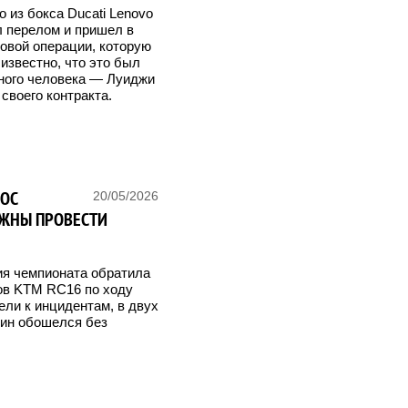
 из бокса Ducati Lenovo
л перелом и пришел в
новой операции, которую
известно, что это был
дного человека — Луиджи
своего контракта.
ОС
20/05/2026
ЛЖНЫ ПРОВЕСТИ
ия чемпионата обратила
пов KTM RC16 по ходу
вели к инцидентам, в двух
дин обошелся без