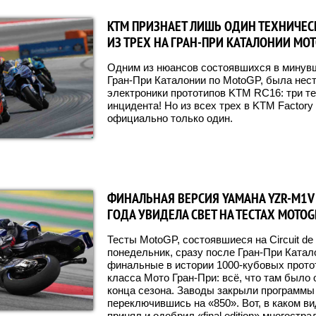
KTM ПРИЗНАЕТ ЛИШЬ ОДИН ТЕХНИЧЕС
ИЗ ТРЕХ НА ГРАН-ПРИ КАТАЛОНИИ MO
Одним из нюансов состоявшихся в минув
Гран-При Каталонии по MotoGP, была нес
электроники прототипов KTM RC16: три т
инцидента! Но из всех трех в KTM Factory
официально только один.
ФИНАЛЬНАЯ ВЕРСИЯ YAMAHA YZR-M1V 
ГОДА УВИДЕЛА СВЕТ НА ТЕСТАХ MOTOG
Тесты MotoGP, состоявшиеся на Circuit de 
понедельник, сразу после Гран-При Ката
финальные в истории 1000-кубовых прото
класса Мото Гран-При: всё, что там было 
конца сезона. Заводы закрыли программы
переключившись на «850». Вот, в каком в
принял и одобрил «final edition» многост