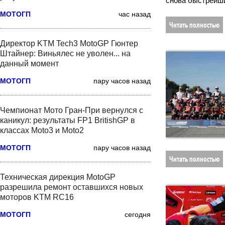
снова быстрейши
МОТОГП
час назад
Читать полностью
Директор KTM Tech3 MotoGP Гюнтер
Штайнер: Виньялес не уволен... на
данный момент
МОТОГП
пару часов назад
Чемпионат Мото Гран-При вернулся с
каникул: результаты FP1 BritishGP в
классах Moto3 и Moto2
МОТОГП
пару часов назад
Читать полностью
Техническая дирекция MotoGP
разрешила ремонт оставшихся новых
моторов KTM RC16
МОТОГП
сегодня