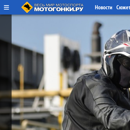
≡
Новости
Сюже