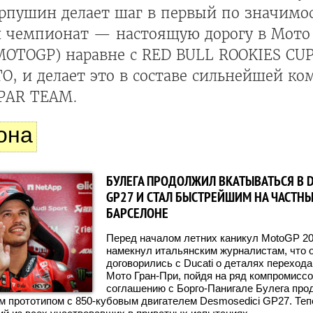
арпушин делает шаг в первый по значимо
 чемпионат — настоящую дорогу в Мото
MOTOGP) наравне с RED BULL ROOKIES CU
O, и делает это в составе сильнейшей к
PAR TEAM.
она
БУЛЕГА ПРОДОЛЖИЛ ВКАТЫВАТЬСЯ В D
GP27 И СТАЛ БЫСТРЕЙШИМ НА ЧАСТНЫ
БАРСЕЛОНЕ
Перед началом летних каникул MotoGP 20
намекнул итальянским журналистам, что о
договорились с Ducati о деталях перехода 
Мото Гран-При, пойдя на ряд компромиссо
соглашению с Борго-Панигале Булега про
м прототипом с 850-кубовым двигателем Desmosedici GP27. Теп