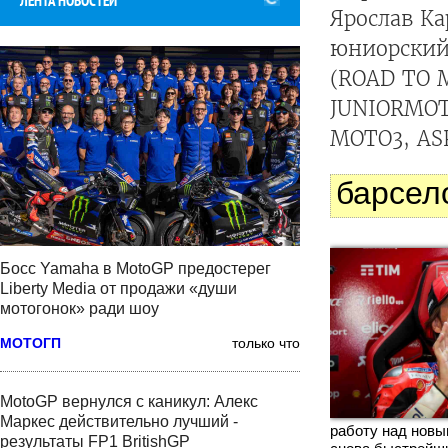
ЛЕНТА НОВОСТЕЙ
Ярослав К
юниорский
(ROAD TO 
JUNIORMOT
MOTO3, AS
барсел
Босс Yamaha в MotoGP предостерег
Liberty Media от продажи «души
мотогонок» ради шоу
МОТОГП
только что
MotoGP вернулся с каникул: Алекс
Маркес действительно лучший -
работу над новы
результаты FP1 BritishGP