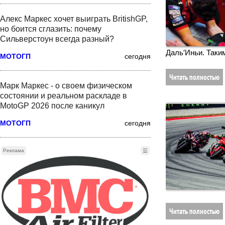
Алекс Маркес хочет выиграть BritishGP,
но боится сглазить: почему
Сильверстоун всегда разный?
Даль′Иньи. Таки
МОТОГП
сегодня
Читать полностью
Марк Маркес - о своем физическом
состоянии и реальном раскладе в
MotoGP 2026 после каникул
МОТОГП
сегодня
Реклама
☰
Читать полностью