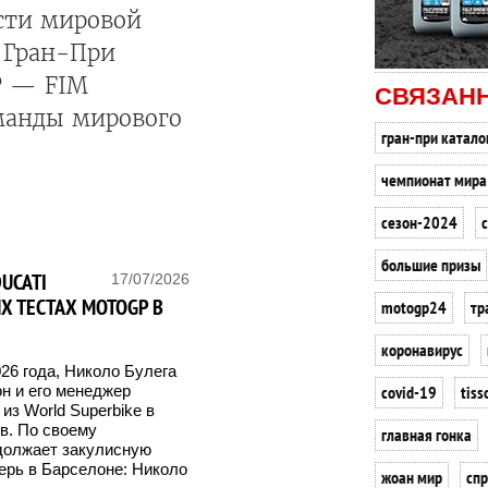
сти мировой
 Гран-При
P — FIM
СВЯЗАН
оманды мирового
гран-при катало
чемпионат мира
сезон-2024
c
большие призы
UCATI
17/07/2026
Х ТЕСТАХ MOTOGP В
motogp24
тр
коронавирус
26 года, Николо Булега
covid-19
tiss
н и его менеджер
из World Superbike в
в. По своему
главная гонка
должает закулисную
ерь в Барселоне: Николо
жоан мир
спр