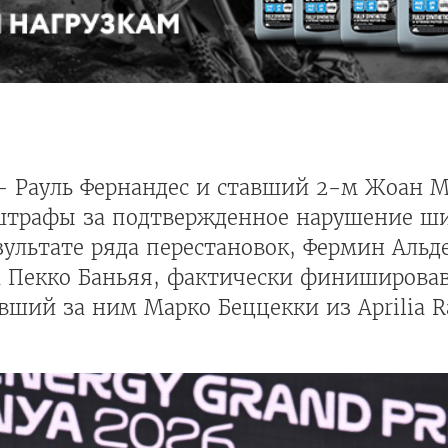
- Рауль Фернандес и ставший 2-м Жоан М
штрафы за подтвержденное нарушение ши
ультате ряда перестановок, Фермин Альде
, а Пекко Баньяя, фактически финиширова
авший за ним Марко Беццекки из Aprilia R