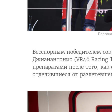
Первона
Бесспорным победителем сокр
Джианантонио (VR46 Racing 
препаратами после того, как 
отделившиеся от разлетевшего