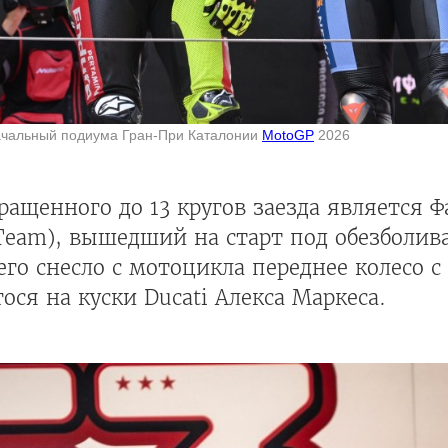
чальный подиума Гран-При Каталонии
MotoGP
2026
ащенного до 13 кругов заезда является Ф
Team), вышедший на старт под обезбол
его снесло с мотоцикла переднее колесо с
ся на куски Ducati Алекса Маркеса.