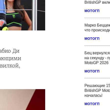
BritishGP вк
МОТОГП
Марко Беццек
что происходи
МОТОГП
абио Ди
Бец вернулся
ивающими
на секунду - 
MotoGP 2026
 вилкой,
МОТОГП
Решающие 15
BritishGP Mot
началась!
МОТОГП