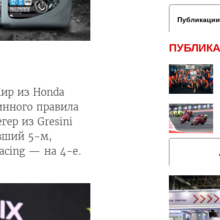
Публикации
ПУБЛИКА
ир из Honda
нного правила
гер из Gresini
вший 5-м,
acing — на 4-е.