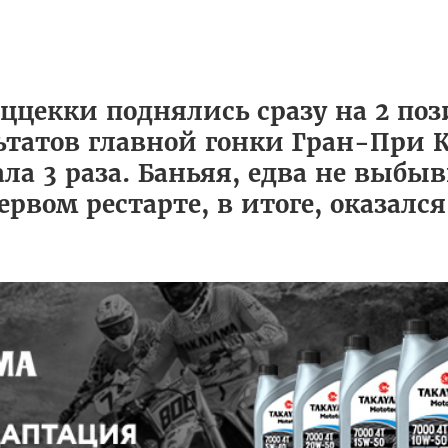
еццекки поднялись сразу на 2 п
льтатов главной гонки Гран-При 
ала 3 раза. Баньяя, едва не выб
ервом рестарте, в итоге, оказалс