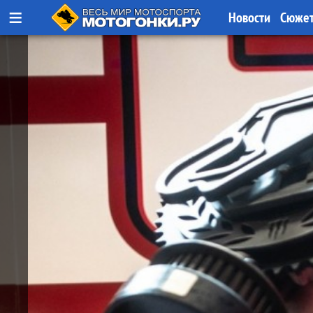
≡
Новости
Сюже