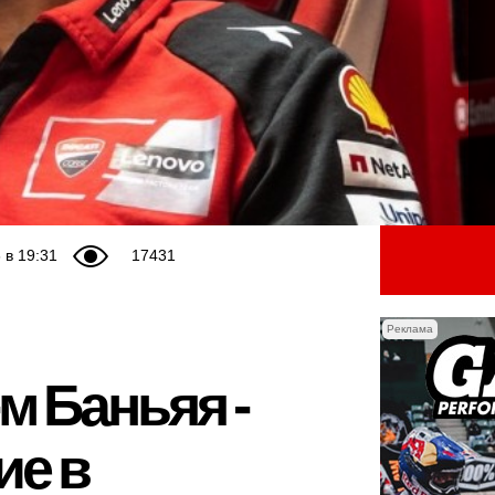
 в 19:31
17431
Реклама
м Баньяя -
ие в