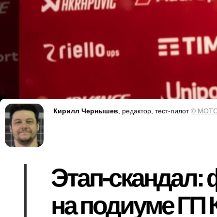
Кирилл Чернышев
, редактор, тест-пилот
© MOTO
Этап-скандал:
на подиуме ГП 