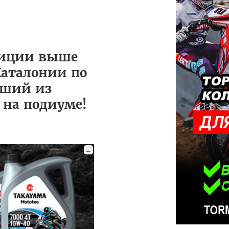
озиции выше
Каталонии по
ывший из
я на подиуме!
☰