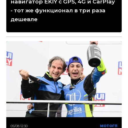
навигатор EKIY с GPS, 4G и CarPlay
- тот же функционал в три раза
дешевле
05/08 12:30
МОТОГП