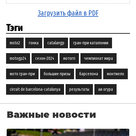
Загрузить файл в PDF
Тэги
moto2
гонка
catalangp
гран-при каталонии
motogp24
сезон-2024
мотогп
чемпионат мира
мото гран-при
большие призы
барселона
монтмело
circuit de barcelona-catalunya
результаты
аи огура
Важные новости