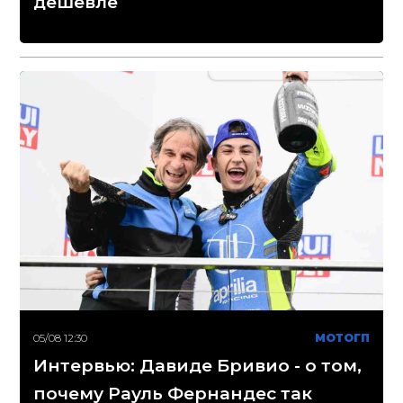
дешевле
05/08 12:30
МОТОГП
Интервью: Давиде Бривио - о том,
почему Рауль Фернандес так