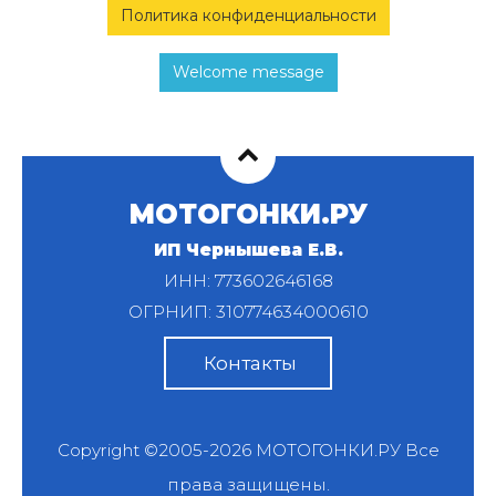
Политика конфиденциальности
Welcome message
МОТОГОНКИ.РУ
ИП Чернышева Е.В.
ИНН: 773602646168
ОГРНИП: 310774634000610
Контакты
Copyright ©2005-2026
МОТОГОНКИ.РУ
Все
права защищены.