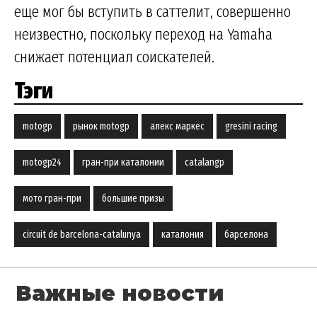
еще мог бы вступить в саттелит, совершенно
неизвестно, поскольку переход на Yamaha
снижает потенциал соискателей.
Тэги
motogp
рынок motogp
алекс маркес
gresini racing
motogp24
гран-при каталонии
catalangp
мото гран-при
большие призы
circuit de barcelona-catalunya
каталония
барселона
Важные новости