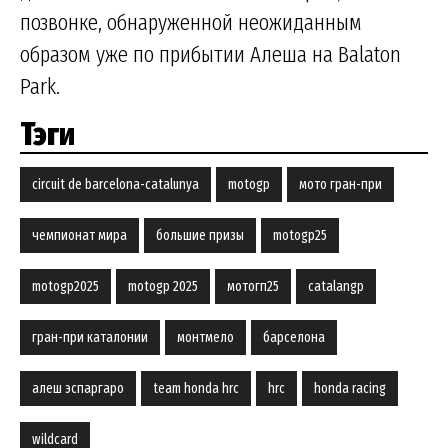
позвонке, обнаруженной неожиданным
образом уже по прибытии Алеша на Balaton
Park.
Тэги
circuit de barcelona-catalunya
motogp
мото гран-при
чемпионат мира
большие призы
motogp25
motogp2025
motogp 2025
мотогп25
catalangp
гран-при каталонии
монтмело
барселона
алеш эспаргаро
team honda hrc
hrc
honda racing
wildcard