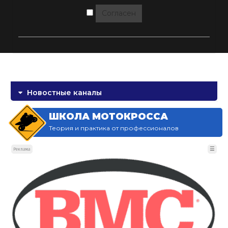
Согласен
Новостные каналы
ШКОЛА МОТОКРОССА
Теория и практика от профессионалов
☰
Реклама