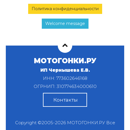
Политика конфиденциальности
Welcome message
МОТОГОНКИ.РУ
ИП Чернышева Е.В.
ИНН: 773602646168
ОГРНИП: 310774634000610
Контакты
Copyright ©2005-2026
МОТОГОНКИ.РУ
Все