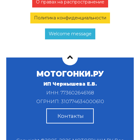
О правах на распространение
Политика конфиденциальности
Welcome message
МОТОГОНКИ.РУ
ИП Чернышева Е.В.
ИНН: 773602646168
ОГРНИП: 310774634000610
Контакты