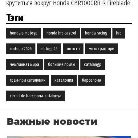
крутиться вокруг Honda CBR1000RR-R Fireblade.
Тэги
honda в motogp
honda hrc castrol
honda racing
hrc
motogp 2026
motogp26
мото гп
мото гран-при
чемпионат мира
большие призы
catalangp
гран-при каталонии
каталония
барселона
circuit de barcelona-catalunya
Важные новости