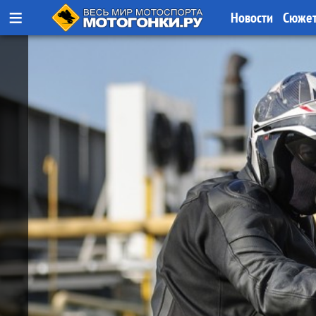
≡
Новости
Сюже