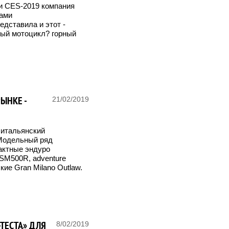
и CES-2019 компания
тами
дставила и этот -
вый мотоцикл? горный
ЫНКЕ -
21/02/2019
 итальянский
Модельный ряд
актные эндуро
SM500R, adventure
кие Gran Milano Outlaw.
-ТЕСТА» ДЛЯ
8/02/2019