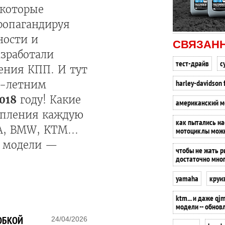
екоторые
ропагандируя
ности и
СВЯЗАН
азработали
тест-драйв
с
ения КПП. И тут
harley-davidson 
0-летним
018
году! Какие
американский м
епления каждую
как пытались на
, BMW, KTM...
мотоциклы можн
е модели —
чтобы не жать р
достаточно мног
yamaha
круи
ktm... и даже qj
модели -- обнов
ОБКОЙ
24/04/2026