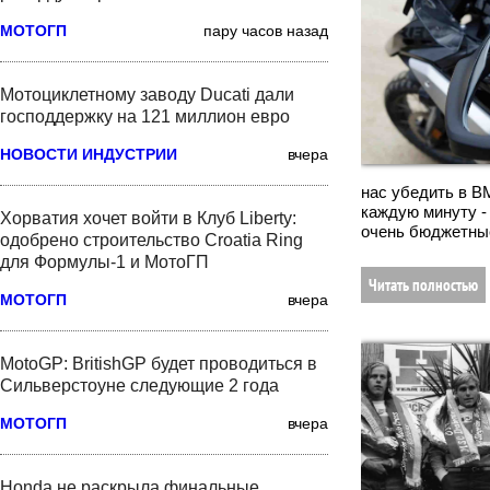
МОТОГП
пару часов назад
Мотоциклетному заводу Ducati дали
господдержку на 121 миллион евро
НОВОСТИ ИНДУСТРИИ
вчера
нас убедить в B
каждую минуту - 
Хорватия хочет войти в Клуб Liberty:
очень бюджетные
одобрено строительство Croatia Ring
для Формулы-1 и МотоГП
Читать полностью
МОТОГП
вчера
MotoGP: BritishGP будет проводиться в
Сильверстоуне следующие 2 года
МОТОГП
вчера
Honda не раскрыла финальные