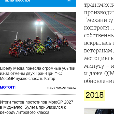
ЛЕНТА НОВОСТЕЙ
трансмисс
производит
"механику
контроля..
собственн
вскрылась
ветеранам,
мотоциклы
минуту - 
Liberty Media понесла огромные убытки
и даже QJ
из-за отмены двух Гран-При Ф-1:
MotoGP нужно спасать Катар
обновление
МОТОГП
пару часов назад
2018
Итоги тестов прототипов MotoGP 2027
в Муджелло: Булега приблизился к
рекорду литрового класса