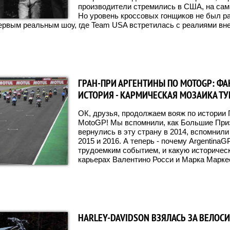
производители стремились в США, на са
Но уровень кроссовых гонщиков не был р
первым реальным шоу, где Team USA встретилась с реалиями вн
ГРАН-ПРИ АРГЕНТИНЫ ПО MOTOGP: ФА
ИСТОРИЯ - КАРМИЧЕСКАЯ МОЗАИКА Т
ОК, друзья, продолжаем вояж по истории 
MotoGP! Мы вспомнили, как Большие Приз
вернулись в эту страну в 2014, вспомнил
2015 и 2016. А теперь - почему Argentina
трудоемким событием, и какую историчес
карьерах Валентино Росси и Марка Марке
HARLEY-DAVIDSON ВЗЯЛАСЬ ЗА ВЕЛОС