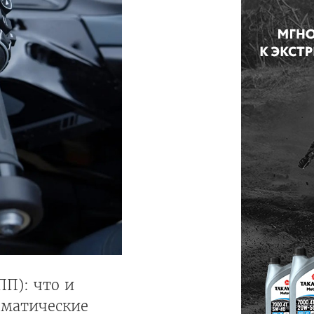
П): что и
оматические