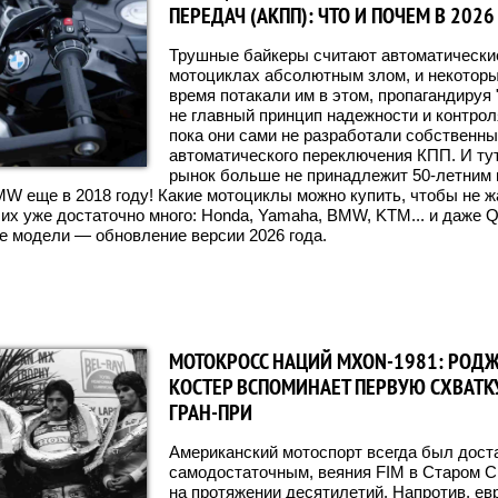
ПЕРЕДАЧ (АКПП): ЧТО И ПОЧЕМ В 2026
Трушные байкеры считают автоматически
мотоциклах абсолютным злом, и некоторы
время потакали им в этом, пропагандируя 
не главный принцип надежности и контроля
пока они сами не разработали собственны
автоматического переключения КПП. И ту
рынок больше не принадлежит 50-летним 
MW еще в 2018 году! Какие мотоциклы можно купить, чтобы не ж
их уже достаточно много: Honda, Yamaha, BMW, KTM... и даже Q
 модели — обновление версии 2026 года.
МОТОКРОСС НАЦИЙ MXON-1981: РОДЖ
КОСТЕР ВСПОМИНАЕТ ПЕРВУЮ СХВАТК
ГРАН-ПРИ
Американский мотоспорт всегда был дост
самодостаточным, веяния FIM в Старом С
на протяжении десятилетий. Напротив, ев