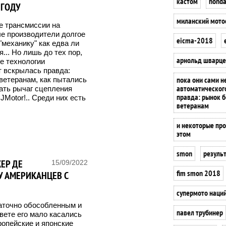
кастом
honda
 ГОДУ
миланский мото
е трансмиссии на
е производители долгое
eicma-2018
"механику" как едва ли
... Но лишь до тех пор,
арнольд шварце
е технологии
т вскрылась правда:
пока они сами н
ветеранам, как пытались
автоматического
ать рычаг сцепления
правда: рынок 
JMotor!.. Среди них есть
ветеранам
и некоторые про
этом
smon
резуль
ЕР ДЕ
15/09/2022
fim smon 2018
У АМЕРИКАНЦЕВ С
супермото наци
аточно обособленным и
павел трубинер
вете его мало касались
ропейские и японские