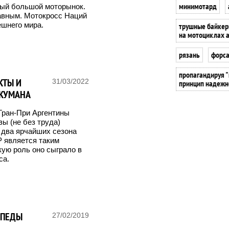
минимотард
мый большой моторынок.
авным. Мотокросс Наций
ешнего мира.
трушные байкер
на мотоциклах 
рязань
форс
пропагандируя "
КТЫ И
31/03/2022
принцип надежно
УКУМАНА
Гран-При Аргентины
ы (не без труда)
и два ярчайших сезона
GP является таким
кую роль оно сыграло в
са.
ИПЕДЫ
27/02/2019