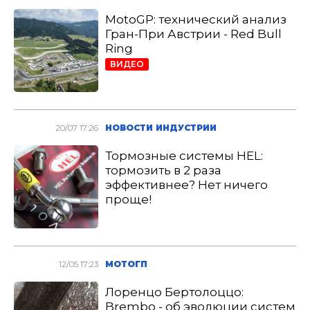
MotoGP: технический анализ
Гран-При Австрии - Red Bull
Ring
ВИДЕО
20/07 17:26
НОВОСТИ ИНДУСТРИИ
Тормозные системы HEL:
тормозить в 2 раза
эффективнее? Нет ничего
проще!
12/05 17:23
МОТОГП
Лоренцо Бертолоццо:
Brembo - об эволюции систем