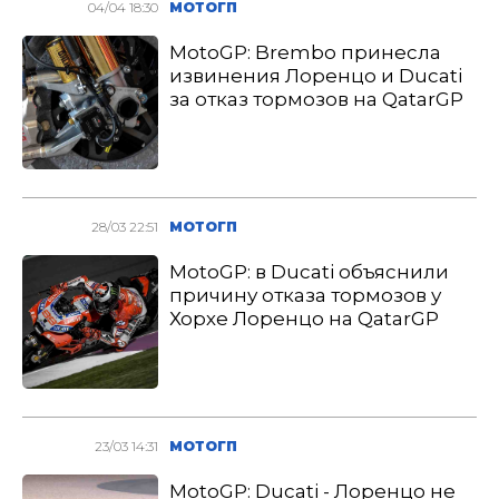
04/04 18:30
МОТОГП
MotoGP: Brembo принесла
извинения Лоренцо и Ducati
за отказ тормозов на QatarGP
28/03 22:51
МОТОГП
MotoGP: в Ducati объяснили
причину отказа тормозов у
Хорхе Лоренцо на QatarGP
23/03 14:31
МОТОГП
MotoGP: Ducati - Лоренцо не