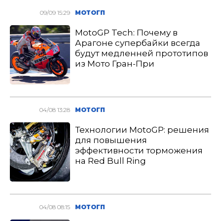
09/09 15:29
МОТОГП
MotoGP Tech: Почему в
Арагоне супербайки всегда
будут медленней прототипов
из Мото Гран-При
04/08 13:28
МОТОГП
Технологии MotoGP: решения
для повышения
эффективности торможения
на Red Bull Ring
04/08 08:15
МОТОГП