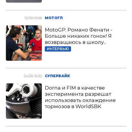
12/09 01:08
МОТОГП
MotoGP: Романо Фенати -
Больше никаких гонок! Я
возвращаюсь в школу...
ИНТЕРВЬЮ
04/05 16:32
СУПЕРБАЙК
Dorna и FIM в качестве
эксперимента разрешат
использовать охлаждение
тормозов в WorldSBK