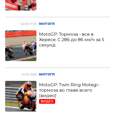
02/05 17:26
МОТОГП
MotoGP: Тормоза - все в
Хересе. С 286 до 86 км/ч за 5
секунд
24/10 13:59
МОТОГП
MotoGP: Twin Ring Motegi -
тормоза во главе всего
(видео)
ВИДЕО