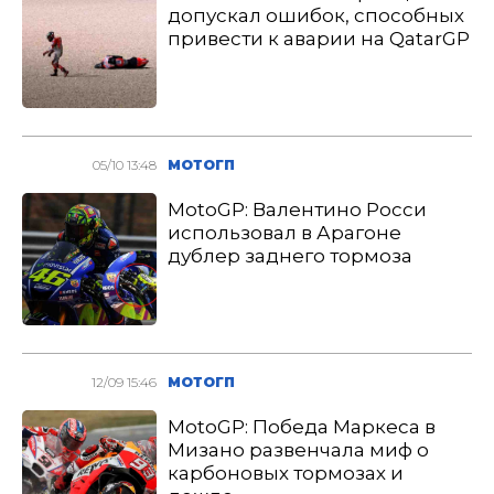
допускал ошибок, способных
привести к аварии на QatarGP
05/10 13:48
МОТОГП
MotoGP: Валентино Росси
использовал в Арагоне
дублер заднего тормоза
12/09 15:46
МОТОГП
MotoGP: Победа Маркеса в
Мизано развенчала миф о
карбоновых тормозах и