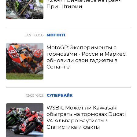
YZR-M1 Виньялеса на Гран-
При Штирии
02/11 00:58
МОТОГП
MotoGP: Эксперименты с
тормозами - Росси и Маркес
обновили свои гаджеты в
Сепанге
13/03 16:02
СУПЕРБАЙК
WSBK: Может ли Kawasaki
обыграть на тормозах Ducati
V4 Альваро Баутисты?
Статистика и факты