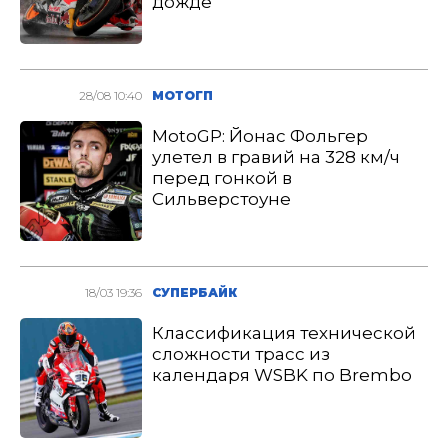
дожде
28/08 10:40
МОТОГП
MotoGP: Йонас Фольгер
улетел в гравий на 328 км/ч
перед гонкой в
Сильверстоуне
18/03 19:36
СУПЕРБАЙК
Классификация технической
сложности трасс из
календаря WSBK по Brembo