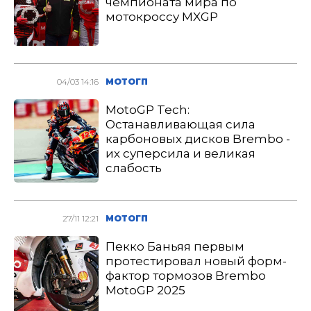
чемпионата мира по
мотокроссу MXGP
04/03 14:16
МОТОГП
MotoGP Tech:
Останавливающая сила
карбоновых дисков Brembo -
их суперсила и великая
слабость
27/11 12:21
МОТОГП
Пекко Баньяя первым
протестировал новый форм-
фактор тормозов Brembo
MotoGP 2025