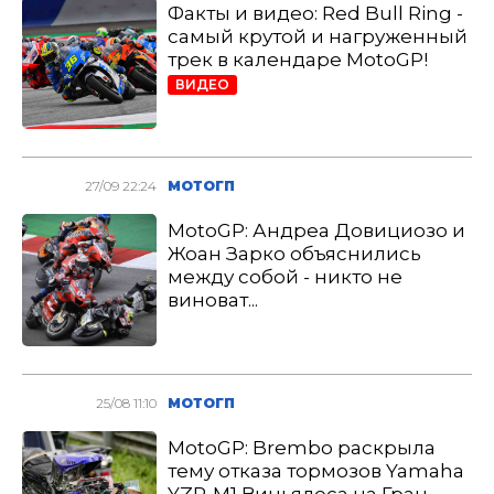
Факты и видео: Red Bull Ring -
самый крутой и нагруженный
трек в календаре MotoGP!
ВИДЕО
27/09 22:24
МОТОГП
MotoGP: Андреа Довициозо и
Жоан Зарко объяснились
между собой - никто не
виноват...
25/08 11:10
МОТОГП
MotoGP: Brembo раскрыла
тему отказа тормозов Yamaha