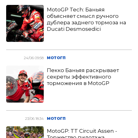
MotoGP Tech: Баньяя
объясняет смысл ручного
дублера заднего тормоза на
Ducati Desmosedici
24/06 09:58
МОТОГП
Пекко Баньяя раскрывает
секреты эффективного
торможения в MotoGP
23/06 18:34
МОТОГП
MotoGP: TT Circuit Assen -
Торжество пилотажа