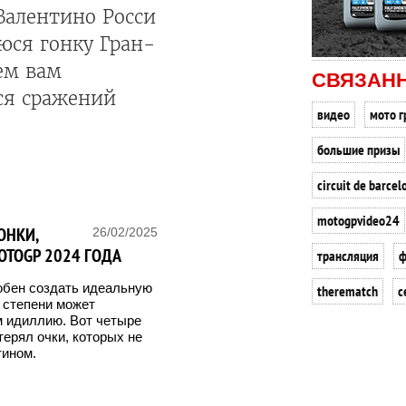
Валентино Росси
юся гонку Гран-
ем вам
СВЯЗАН
ся сражений
видео
мото г
большие призы
circuit de barce
motogpvideo24
ОНКИ,
26/02/2025
OTOGP 2024 ГОДА
трансляция
ф
собен создать идеальную
therematch
с
й степени может
м идиллию. Вот четыре
терял очки, которых не
тином.