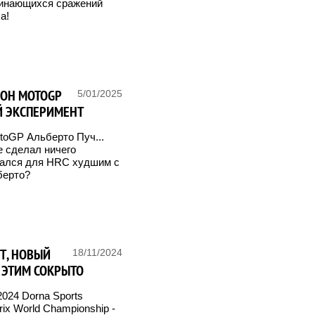
минающихся сражений
а!
ЗОН MOTOGP
5/01/2025
Й ЭКСПЕРИМЕНТ
oGP Альберто Пуч...
е сделал ничего
зался для HRC худшим с
берто?
СТ, НОВЫЙ
18/11/2024
М ЭТИМ СОКРЫТО
024 Dorna Sports
ix World Championship -