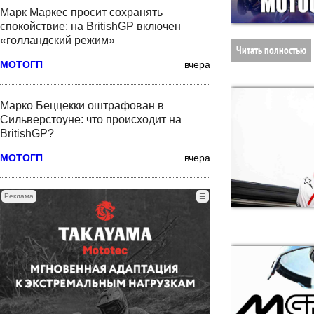
Марк Маркес просит сохранять
спокойствие: на BritishGP включен
«голландский режим»
Читать полностью
МОТОГП
вчера
Марко Беццекки оштрафован в
Сильверстоуне: что происходит на
BritishGP?
МОТОГП
вчера
Реклама
☰