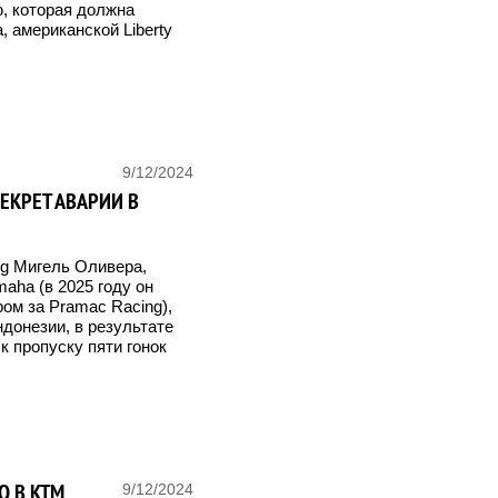
, которая должна
 американской Liberty
9/12/2024
ЕКРЕТ АВАРИИ В
ing Мигель Оливера,
aha (в 2025 году он
ом за Pramac Racing),
донезии, в результате
к пропуску пяти гонок
О В KTM
9/12/2024