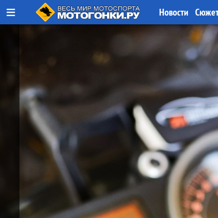
≡
Новости
Сюже