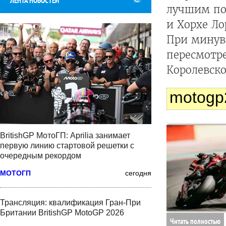
ЛЕНТА НОВОСТЕЙ
лучшим по
и Хорхе Л
При минувш
пересмотр
Королевско
motogp
BritishGP МотоГП: Aprilia занимает
первую линию стартовой решетки с
очередным рекордом
МОТОГП
сегодня
Трансляция: квалификация Гран-При
Британии BritishGP MotoGP 2026
Читать полностью