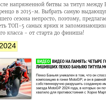
сле напряженной битвы за титул между 
оренцо в 2015-м. Выбрать самую выдающу
его сезона непросто, поэтому, предлага
еть ТОП-5 самых ярких и запоминающих
го класса - от старта до финиша!
2024
ВИДЕО
ВИДЕО НА ПАМЯТЬ: ЧЕТЫРЕ Г
ЛИШИВШИХ ПЕККО БАНЬЯЮ ТИТУЛА M
Пекко Баньяя уникален в том, что он спо
композицию в гонке MotoGP; и он в равно
собственноручно разрушить созданную и
заезда MotoGP 2024 года, в которых он по
хватило для противостояния с Хорхе Мар