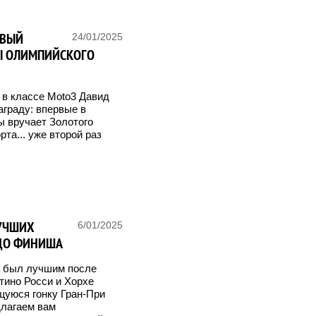
РВЫЙ
24/01/2025
Ы ОЛИМПИЙСКОГО
 в классе Moto3 Давид
граду: впервые в
ы вручает Золотого
та... уже второй раз
ЛУЧШИХ
6/01/2025
 ДО ФИНИША
а был лучшим после
тино Росси и Хорхе
щуюся гонку Гран-При
длагаем вам