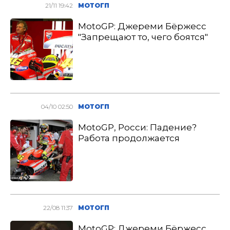
21/11 19:42
МОТОГП
MotoGP: Джереми Бёржесс
"Запрещают то, чего боятся"
04/10 02:50
МОТОГП
MotoGP, Росси: Падение?
Работа продолжается
22/08 11:37
МОТОГП
MotoGP: Джереми Бёржесс