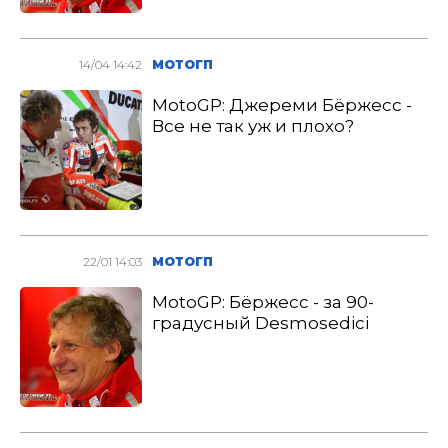
14/04 14:42
МОТОГП
MotoGP: Джереми Бёржесс -
Все не так уж и плохо?
22/01 14:03
МОТОГП
MotoGP: Бёржесс - за 90-
градусный Desmosedici