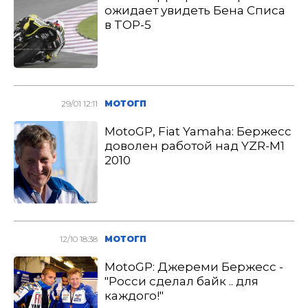
ожидает увидеть Бена Списа
в TOP-5
29/01 12:11
МОТОГП
MotoGP, Fiat Yamaha: Бержесс
доволен работой над YZR-M1
2010
12/10 18:38
МОТОГП
MotoGP: Джереми Бержесс -
"Росси сделал байк .. для
каждого!"