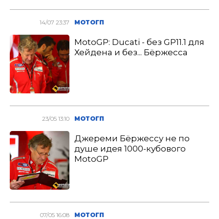
14/07 23:37
МОТОГП
MotoGP: Ducati - без GP11.1 для
Хейдена и без... Бёржесса
23/05 13:10
МОТОГП
Джереми Бёржесcу не по
душе идея 1000-кубового
MotoGP
07/05 16:08
МОТОГП