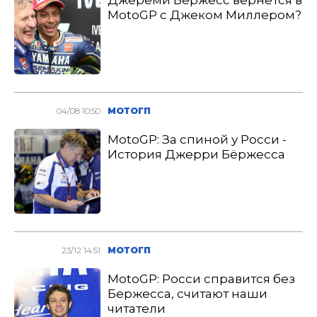
Джереми Бёржесс вернется в
MotoGP с Джеком Миллером?
04/08 10:50
МОТОГП
MotoGP: За спиной у Росси -
История Джерри Бёржесса
23/12 14:51
МОТОГП
MotoGP: Росси справится без
Бержесса, считают наши
читатели