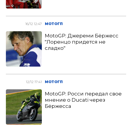
16/12 12:47
МОТОГП
MotoGP: Джереми Бёржесс
"Лоренцо придется не
сладко"
12/12 17:41
МОТОГП
MotoGP: Росси передал свое
мнение о Ducati через
Бёржесса