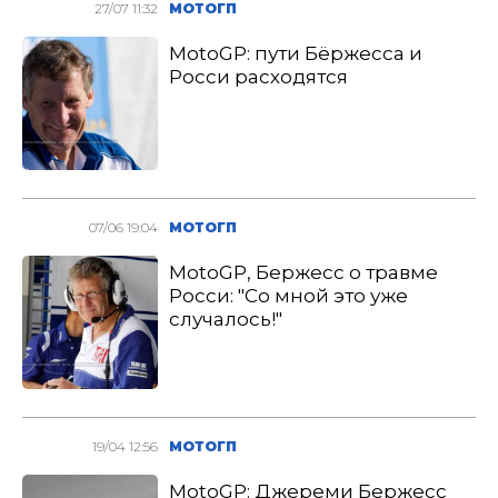
27/07 11:32
МОТОГП
MotoGP: пути Бёржесса и
Росси расходятся
07/06 19:04
МОТОГП
MotoGP, Бержесс о травме
Росси: "Со мной это уже
случалось!"
19/04 12:56
МОТОГП
MotoGP: Джереми Бержесс