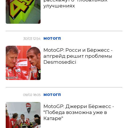
улучшениях
30/03 12:54
МОТОГП
MotoGP: Росси и Бёржесс -
апгрейд решит проблемы
Desmosedici
09/02 18:05
МОТОГП
MotoGP: Джерри Бёржесс -
"Победа возможна уже в
Катаре"