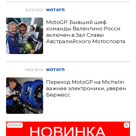
30/03 10:03
МОТОГП
MotoGP: Бывший шеф
команды Валентино Росси
включен в Зал Славы
Австралийского Мотоспорта
09/01 16:49
МОТОГП
Переход MotoGP на Michelin
важнее электроники, уверен
Бёржесс
Реклама
☰