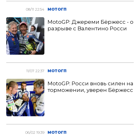
08/11 22:54
МОТОГП
MotoGP: Джереми Бёржесс - о
разрыве с Валентино Росси
11/07 22:37
МОТОГП
MotoGP: Росси вновь силен на
торможении, уверен Бёржесс
06/02 19:39
МОТОГП