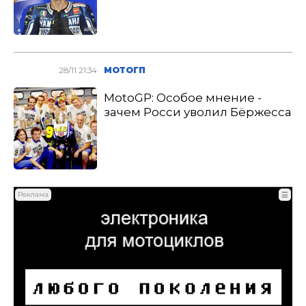
28/11 21:34
МОТОГП
MotoGP: Особое мнение -
зачем Росси уволил Бёржесса
Реклама
☰