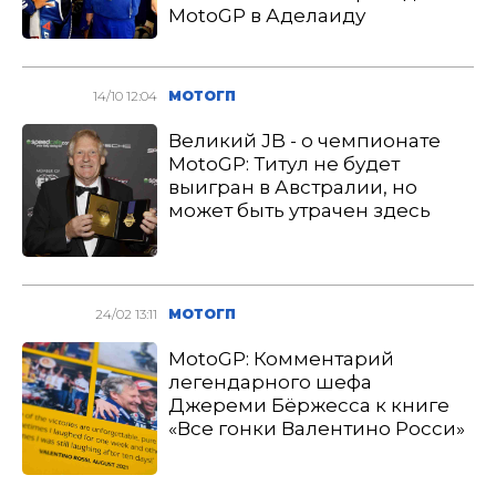
MotoGP в Аделаиду
14/10 12:04
МОТОГП
Великий JB - о чемпионате
MotoGP: Титул не будет
выигран в Австралии, но
может быть утрачен здесь
24/02 13:11
МОТОГП
MotoGP: Комментарий
легендарного шефа
Джереми Бёржесса к книге
«Все гонки Валентино Росси»