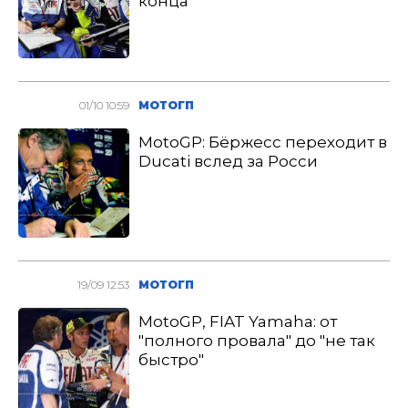
конца
01/10 10:59
МОТОГП
MotoGP: Бёржесс переходит в
Ducati вслед за Росси
19/09 12:53
МОТОГП
MotoGP, FIAT Yamaha: от
"полного провала" до "не так
быстро"