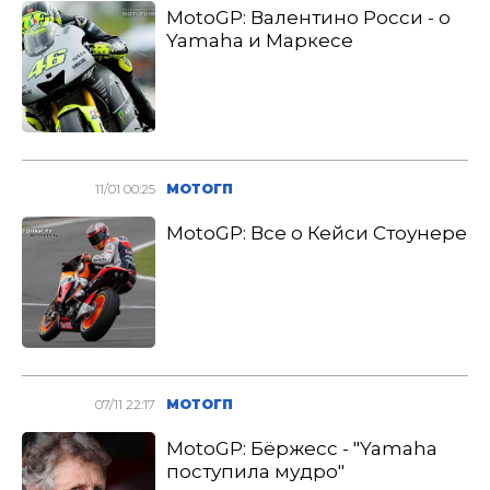
MotoGP: Валентино Росси - о
Yamaha и Маркесе
11/01 00:25
МОТОГП
MotoGP: Все о Кейси Стоунере
07/11 22:17
МОТОГП
MotoGP: Бёржесс - "Yamaha
поступила мудро"