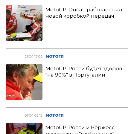
MotoGP: Ducati работает над
новой коробкой передач
21/04 17:02
МОТОГП
MotoGP: Росси будет здоров
"на 90%" в Португалии
01/04 02:12
МОТОГП
MotoGP: Росси и Бёржесс
расскажут о "глобальных"