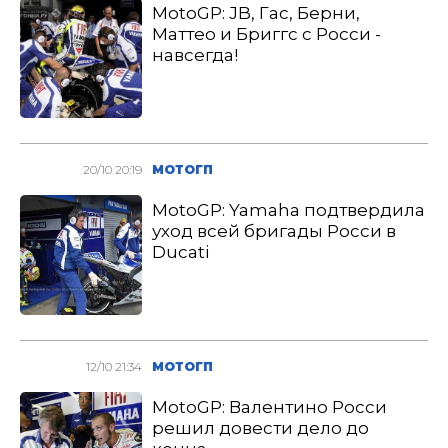
MotoGP: JB, Гас, Берни,
Маттео и Бриггс с Росси -
навсегда!
20/10 20:19
МОТОГП
MotoGP: Yamaha подтвердила
уход всей бригады Росси в
Ducati
12/10 21:34
МОТОГП
MotoGP: Валентино Росси
решил довести дело до