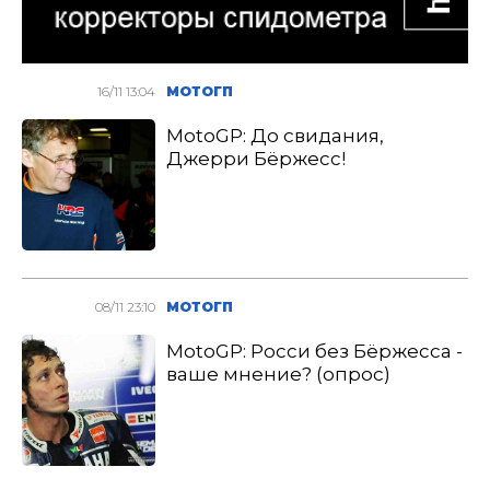
16/11 13:04
МОТОГП
MotoGP: До свидания,
Джерри Бёржесс!
08/11 23:10
МОТОГП
MotoGP: Росси без Бёржесса -
ваше мнение? (опрос)