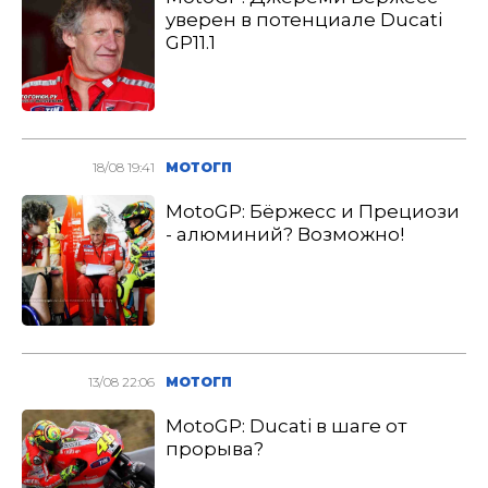
уверен в потенциале Ducati
GP11.1
18/08 19:41
МОТОГП
MotoGP: Бёржесс и Прециози
- алюминий? Возможно!
13/08 22:06
МОТОГП
MotoGP: Ducati в шаге от
прорыва?