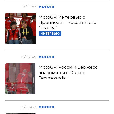
14/11 15:47
МОТОГП
MotoGP: Интервью с
Прециози - "Росси? Я его
боялся!"
ИНТЕРВЬЮ
08/11 23:49
МОТОГП
MotoGP: Росси и Бёржесс
знакомятся с Ducati
Desmosedici!
23/10 14:23
МОТОГП