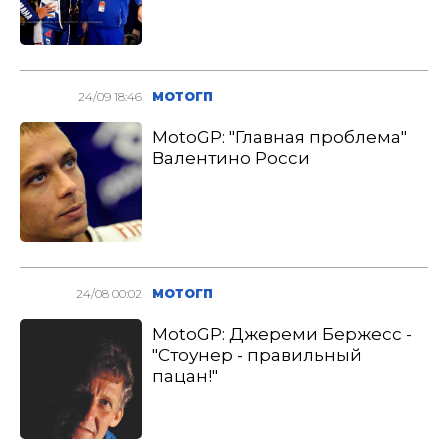
24/09 18:46
МОТОГП
MotoGP: "Главная проблема"
Валентино Росси
24/08 00:02
МОТОГП
MotoGP: Джереми Бержесс -
"Стоунер - правильный
пацан!"