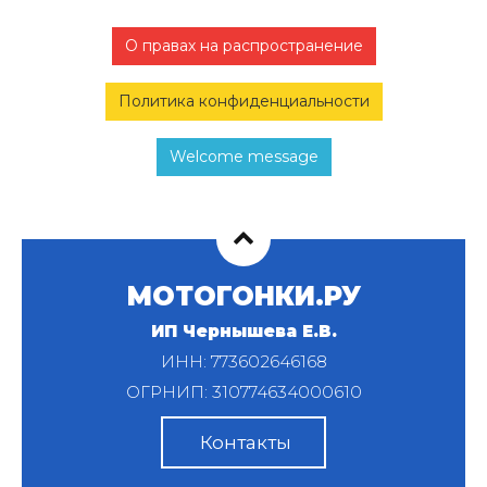
О правах на распространение
Политика конфиденциальности
Welcome message
МОТОГОНКИ.РУ
ИП Чернышева Е.В.
ИНН: 773602646168
ОГРНИП: 310774634000610
Контакты