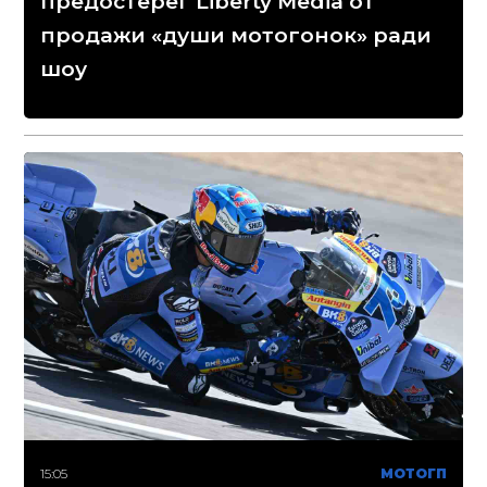
предостерег Liberty Media от
продажи «души мотогонок» ради
шоу
15:05
МОТОГП