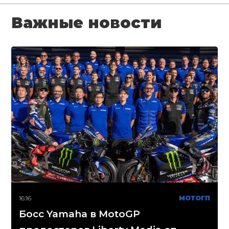
Важные новости
16:16
МОТОГП
Босс Yamaha в MotoGP