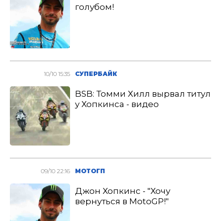
голубом!
10/10 15:35
СУПЕРБАЙК
BSB: Томми Хилл вырвал титул
у Хопкинса - видео
09/10 22:16
МОТОГП
Джон Хопкинс - "Хочу
вернуться в MotoGP!"