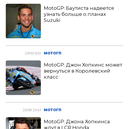
MotoGP: Баутиста надеется
узнать больше о планах
Suzuki
23/09 15:51
МОТОГП
MotoGP: Джон Хопкинс может
вернуться в Королевский
класс
25/08 23:43
МОТОГП
MotoGP: Джона Хопкинса
ждут в LCR Honda