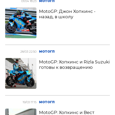
01/04 18:23
МОТОГП
MotoGP: Джон Хопкинс -
назад, в школу
28/03 22:50
МОТОГП
MotoGP: Хопкинс и Rizla Suzuki
готовы к возвращению
19/03 17:15
МОТОГП
MotoGP: Хопкинс и Вест