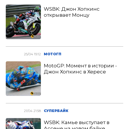
WSBK: Джон Хопкинс
открывает Монцу
25/04 19:12
МОТОГП
MotoGP: Момент в истории -
Джон Хопкинс в Хересе
21/04 21:58
СУПЕРБАЙК
WSBK: Камье выступает в
Ассене на новом байке