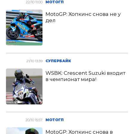
22/10 11:00
МОТОГП
MotoGP: Хопкинс снова не у
дел
21/10 13:39
СУПЕРБАЙК
WSBK: Crescent Suzuki входит
в чемпионат мира!
20/10 15:57
МОТОГП
MotoGP: Хопкинс снова в