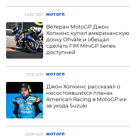
24/02 13:57
МОТОГП
Ветеран MotoGP Джон
Хопкинс купил американскую
дочку Ohvale и обещал
сделать FIM MiniGP Series
доступней
07/05 12:30
МОТОГП
Джон Хопкинс рассказал о
несостоявшихся планах
American Racing в MotoGP из-
за ухода Suzuki
20/09 13:29
МОТОГП