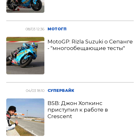
08/03 12:36
МОТОГП
MotoGP: Rizla Suzuki о Сепанге
- "многообещающие тесты"
04/03 18:10
СУПЕРБАЙК
BSB: Джон Хопкинс
приступил к работе в
Crescent