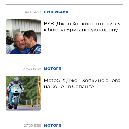
04/10 14:50
СУПЕРБАЙК
BSB: Джон Хопкинс готовится
к бою за Британскую корону
27/09 14:08
МОТОГП
MotoGP: Джон Хопкинс снова
на коне - в Сепанге
27/09 13:56
МОТОГП