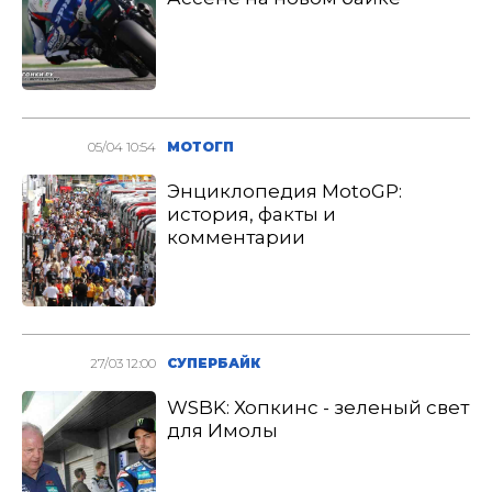
05/04 10:54
МОТОГП
Энциклопедия MotoGP:
история, факты и
комментарии
27/03 12:00
СУПЕРБАЙК
WSBK: Хопкинс - зеленый свет
для Имолы