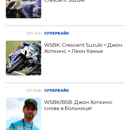
Crescent Suzuki
19/11 14:16
СУПЕРБАЙК
WSBK: Crescent Suzuki = Джон
Хопкинс + Леон Камье
12/11 16:38
СУПЕРБАЙК
WSBK/BSB: Джон Хопкинс
снова в больнице!