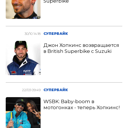
Superbike
30/10 14:18
СУПЕРБАЙК
Джон Хопкинс возвращается
в British Superbike с Suzuki
22/03 09:49
СУПЕРБАЙК
WSBK: Baby-boom в
мотогонках - теперь Хопкинс!