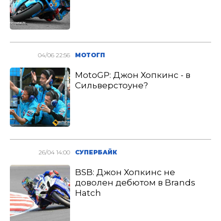
04/06 22:56
МОТОГП
MotoGP: Джон Хопкинс - в
Сильверстоуне?
26/04 14:00
СУПЕРБАЙК
BSB: Джон Хопкинс не
доволен дебютом в Brands
Hatch