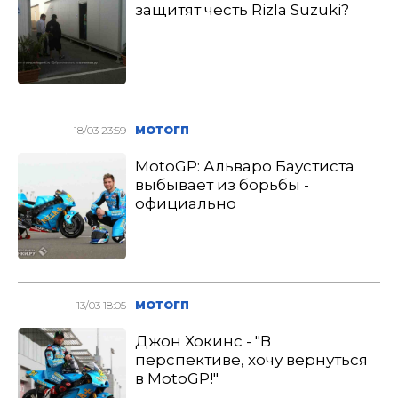
защитят честь Rizla Suzuki?
18/03 23:59
МОТОГП
MotoGP: Альваро Баустиста
выбывает из борьбы -
официально
13/03 18:05
МОТОГП
Джон Хокинс - "В
перспективе, хочу вернуться
в MotoGP!"