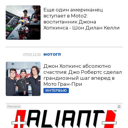
Еще один американец
вступает в Moto2:
воспитанник Джона
Хопкинса - Шон Дилан Келли
07/03 22:33
МОТОГП
Джон Хопкинс абсолютно
счастлив: Джо Робертс сделал
грандиозный шаг вперед в
Мото Гран-При
ИНТЕРВЬЮ
Реклама
☰