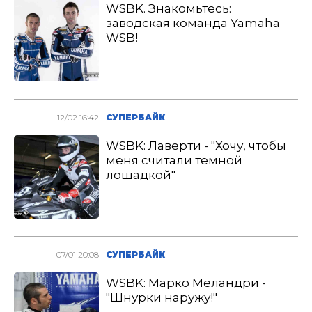
WSBK. Знакомьтесь:
заводская команда Yamaha
WSB!
12/02 16:42
СУПЕРБАЙК
WSBK: Лаверти - "Хочу, чтобы
меня считали темной
лошадкой"
07/01 20:08
СУПЕРБАЙК
WSBK: Марко Меландри -
"Шнурки наружу!"