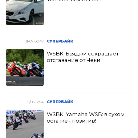
11/07 02:47
СУПЕРБАЙК
WSBK: Бьяджи сокращает
отставание от Чеки
31/05 12:54
СУПЕРБАЙК
WSBK, Yamaha WSB: в сухом
остатке - позитив!