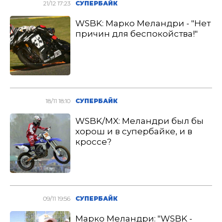
21/12 17:23
СУПЕРБАЙК
WSBK: Марко Меландри - "Нет
причин для беспокойства!"
18/11 18:10
СУПЕРБАЙК
WSBK/MX: Меландри был бы
хорош и в супербайке, и в
кроссе?
09/11 19:56
СУПЕРБАЙК
Марко Меландри: "WSBK -