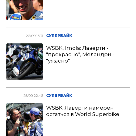
26/09 13:31
СУПЕРБАЙК
WSBK, Imola: Лаверти -
"прекрасно", Меландри -
"ужасно"
25/09 22:46
СУПЕРБАЙК
WSBK: Лаверти намерен
остаться в World Superbike