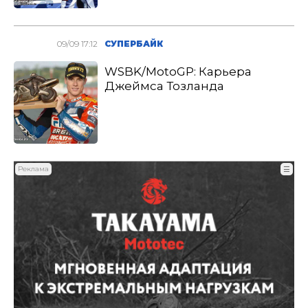
09/09 17:12
СУПЕРБАЙК
WSBK/MotoGP: Карьера
Джеймса Тозланда
Реклама
☰