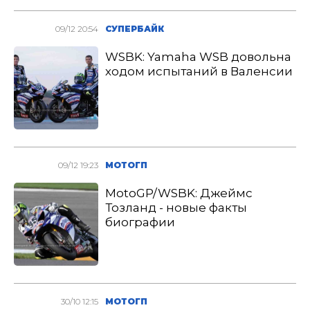
09/12 20:54
СУПЕРБАЙК
WSBK: Yamaha WSB довольна
ходом испытаний в Валенсии
09/12 19:23
МОТОГП
MotoGP/WSBK: Джеймс
Тозланд - новые факты
биографии
30/10 12:15
МОТОГП