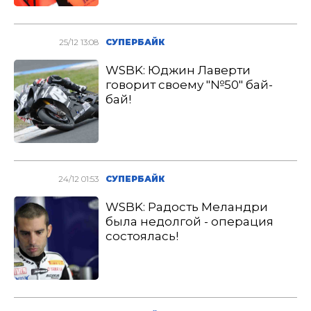
25/12 13:08
СУПЕРБАЙК
WSBK: Юджин Лаверти
говорит своему "№50" бай-
бай!
24/12 01:53
СУПЕРБАЙК
WSBK: Радость Меландри
была недолгой - операция
состоялась!