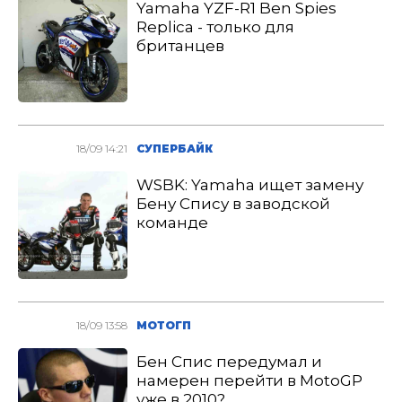
Yamaha YZF-R1 Ben Spies
Replica - только для
британцев
18/09 14:21
СУПЕРБАЙК
WSBK: Yamaha ищет замену
Бену Спису в заводской
команде
18/09 13:58
МОТОГП
Бен Спис передумал и
намерен перейти в MotoGP
уже в 2010?