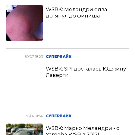
WSBK: Меландри едва
дотянул до финиша
30/07 18:23
СУПЕРБАЙК
WSBK: SP1 досталась Юджину
Лаверти
28/07 11:34
СУПЕРБАЙК
WSBK: Марко Меландри - с
Yamaha WSB в 2012!