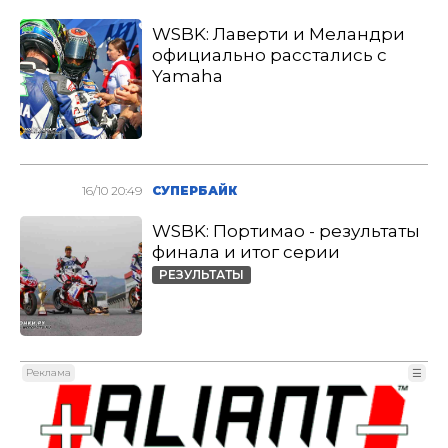
WSBK: Лаверти и Меландри
официально расстались с
Yamaha
16/10 20:49
СУПЕРБАЙК
WSBK: Портимао - результаты
финала и итог серии
РЕЗУЛЬТАТЫ
Реклама
☰