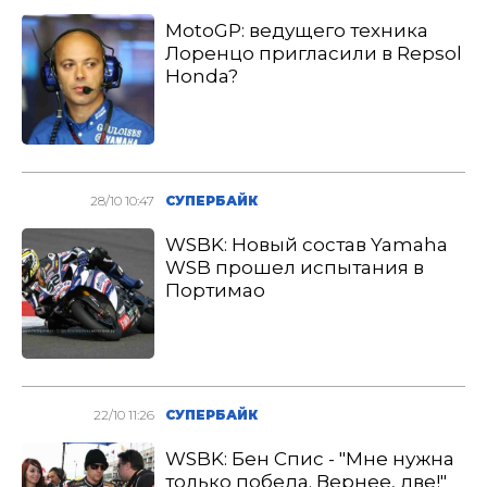
MotoGP: ведущего техника
Лоренцо пригласили в Repsol
Honda?
28/10 10:47
СУПЕРБАЙК
WSBK: Новый состав Yamaha
WSB прошел испытания в
Портимао
22/10 11:26
СУПЕРБАЙК
WSBK: Бен Спис - "Мне нужна
только победа. Вернее, две!"