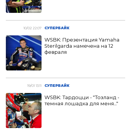
10/02 22:07
СУПЕРБАЙК
WSBK: Презентация Yamaha
Sterilgarda намечена на 12
февраля
19/01 13:11
СУПЕРБАЙК
WSBK: Тардоцци - "Тозланд -
темная лошадка для меня..."