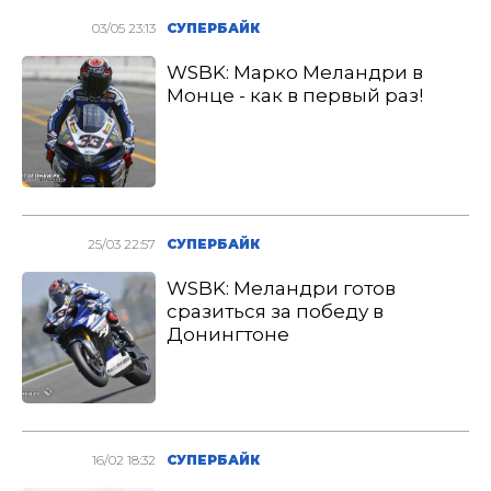
03/05 23:13
СУПЕРБАЙК
WSBK: Марко Меландри в
Монце - как в первый раз!
25/03 22:57
СУПЕРБАЙК
WSBK: Меландри готов
сразиться за победу в
Донингтоне
16/02 18:32
СУПЕРБАЙК