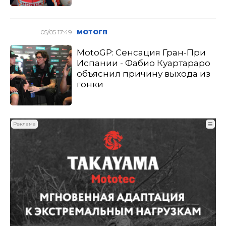
05/05 17:49
МОТОГП
MotoGP: Сенсация Гран-При
Испании - Фабио Куартараро
объяснил причину выхода из
гонки
Реклама
☰