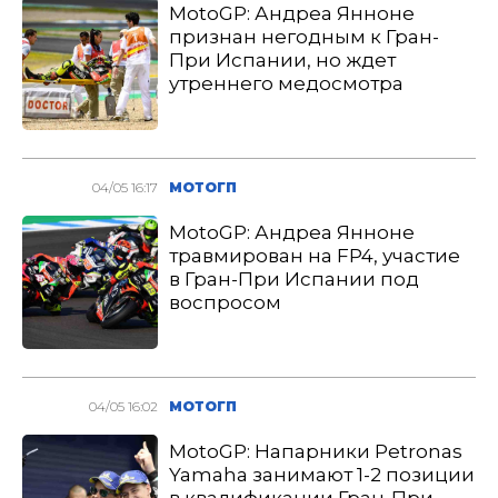
MotoGP: Андреа Янноне
признан негодным к Гран-
При Испании, но ждет
утреннего медосмотра
04/05 16:17
МОТОГП
MotoGP: Андреа Янноне
травмирован на FP4, участие
в Гран-При Испании под
воспросом
04/05 16:02
МОТОГП
MotoGP: Напарники Petronas
Yamaha занимают 1-2 позиции