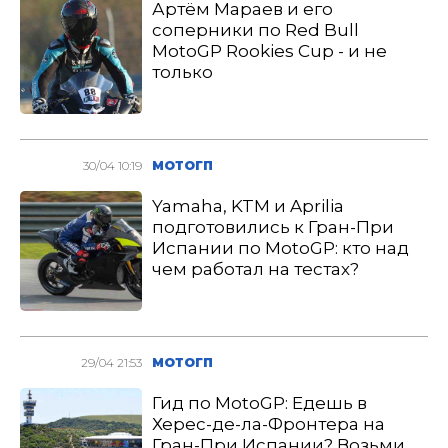
Артём Мараев и его
соперники по Red Bull
MotoGP Rookies Cup - и не
только
30/04 10:19
МОТОГП
Yamaha, KTM и Aprilia
подготовились к Гран-При
Испании по MotoGP: кто над
чем работал на тестах?
29/04 21:53
МОТОГП
Гид по MotoGP: Едешь в
Херес-де-ла-Фронтера на
Гран-При Испании? Возьми