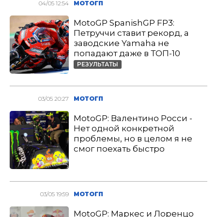
04/05 12:54
МОТОГП
MotoGP SpanishGP FP3:
Петруччи ставит рекорд, а
заводские Yamaha не
попадают даже в ТОП-10
РЕЗУЛЬТАТЫ
03/05 20:27
МОТОГП
MotoGP: Валентино Росси -
Нет одной конкретной
проблемы, но в целом я не
смог поехать быстро
03/05 19:59
МОТОГП
MotoGP: Маркес и Лоренцо