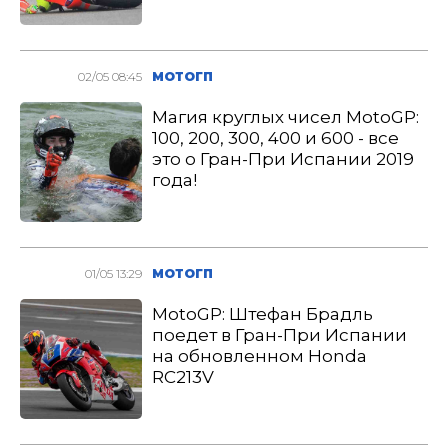
02/05 08:45
МОТОГП
Магия круглых чисел MotoGP:
100, 200, 300, 400 и 600 - все
это о Гран-При Испании 2019
года!
01/05 13:29
МОТОГП
MotoGP: Штефан Брадль
поедет в Гран-При Испании
на обновленном Honda
RC213V