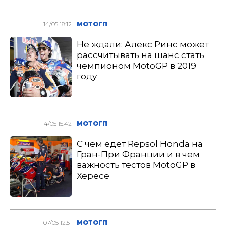
14/05 18:12
МОТОГП
Не ждали: Алекс Ринс может
рассчитывать на шанс стать
чемпионом MotoGP в 2019
году
14/05 15:42
МОТОГП
С чем едет Repsol Honda на
Гран-При Франции и в чем
важность тестов MotoGP в
Хересе
07/05 12:51
МОТОГП