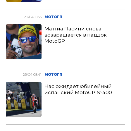
29/04 15:53
МОТОГП
Маттиа Пасини снова
возвращается в паддок
MotoGP
29/04 08:41
МОТОГП
Нас ожидает юбилейный
испанский MotoGP №400