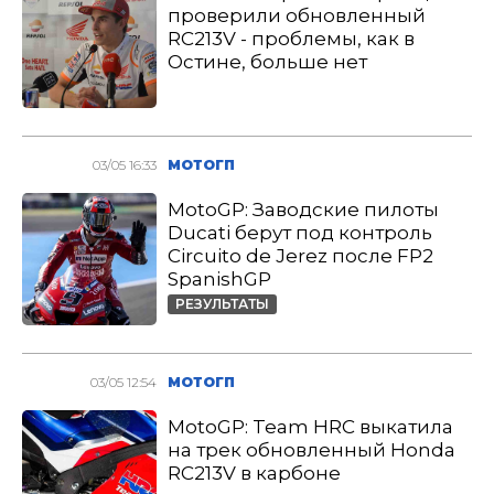
проверили обновленный
RC213V - проблемы, как в
Остине, больше нет
03/05 16:33
МОТОГП
MotoGP: Заводские пилоты
Ducati берут под контроль
Circuito de Jerez после FP2
SpanishGP
РЕЗУЛЬТАТЫ
03/05 12:54
МОТОГП
MotoGP: Team HRC выкатила
на трек обновленный Honda
RC213V в карбоне