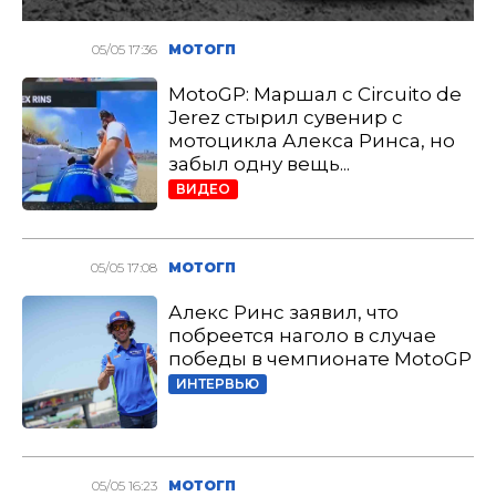
05/05 17:36
МОТОГП
MotoGP: Маршал с Circuito de
Jerez стырил сувенир с
мотоцикла Алекса Ринса, но
забыл одну вещь...
ВИДЕО
05/05 17:08
МОТОГП
Алекс Ринс заявил, что
побреется наголо в случае
победы в чемпионате MotoGP
ИНТЕРВЬЮ
05/05 16:23
МОТОГП