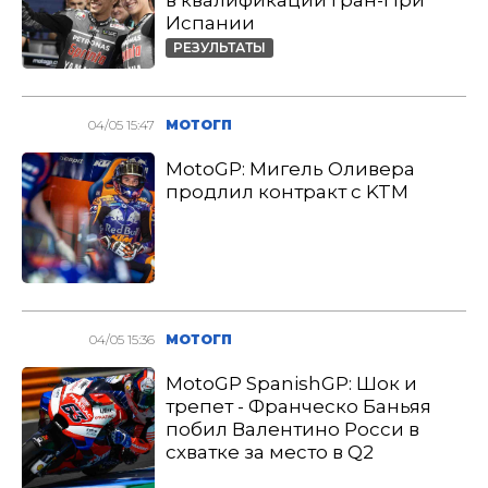
в квалификации Гран-При
Испании
РЕЗУЛЬТАТЫ
04/05 15:47
МОТОГП
MotoGP: Мигель Оливера
продлил контракт с KTM
04/05 15:36
МОТОГП
MotoGP SpanishGP: Шок и
трепет - Франческо Баньяя
побил Валентино Росси в
схватке за место в Q2