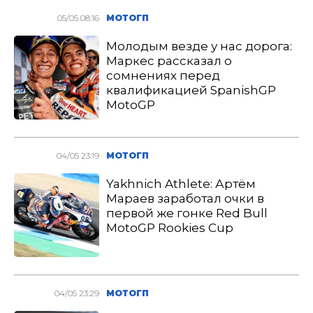
05/05 08:16
МОТОГП
Молодым везде у нас дорога:
Маркес рассказал о
сомнениях перед
квалификацией SpanishGP
MotoGP
04/05 23:19
МОТОГП
Yakhnich Athlete: Артём
Мараев заработал очки в
первой же гонке Red Bull
MotoGP Rookies Cup
04/05 23:29
МОТОГП