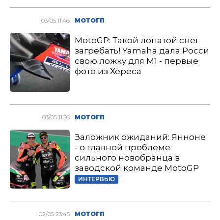
03/05 11:46
МОТОГП
MotoGP: Такой лопатой снег
загребать! Yamaha дала Росси
свою ложку для M1 - первые
фото из Хереса
03/05 11:36
МОТОГП
Заложник ожиданий: Янноне
- о главной проблеме
сильного новобранца в
заводской команде MotoGP
ИНТЕРВЬЮ
02/05 23:45
МОТОГП