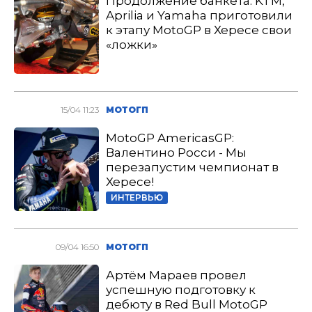
Продолжение банкета: KTM,
Aprilia и Yamaha приготовили
к этапу MotoGP в Хересе свои
«ложки»
15/04 11:23
МОТОГП
MotoGP AmericasGP:
Валентино Росси - Мы
перезапустим чемпионат в
Хересе!
ИНТЕРВЬЮ
09/04 16:50
МОТОГП
Артём Мараев провел
успешную подготовку к
дебюту в Red Bull MotoGP