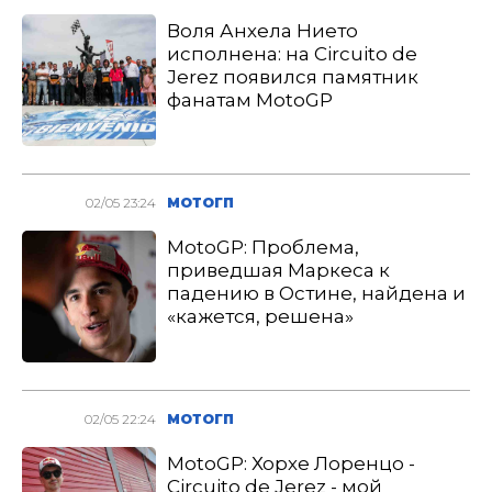
Воля Анхела Нието
исполнена: на Circuito de
Jerez появился памятник
фанатам MotoGP
02/05 23:24
МОТОГП
MotoGP: Проблема,
приведшая Маркеса к
падению в Остине, найдена и
«кажется, решена»
02/05 22:24
МОТОГП
MotoGP: Хорхе Лоренцо -
Circuito de Jerez - мой