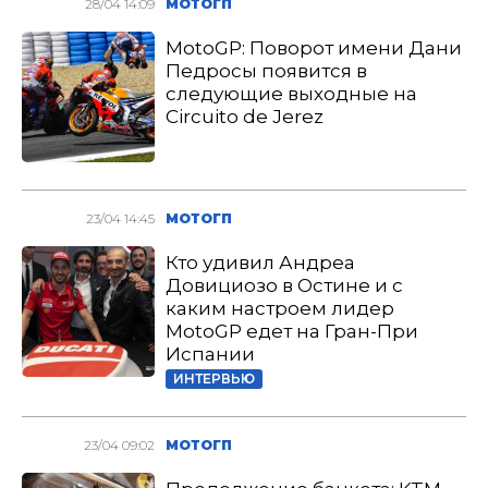
28/04 14:09
МОТОГП
MotoGP: Поворот имени Дани
Педросы появится в
следующие выходные на
Circuito de Jerez
23/04 14:45
МОТОГП
Кто удивил Андреа
Довициозо в Остине и с
каким настроем лидер
MotoGP едет на Гран-При
Испании
ИНТЕРВЬЮ
23/04 09:02
МОТОГП