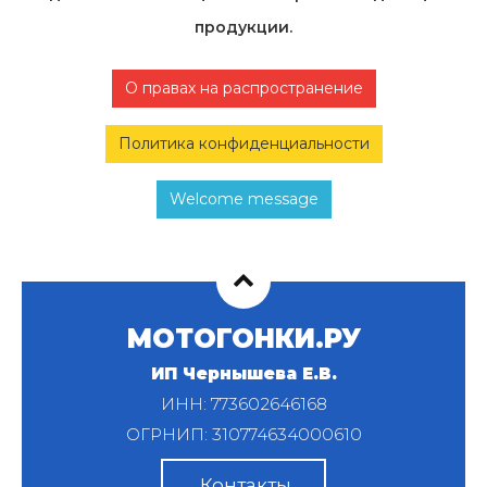
продукции.
О правах на распространение
Политика конфиденциальности
Welcome message
МОТОГОНКИ.РУ
ИП Чернышева Е.В.
ИНН: 773602646168
ОГРНИП: 310774634000610
Контакты