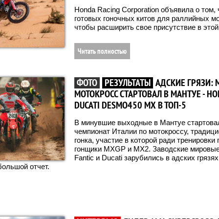
Honda Racing Corporation объявила о том,
готовых гоночных китов для раллийных м
чтобы расширить свое присутствие в этой
Читать полностью
ФОТО
РЕЗУЛЬТАТЫ
АДСКИЕ ГРЯЗИ:
МОТОКРОСС СТАРТОВАЛ В МАНТУЕ - H
DUCATI DESMO450 MX В ТОП-5
В минувшие выходные в Мантуе стартов
чемпионат Италии по мотокроссу, традиц
гонка, участие в которой ради тренировк
гонщики MXGP и MX2. Заводские мировые
Fantic и Ducati зарубились в адских гряз
большой отчет.