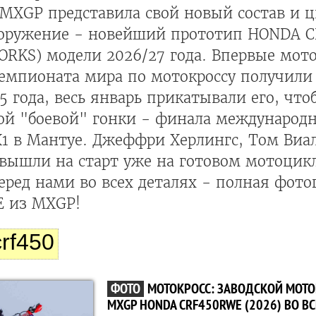
XGP представила свой новый состав и цв
ооружение - новейший прототип HONDA 
ORKS) модели 2026/27 года. Впервые мот
емпионата мира по мотокроссу получили 
5 года, весь январь прикатывали его, чт
ой "боевой" гонки - финала международн
1 в Мантуе. Джеффри Херлингс, Том Виал
вышли на старт уже на готовом мотоцикл
еред нами во всех деталях - полная фот
 из MXGP!
rf450
ФОТО
МОТОКРОСС: ЗАВОДСКОЙ МОТ
MXGP HONDA CRF450RWE (2026) ВО ВС