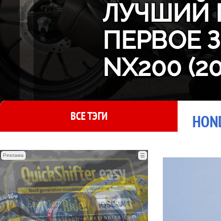
ЛУЧШИЙ 
ПЕРВОЕ 
NX200 (2
ВСЕ ТЭГИ
HOND
Реклама
☰