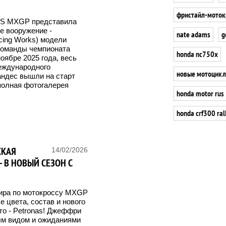
фристайл-моток
S MXGP представила
ое вооружение -
nate adams
g
ing Works) модели
 команды чемпионата
honda nc750x
оябре 2025 года, весь
международного
новые мотоцик
андес вышли на старт
 полная фотогалерея
honda motor rus
honda crf300 ral
СКАЯ
14/02/2026
 В НОВЫЙ СЕЗОН С
мира по мотокроссу MXGP
 цвета, состав и нового
то - Petronas! Джеффри
ым видом и ожиданиями