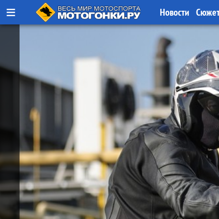
≡
Новости
Сюже