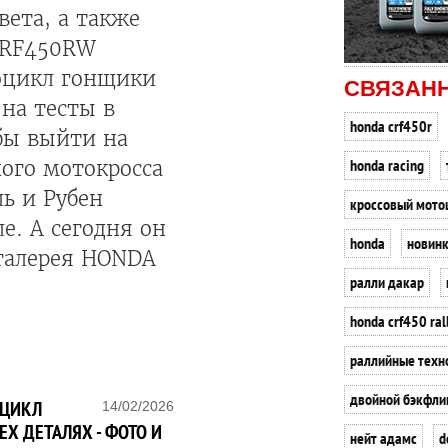
ета, а также
CRF450RW
оцикл гонщики
СВЯЗАН
на тесты в
honda crf450r
обы выйти на
honda racing
ого мотокросса
ь и Рубен
кроссовый мото
е. А сегодня он
honda
новин
огалерея HONDA
ралли дакар
honda crf450 ral
раллийные техн
двойной бэкфли
ОЦИКЛ
14/02/2026
ЕХ ДЕТАЛЯХ - ФОТО И
нейт адамс
d