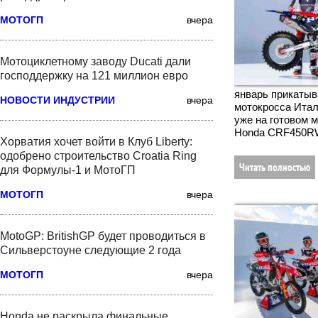
МОТОГП
вчера
Мотоциклетному заводу Ducati дали
господдержку на 121 миллион евро
январь прикатыв
НОВОСТИ ИНДУСТРИИ
вчера
мотокросса Итал
уже на готовом 
Honda CRF450R
Хорватия хочет войти в Клуб Liberty:
одобрено строительство Croatia Ring
Читать полностью
для Формулы-1 и МотоГП
МОТОГП
вчера
MotoGP: BritishGP будет проводиться в
Сильверстоуне следующие 2 года
МОТОГП
вчера
Honda не раскрыла финальные