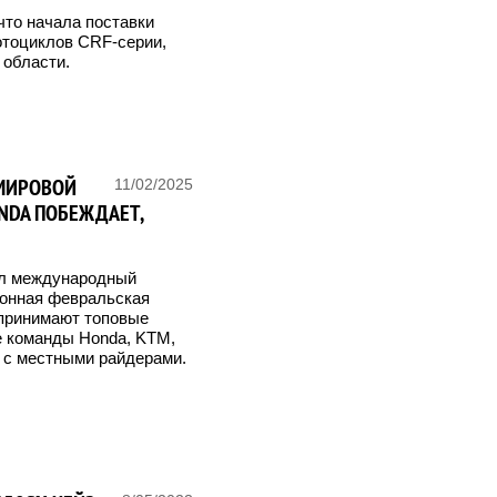
 что начала поставки
отоциклов CRF-серии,
 области.
 МИРОВОЙ
11/02/2025
ONDA ПОБЕЖДАЕТ,
ал международный
ионная февральская
и принимают топовые
 команды Honda, KTM,
ях с местными райдерами.