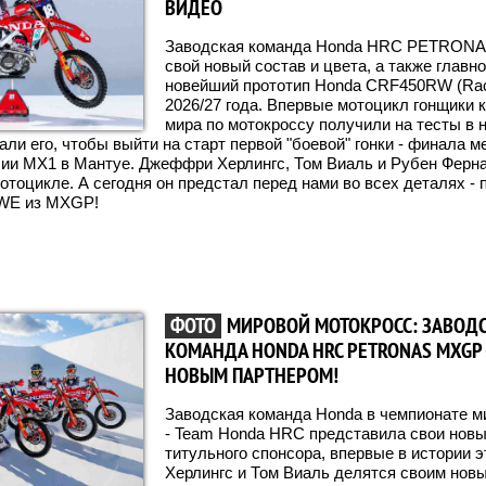
ВИДЕО
Заводская команда Honda HRC PETRONA
свой новый состав и цвета, а также главн
новейший прототип Honda CRF450RW (Rac
2026/27 года. Впервые мотоцикл гонщики
мира по мотокроссу получили на тесты в н
али его, чтобы выйти на старт первой "боевой" гонки - финала 
ии MX1 в Мантуе. Джеффри Херлингс, Том Виаль и Рубен Ферн
мотоцикле. А сегодня он предстал перед нами во всех деталях -
WE из MXGP!
ФОТО
МИРОВОЙ МОТОКРОСС: ЗАВОД
КОМАНДА HONDA HRC PETRONAS MXGP -
НОВЫМ ПАРТНЕРОМ!
Заводская команда Honda в чемпионате 
- Team Honda HRC представила свои новые
титульного спонсора, впервые в истории э
Херлингс и Том Виаль делятся своим нов