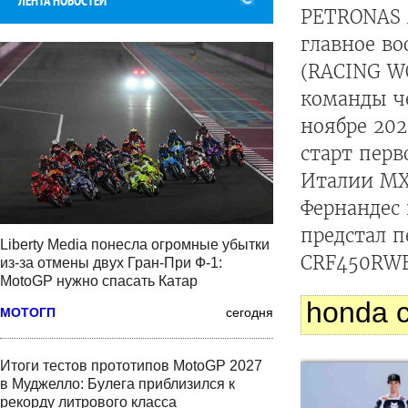
ЛЕНТА НОВОСТЕЙ
PETRONAS M
главное в
(RACING W
команды ч
ноябре 202
старт перв
Италии MX
Фернандес 
предстал п
Liberty Media понесла огромные убытки
CRF450RWE
из-за отмены двух Гран-При Ф-1:
MotoGP нужно спасать Катар
honda c
МОТОГП
сегодня
Итоги тестов прототипов MotoGP 2027
в Муджелло: Булега приблизился к
рекорду литрового класса