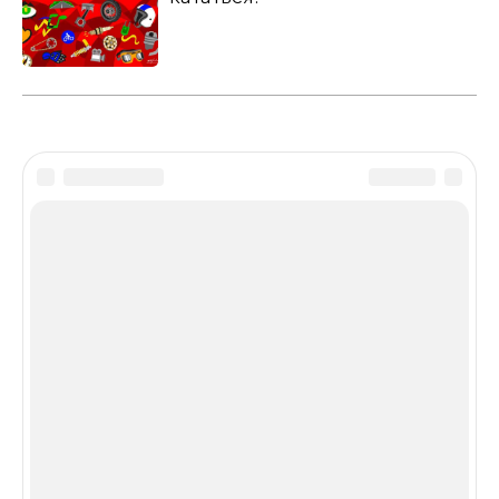
Disclaimer
Сетевое издание «МОТОГОНКИ.РУ»
(зарегистрировано Федеральной службой по надзору
в сфере связи, информационных технологий и
массовых коммуникаций (Роскомнадзор) 06.12.2016 св-
во о регистрации ЭЛ № ФС77–67891) является
крупнейшим в российском сегменте Интернет
ежедневным СМИ о мотоциклетной индустрии,