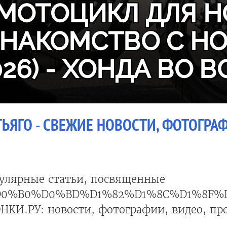
МОТОЦИКЛ ДЛЯ Н
ЗНАКОМСТВО С H
026) - ХОНДА ВО В
ЬЯГО - СВЕЖИЕ НОВОСТИ, ФОТОГРАФ
улярные статьи, посвященные
D0%B0%D0%BD%D1%82%D1%8C%D1%8F%
НКИ.РУ: новости, фотографии, видео, пр