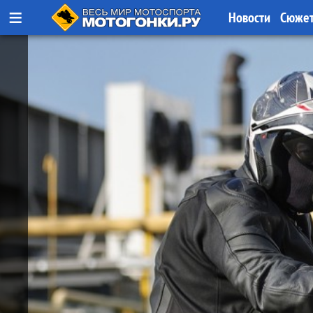
≡
Новости
Сюже