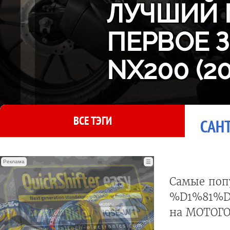
ЛУЧШИЙ 
ПЕРВОЕ 
NX200 (2
ВСЕ ТЭГИ
САНТ
Реклама
☰
Самые поп
%D1%81%
на МОТОГО