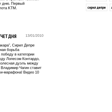
у дню. Первый
сирил депре
лота KTM.
ТЧЕТ ДНЯ
13/01/2010
акара", Сирил Депре
вная борьба
 победу в категории
жду Лопесом Контардо,
колесная дуэль между
" Владимир Чагин ставит
ли-марафона! Видео 10