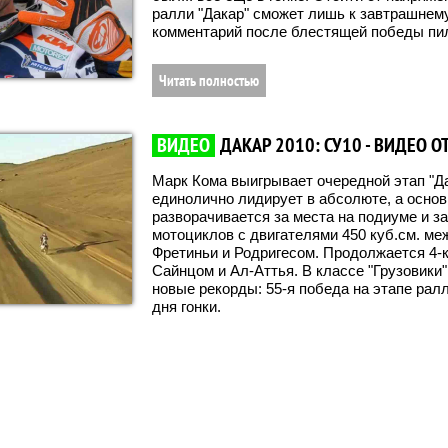
ралли "Дакар" сможет лишь к завтрашнем
комментарий после блестящей победы пи
Читать полностью
ВИДЕО
ДАКАР 2010: СУ10 - ВИДЕО О
Марк Кома выигрывает очередной этап "Д
единолично лидирует в абсолюте, а осно
разворачивается за места на подиуме и за
мотоциклов с двигателями 450 куб.см. ме
Фретиньи и Родригесом. Продолжается 4-
Сайнцом и Ал-Аттья. В классе "Грузовики
новые рекорды: 55-я победа на этапе рал
дня гонки.