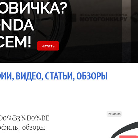
ОВИЧКА?
ONDA
СЕМ!
читать
ИИ, ВИДЕО, СТАТЬИ, ОБЗОРЫ
Реклама
D0%B3%D0%BE
офиль, обзоры