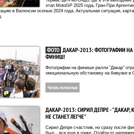
этап MotoGP 2025 года, Гран-При Аргенти
ацию в Валенсии осенью 2024 года. Актуальная ситуация, карта
.
ФОТО
ДАКАР-2013: ФОТОГРАФИИ НА 
ФИНИШ!
Фотографии на финише ралли "Дакар" от
эмоциональную обстановку на бивуаке в С
Читать полностью
ДАКАР-2013: СИРИЛ ДЕПРЕ - "ДАКАР, 
НЕ СТАНЕТ ЛЕГЧЕ"
Сирил Депре счастлив, но сразу после фи
был... все еще в гонке. Отойти от напряж