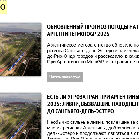
го
ОБНОВЛЕННЫЙ ПРОГНОЗ ПОГОДЫ НА 
АРГЕНТИНЫ MOTOGP 2025
Аргентинское метеоагентство обновило по
региона Сантьяго-дель-Эстеро и близлежа
де-Рио-Ондо городов и рассказало, в каки
При Аргентины по MotoGP, и сохраняется 
Читать полностью
ЕСТЬ ЛИ УГРОЗА ГРАН-ПРИ АРГЕНТИН
2025: ЛИВНИ, ВЫЗВАВШИЕ НАВОДНЕН
ДО САНТЬЯГО-ДЕЛЬ-ЭСТЕРО
Необычно сильные ливни, повлекшие за с
многих регионах Аргентины, добрались в э
дель-Эстеро и продолжают двигаться в ст
Термас-де-Рио-Ондо, где в эти выходные 