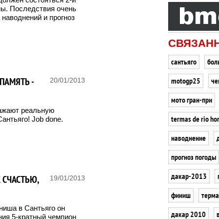
ны. Последствия очень
 наводнений и прогноз
СВЯЗАН
сантьяго
бол
ПАМЯТЬ -
motogp25
че
20/01/2013
мото гран-при
ражают реальную
termas de rio ho
антьяго! Job done.
наводнение
прогноз погоды
дакар-2013
К СЧАСТЬЮ,
19/01/2013
финиш
терма
ниша в Сантьяго он
дакар 2010
ения 5-кратный чемпион