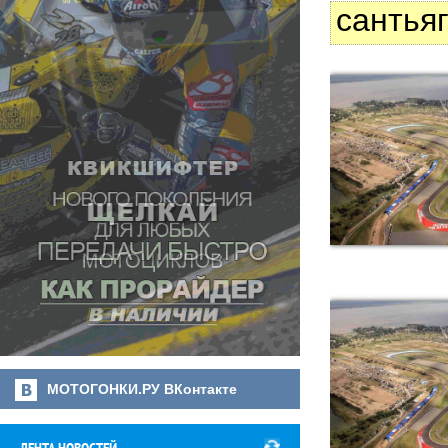
сантья
МОТОГОНКИ.РУ ВКонтакте