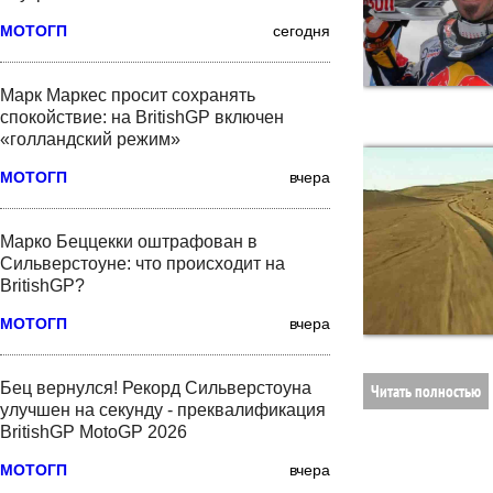
МОТОГП
сегодня
Марк Маркес просит сохранять
спокойствие: на BritishGP включен
«голландский режим»
МОТОГП
вчера
Марко Беццекки оштрафован в
Сильверстоуне: что происходит на
BritishGP?
МОТОГП
вчера
Бец вернулся! Рекорд Сильверстоуна
Читать полностью
улучшен на секунду - преквалификация
BritishGP MotoGP 2026
МОТОГП
вчера