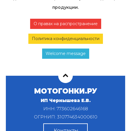
продукции.
О правах на распространение
Политика конфиденциальности
Welcome message
МОТОГОНКИ.РУ
ИП Чернышева Е.В.
ИНН: 773602646168
ОГРНИП: 310774634000610
Контакты