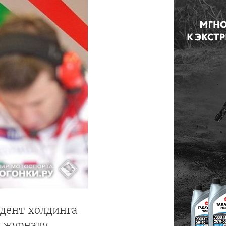
идент холдинга
ю журналу