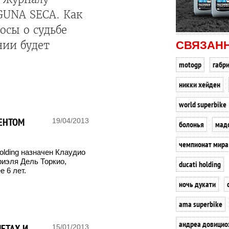
GUNA SECA. Как
осы о судьбе
СВЯЗАН
нии будет
motogp
габр
никки хейден
world superbike
ЕНТОМ
19/04/2013
болонья
мад
чемпионат мира
lding назначен Клаудио
риэля Дель Торкио,
ducati holding
 6 лет.
ночь дукати
ama superbike
андреа довицио
ЛЕТАХ И
15/01/2013