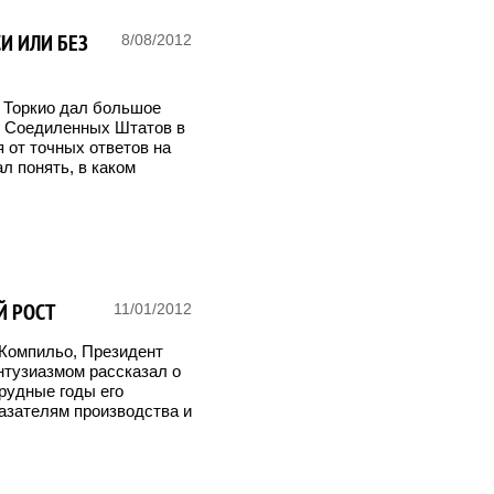
СИ ИЛИ БЕЗ
8/08/2012
ь Торкио дал большое
и Соедиленных Штатов в
я от точных ответов на
ал понять, в каком
Й РОСТ
11/01/2012
Компильо, Президент
энтузиазмом рассказал о
трудные годы его
казателям производства и