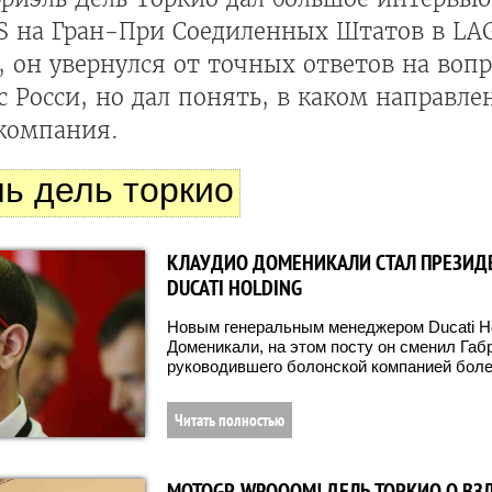
 на Гран-При Соедиленных Штатов в LA
, он увернулся от точных ответов на вопр
с Росси, но дал понять, в каком направле
 компания.
ль дель торкио
КЛАУДИО ДОМЕНИКАЛИ СТАЛ ПРЕЗИД
DUCATI HOLDING
Новым генеральным менеджером Ducati Ho
Доменикали, на этом посту он сменил Габ
руководившего болонской компанией более
Читать полностью
MOTOGP, WROOOM! ДЕЛЬ ТОРКИО О ВЗ