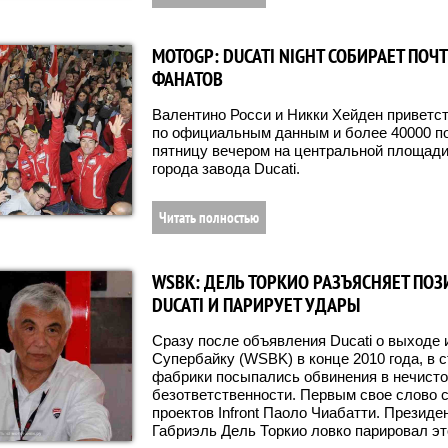
MOTOGP: DUCATI NIGHT СОБИРАЕТ ПОЧ
ФАНАТОВ
Валентино Росси и Никки Хейден приветс
по официальным данным и более 40000 п
пятницу вечером на центральной площади
города завода Ducati.
Читать полностью
WSBK: ДЕЛЬ ТОРКИО РАЗЪЯСНЯЕТ ПО
DUCATI И ПАРИРУЕТ УДАРЫ
Сразу после объявления Ducati о выходе 
Супербайку (WSBK) в конце 2010 года, в 
фабрики посыпались обвинения в нечисто
безответственности. Первым свое слово 
проектов Infront Паоло Чиабатти. Президе
Габриэль Дель Торкио ловко парировал эт