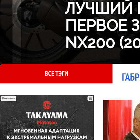
ЛУЧШИЙ 
ПЕРВОЕ 
NX200 (2
ВСЕ ТЭГИ
ГАБР
Реклама
☰