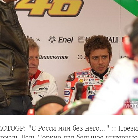
OTOGP: "С Росси или без него..." :: През
бриэль Дель Торкио дал большое интервь