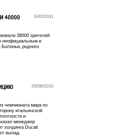
ТИ 40000
5/03/2011
твовали 38000 зрителей
о неофициальным в
 Болоньи, родного
ЗИЦИЮ
29/08/2010
из чемпионата мира по
сторону итальянской
плотности и
сказал менеджер
нт холдинга Ducati
от выпад.