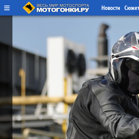
≡
Новости
Сюже