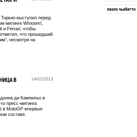
паоло чьабатти
 Торкио выступил перед
ом митинге Wrooom!,
 и Ferrari, чтобы
 отметил, что прошедший
им", несмотря на
АНИЦА В
14/01/2013
адонна ди Кампильо в
-го пресс-митинга
ti в MotoGP впервые
ном составе.