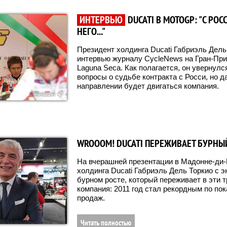
ИНТЕРВЬЮ
DUCATI В MOTOGP: "С РОС
НЕГО..."
Президент холдинга Ducati Габриэль Дел
интервью журналу CycleNews на Гран-Пр
Laguna Seca. Как полагается, он увернулс
вопросы о судьбе контракта с Росси, но д
направлении будет двигаться компания.
WROOOM! DUCATI ПЕРЕЖИВАЕТ БУРНЫ
На вчерашней презентации в Мадонне-ди-
холдинга Ducati Габриэль Дель Торкио с 
бурном росте, который переживает в эти 
компания: 2011 год стал рекордным по по
продаж.
Читать полностью