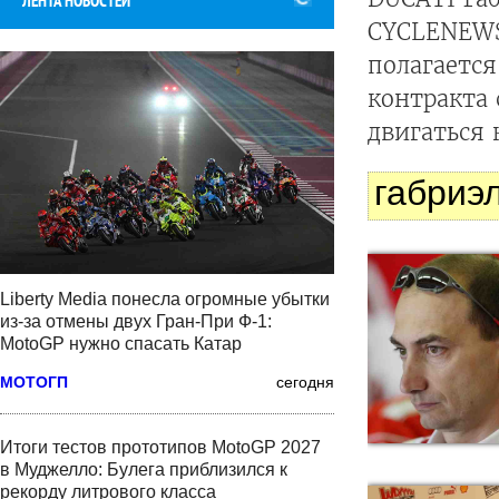
ЛЕНТА НОВОСТЕЙ
CYCLENEWS
полагается
контракта 
двигаться
габриэ
Liberty Media понесла огромные убытки
из-за отмены двух Гран-При Ф-1:
MotoGP нужно спасать Катар
МОТОГП
сегодня
Итоги тестов прототипов MotoGP 2027
в Муджелло: Булега приблизился к
рекорду литрового класса