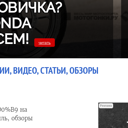
ОВИЧКА?
ONDA
СЕМ!
читать
И, ВИДЕО, СТАТЬИ, ОБЗОРЫ
Реклама
0%B9 на
ль, обзоры