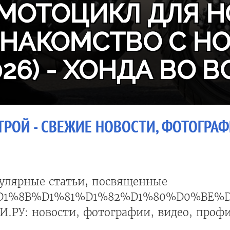
МОТОЦИКЛ ДЛЯ Н
ЗНАКОМСТВО С H
026) - ХОНДА ВО В
РОЙ - СВЕЖИЕ НОВОСТИ, ФОТОГРАФИ
улярные статьи, посвященные
1%8B%D1%81%D1%82%D1%80%D0%BE%D
.РУ: новости, фотографии, видео, профи