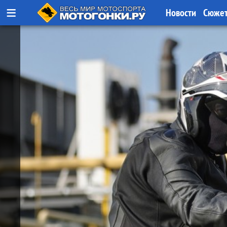
≡
Новости
Сюже