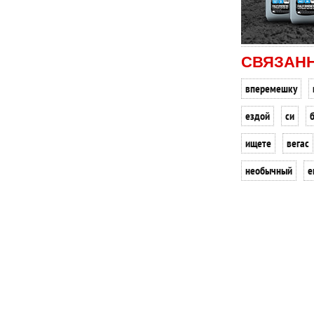
СВЯЗАН
вперемешку
ездой
си
ищете
вегас
необычный
e