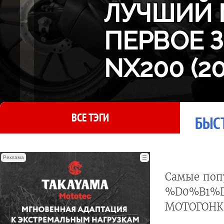
ЛУЧШИЙ 
ПЕРВОЕ 
NX200 (2
ВСЕ ТЭГИ
БЫСТ
Реклама
☰
Самые поп
%D0%B1%D
МОТОГОНКИ