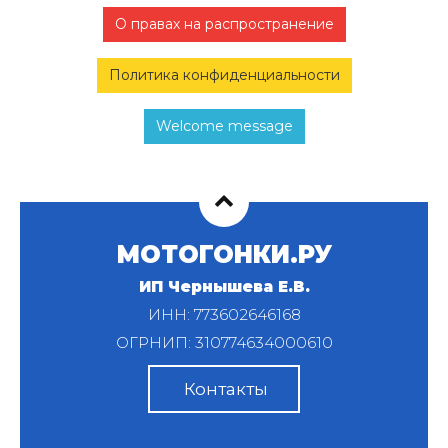
О правах на распространение
Политика конфиденциальности
Welcome message
МОТОГОНКИ.РУ
ИП Чернышева Е.В.
ИНН: 773602646168
ОГРНИП: 310774634000610
Контакты