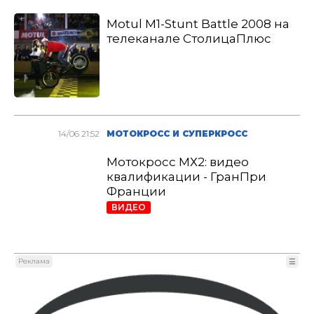
Motul M1-Stunt Battle 2008 на
телеканале СтолицаПлюс
14/06 21:52
МОТОКРОСС И СУПЕРКРОСС
Мотокросс МХ2: видео
квалификации - ГранПри
Франции
ВИДЕО
Реклама
☰